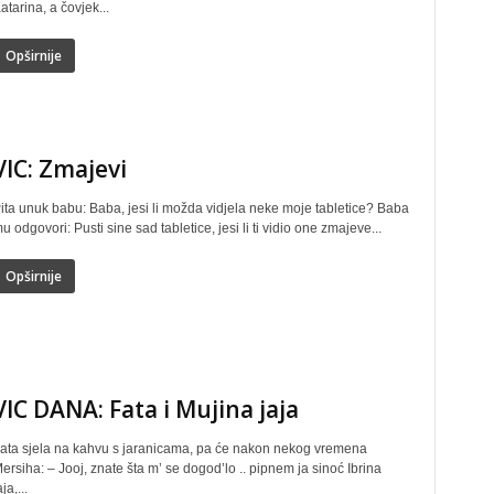
atarina, a čovjek...
Opširnije
VIC: Zmajevi
ita unuk babu: Baba, jesi li možda vidjela neke moje tabletice? Baba
u odgovori: Pusti sine sad tabletice, jesi li ti vidio one zmajeve...
Opširnije
VIC DANA: Fata i Mujina jaja
ata sjela na kahvu s jaranicama, pa će nakon nekog vremena
ersiha: – Jooj, znate šta m’ se dogod’lo .. pipnem ja sinoć Ibrina
aja,...