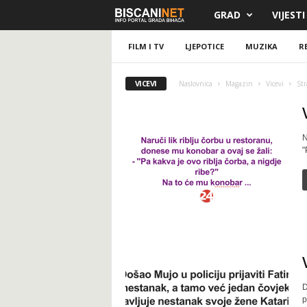
GRAD
VIJESTI
B
i
FILM I TV
LJEPOTICE
MUZIKA
R
s
VICEVI
Naslovnica
Magazin
Vicevi
Str
c
a
N
"
n
i
.
n
e
D
p