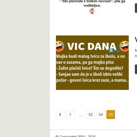
M
m
...
1
33
34
35
© Copryright 2004 - 2025.