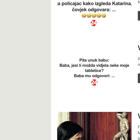
K
t
P
m
F
M
j