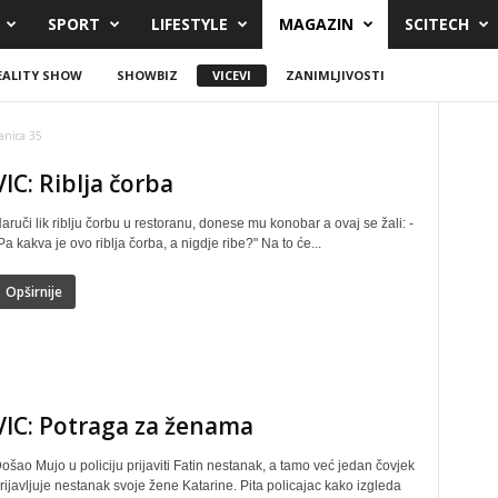
SPORT
LIFESTYLE
MAGAZIN
SCITECH
EALITY SHOW
SHOWBIZ
VICEVI
ZANIMLJIVOSTI
anica 35
VIC: Riblja čorba
aruči lik riblju čorbu u restoranu, donese mu konobar a ovaj se žali: -
Pa kakva je ovo riblja čorba, a nigdje ribe?" Na to će...
Opširnije
VIC: Potraga za ženama
ošao Mujo u policiju prijaviti Fatin nestanak, a tamo već jedan čovjek
rijavljuje nestanak svoje žene Katarine. Pita policajac kako izgleda