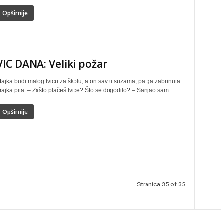
Opširnije
VIC DANA: Veliki požar
ajka budi malog Ivicu za školu, a on sav u suzama, pa ga zabrinuta
ajka pita: – Zašto plačeš Ivice? Što se dogodilo? – Sanjao sam...
Opširnije
Stranica 35 of 35