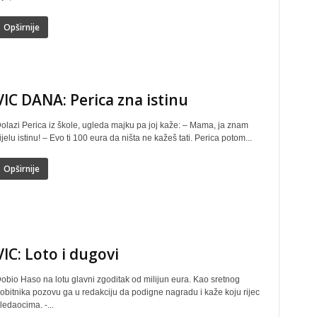
Opširnije
VIC DANA: Perica zna istinu
olazi Perica iz škole, ugleda majku pa joj kaže: – Mama, ja znam
ijelu istinu! – Evo ti 100 eura da ništa ne kažeš tati. Perica potom...
Opširnije
VIC: Loto i dugovi
obio Haso na lotu glavni zgoditak od milijun eura. Kao sretnog
obitnika pozovu ga u redakciju da podigne nagradu i kaže koju rijec
ledaocima. -...