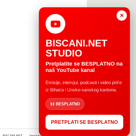
×
BISCANI.NET
STUDIO
Pretplatite se BESPLATNO na
naš YouTube kanal
Emisije, intervjui, podcasti i video priče
iz Bihaća i Unsko-sanskog kantona.
BESPLATNO
PRETPLATI SE BESPLATNO
BISCANI.NET
Impressum
Uvjeti korištenja