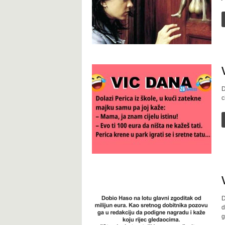
D
c
D
d
g