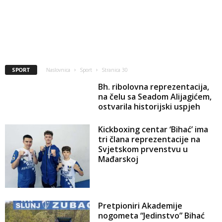
SPORT
Naslovnica
Sport
Stranica 30
Bh. ribolovna reprezentacija,
na čelu sa Seadom Alijagićem,
ostvarila historijski uspjeh
Kickboxing centar ‘Bihać’ ima
tri člana reprezentacije na
Svjetskom prvenstvu u
Mađarskoj
Pretpioniri Akademije
nogometa “Jedinstvo” Bihać