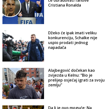
će obradovati fanove
Cristiana Ronalda
Džeko će ipak imati veliku
konkurenciju, Schalke nije
uspio prodati jednog
napadača
Alajbegović dočekan kao
zvijezda u Kelnu: “Bio je
prelijep osjećaj igrati za svoju
zemlju”
Da li je ovo moguće: Na