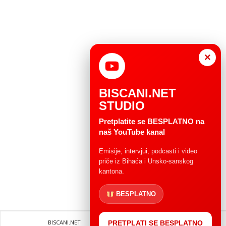
×
BISCANI.NET
STUDIO
Pretplatite se BESPLATNO na
naš YouTube kanal
Emisije, intervjui, podcasti i video
priče iz Bihaća i Unsko-sanskog
kantona.
BESPLATNO
BISCANI.NET
Impressum
Uvjeti korištenja
PRETPLATI SE BESPLATNO