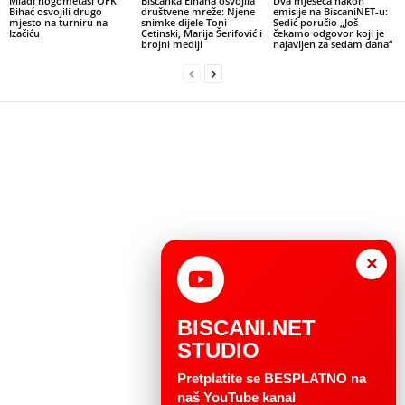
Mladi nogometaši OFK
Bišćanka Elhana osvojila
Dva mjeseca nakon
Bihać osvojili drugo
društvene mreže: Njene
emisije na BiscaniNET-u:
mjesto na turniru na
snimke dijele Toni
Sedić poručio „Još
Izačiću
Cetinski, Marija Šerifović i
čekamo odgovor koji je
brojni mediji
najavljen za sedam dana“
×
BISCANI.NET
STUDIO
Pretplatite se BESPLATNO na
naš YouTube kanal