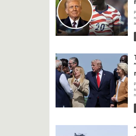
t
P
n
a
P
s
n