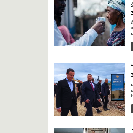
Š
d
r
M
i
i