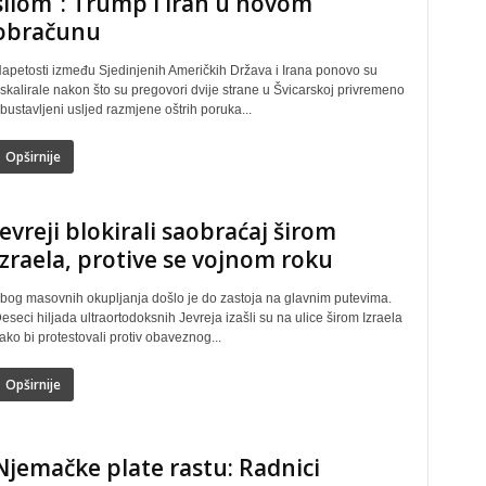
silom”: Trump i Iran u novom
obračunu
apetosti između Sjedinjenih Američkih Država i Irana ponovo su
skalirale nakon što su pregovori dvije strane u Švicarskoj privremeno
bustavljeni usljed razmjene oštrih poruka...
Opširnije
Jevreji blokirali saobraćaj širom
Izraela, protive se vojnom roku
bog masovnih okupljanja došlo je do zastoja na glavnim putevima.
eseci hiljada ultraortodoksnih Jevreja izašli su na ulice širom Izraela
ako bi protestovali protiv obaveznog...
Opširnije
Njemačke plate rastu: Radnici