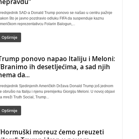
nepravdu”
redsjednik SAD-a Donald Trump ponovo se našao u centru pažnje
akon što je javno pozdravio odluku FIFA da suspenduje kaznu
meričkom reprezentativcu Folarin Balogun,...
Opširnije
Trump ponovo napao Italiju i Meloni:
“Branimo ih desetljećima, a sad njih
nema da...
redsjednik Sjedinjenih Američkih Država Donald Trump još jednom
e obrušio na Italiju i njenu premijerku Giorgiju Meloni. U novoj objavi
a mreži Truth Social, Trump...
Opširnije
“Hormuški moreuz ćemo preuzeti