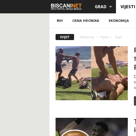
GRAD
VIJESTI
B
i
BIH
CRNA HRONIKA
EKONOMIJA
s
SVIJET
Naslovnica
Vijesti
Svijet
c
a
n
D
n
i
s
.
n
e