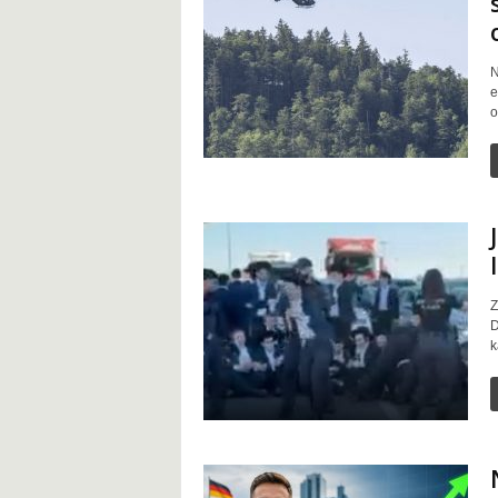
N
e
o
Z
D
k