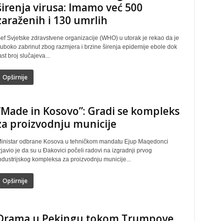
širenja virusa: Imamo već 500
zaraženih i 130 umrlih
ef Svjetske zdravstvene organizacije (WHO) u utorak je rekao da je
uboko zabrinut zbog razmjera i brzine širenja epidemije ebole dok
ast broj slučajeva...
Opširnije
“Made in Kosovo”: Gradi se kompleks
za proizvodnju municije
inistar odbrane Kosova u tehničkom mandatu Ejup Maqedonci
zjavio je da su u Đakovici počeli radovi na izgradnji prvog
ndustrijskog kompleksa za proizvodnju municije...
Opširnije
Drama u Pekingu tokom Trumpove