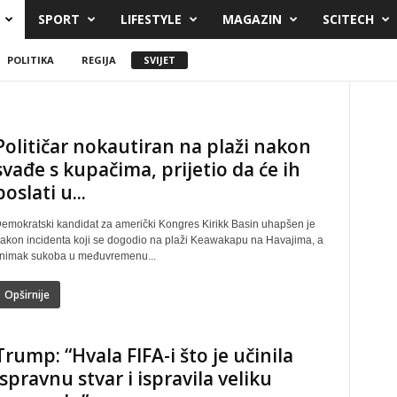
SPORT
LIFESTYLE
MAGAZIN
SCITECH
POLITIKA
REGIJA
SVIJET
Političar nokautiran na plaži nakon
svađe s kupačima, prijetio da će ih
poslati u...
emokratski kandidat za američki Kongres Kirikk Basin uhapšen je
akon incidenta koji se dogodio na plaži Keawakapu na Havajima, a
nimak sukoba u međuvremenu...
Opširnije
Trump: “Hvala FIFA-i što je učinila
ispravnu stvar i ispravila veliku