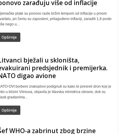
ponovo zarađuju više od inflacije
jemačke plate su ponovo rasle bržim tempom od inflacije u prvom
vartalu, pri čemu su zaposleni, prilagođeno inflaciji, zaradili 1,8 posto
iše nego u...
Opširnije
Litvanci bježali u skloništa,
evakuirani predsjednik i premijerka.
NATO digao avione
ATO-OVI borbeni zrakoplovi podignuti su kako bi presreli dron koji je
etio u blizini Vilniusa, objavila je litavska ministrica obrane, dok su
lasti građanima...
Opširnije
Šef WHO-a zabrinut zbog brzine