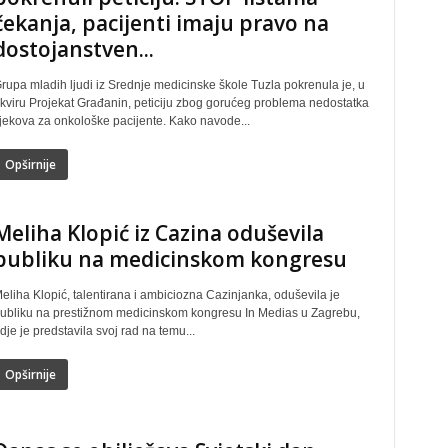
čekanja, pacijenti imaju pravo na
dostojanstven...
rupa mladih ljudi iz Srednje medicinske škole Tuzla pokrenula je, u
kviru Projekat Građanin, peticiju zbog gorućeg problema nedostatka
ijekova za onkološke pacijente. Kako navode...
Opširnije
Meliha Klopić iz Cazina oduševila
publiku na medicinskom kongresu
eliha Klopić, talentirana i ambiciozna Cazinjanka, oduševila je
ubliku na prestižnom medicinskom kongresu In Medias u Zagrebu,
dje je predstavila svoj rad na temu...
Opširnije