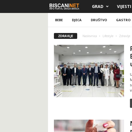
GRAD
VIJESTI
B
i
BEBE
DJECA
DRUŠTVO
GASTRO
s
ZDRAVLJE
Naslovnica
Lifestyle
Zdravlje
c
a
n
U
M
i
s
v
.
n
e