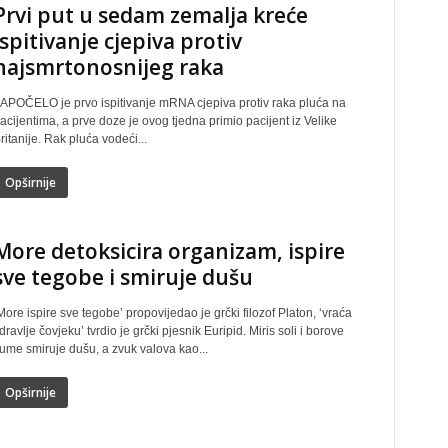
Prvi put u sedam zemalja kreće
ispitivanje cjepiva protiv
najsmrtonosnijeg raka
APOČELO je prvo ispitivanje mRNA cjepiva protiv raka pluća na
acijentima, a prve doze je ovog tjedna primio pacijent iz Velike
ritanije. Rak pluća vodeći...
Opširnije
More detoksicira organizam, ispire
sve tegobe i smiruje dušu
More ispire sve tegobe’ propovijedao je grčki filozof Platon, ‘vraća
dravlje čovjeku’ tvrdio je grčki pjesnik Euripid. Miris soli i borove
ume smiruje dušu, a zvuk valova kao...
Opširnije