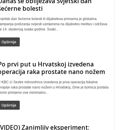
Danas se obilježava Svjetski dan
šećerne bolesti
vjetski dan šećerne bolesti ili dijabetesa primarna je globalna
ampanja podizanja svijesti usmjerena na dijabetes melitus i održava
e 14. studenog svake godine. Svaki...
Opširnije
Po prvi put u Hrvatskoj izvedena
operacija raka prostate nano nožem
 KBC-U Sestre milosrdnice izvedena je prva operacija fokalne
erapije raka prostate nano nožem u Hrvatskoj, čime je bolnica postala
ionir primjene ove minimalno...
Opširnije
(VIDEO) Zanimljiv eksperiment: