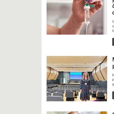
t
G
o
l
M
p
g