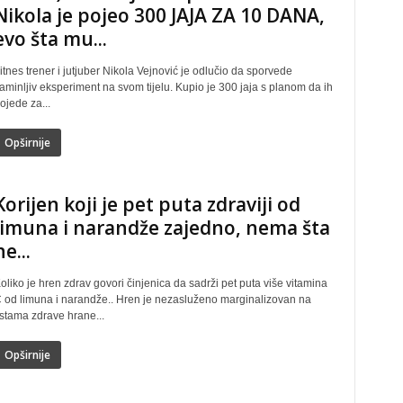
Nikola je pojeo 300 JAJA ZA 10 DANA,
evo šta mu...
itnes trener i jutjuber Nikola Vejnović je odlučio da sporvede
aminljiv eksperiment na svom tijelu. Kupio je 300 jaja s planom da ih
ojede za...
Opširnije
Korijen koji je pet puta zdraviji od
limuna i narandže zajedno, nema šta
ne...
oliko je hren zdrav govori činjenica da sadrži pet puta više vitamina
 od limuna i narandže.. Hren je nezasluženo marginalizovan na
istama zdrave hrane...
Opširnije