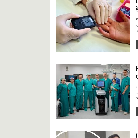
S
k
s
U
t
p