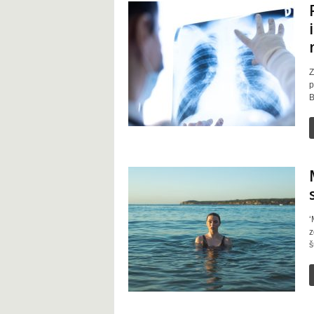
Z
p
B
‘
z
š