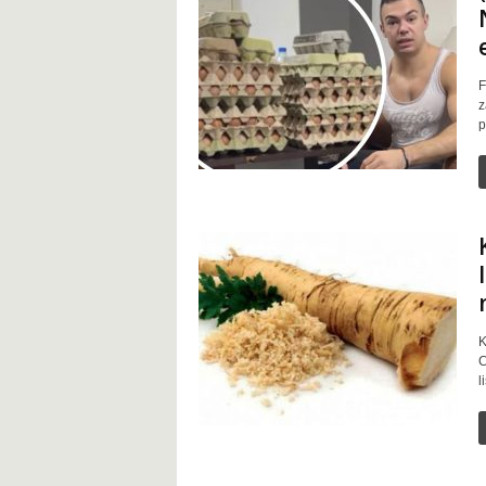
F
z
p
K
C
l