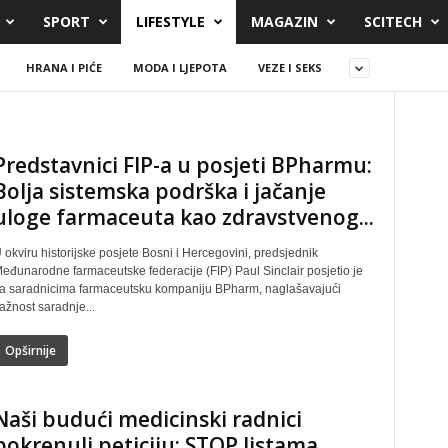
SPORT
LIFESTYLE
MAGAZIN
SCITECH
HRANA I PIĆE
MODA I LJEPOTA
VEZE I SEKS
Predstavnici FIP-a u posjeti BPharmu:
Bolja sistemska podrška i jačanje
uloge farmaceuta kao zdravstvenog...
 okviru historijske posjete Bosni i Hercegovini, predsjednik
eđunarodne farmaceutske federacije (FIP) Paul Sinclair posjetio je
a saradnicima farmaceutsku kompaniju BPharm, naglašavajući
ažnost saradnje...
Opširnije
Naši budući medicinski radnici
pokrenuli peticiju: STOP listama