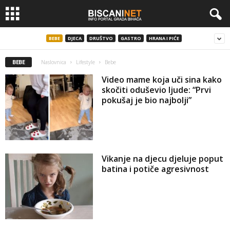
BEBE
DJECA
DRUŠTVO
GASTRO
HRANA I PIĆE
BEBE
Naslovnica
Lifestyle
Bebe
Video mame koja uči sina kako
skočiti oduševio ljude: “Prvi
pokušaj je bio najbolji”
Vikanje na djecu djeluje poput
batina i potiče agresivnost