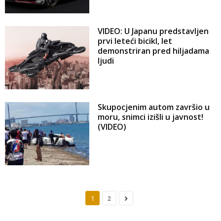
VIDEO: U Japanu predstavljen
prvi leteći bicikl, let
demonstriran pred hiljadama
ljudi
Skupocjenim autom završio u
moru, snimci izišli u javnost!
(VIDEO)
1
2