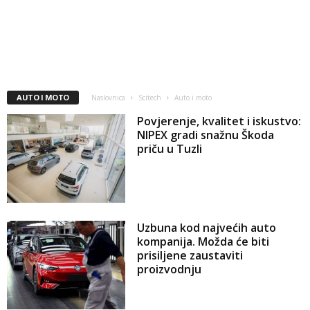
AUTO I MOTO
Naslovnica
Scitech
Auto i moto
Povjerenje, kvalitet i iskustvo:
NIPEX gradi snažnu Škoda
priču u Tuzli
Uzbuna kod najvećih auto
kompanija. Možda će biti
prisiljene zaustaviti
proizvodnju