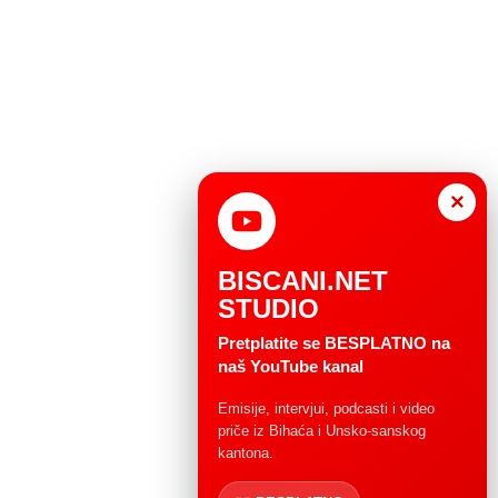
×
BISCANI.NET
STUDIO
Pretplatite se BESPLATNO na
naš YouTube kanal
Emisije, intervjui, podcasti i video
priče iz Bihaća i Unsko-sanskog
kantona.