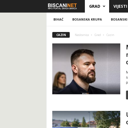
GRAD
VIJESTI
B
i
BIHAĆ
BOSANSKA KRUPA
BOSANSKI
s
CAZIN
Naslovnica
Grad
Cazin
c
a
n
M
s
i
p
.
n
e