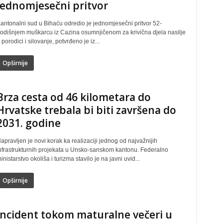
jednomjesečni pritvor
antonalni sud u Bihaću odredio je jednomjesečni pritvor 52-
odišnjem muškarcu iz Cazina osumnjičenom za krivična djela nasilje
 porodici i silovanje, potvrđeno je iz...
Opširnije
Brza cesta od 46 kilometara do
Hrvatske trebala bi biti završena do
2031. godine
apravljen je novi korak ka realizaciji jednog od najvažnijih
nfrastrukturnih projekata u Unsko-sanskom kantonu. Federalno
inistarstvo okoliša i turizma stavilo je na javni uvid...
Opširnije
Incident tokom maturalne večeri u