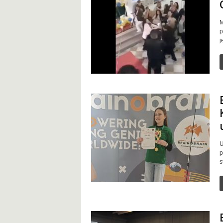
M
p
j
U
p
s