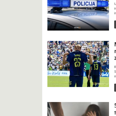
t
U
i
i
R
S
m