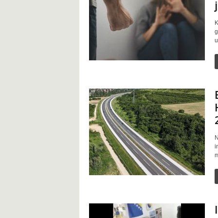
K
g
u
N
i
m