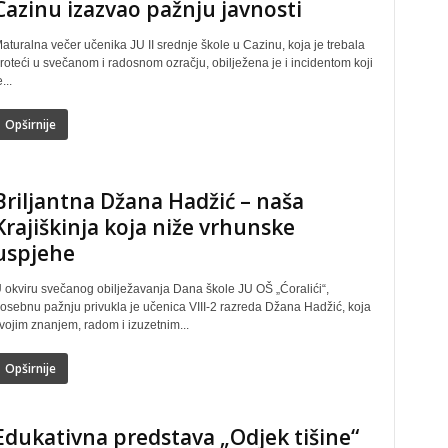
Cazinu izazvao pažnju javnosti
aturalna večer učenika JU II srednje škole u Cazinu, koja je trebala
roteći u svečanom i radosnom ozračju, obilježena je i incidentom koji
e...
Opširnije
Briljantna Džana Hadžić – naša
Krajiškinja koja niže vrhunske
uspjehe
 okviru svečanog obilježavanja Dana škole JU OŠ „Ćoralići“,
osebnu pažnju privukla je učenica VIII-2 razreda Džana Hadžić, koja
vojim znanjem, radom i izuzetnim...
Opširnije
Edukativna predstava „Odjek tišine“