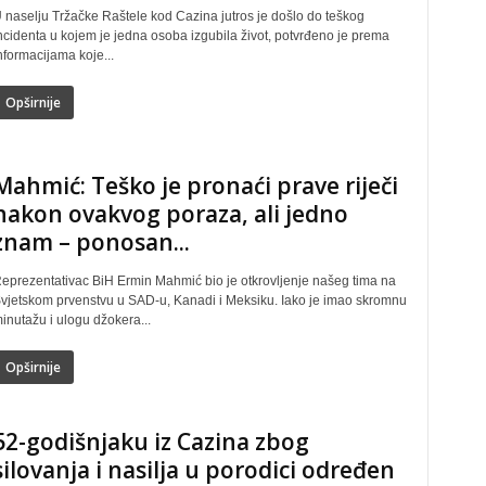
 naselju Tržačke Raštele kod Cazina jutros je došlo do teškog
ncidenta u kojem je jedna osoba izgubila život, potvrđeno je prema
nformacijama koje...
Opširnije
Mahmić: Teško je pronaći prave riječi
nakon ovakvog poraza, ali jedno
znam – ponosan...
eprezentativac BiH Ermin Mahmić bio je otkrovljenje našeg tima na
vjetskom prvenstvu u SAD-u, Kanadi i Meksiku. Iako je imao skromnu
inutažu i ulogu džokera...
Opširnije
52-godišnjaku iz Cazina zbog
silovanja i nasilja u porodici određen