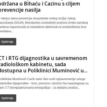
održana u Bihaću i Cazinu s ciljem
prevencije nasilja
 sklopu mjera prevencije zloupotrebe malog oružja i lakog
aoružanja (SALW), Ministarstvo unutrašnjih poslova Unsko-sanskog
antona organizovalo je edukativne aktivnosti za srednjoškolce kroz
redstavu...
Opširnije
CT i RTG dijagnostika u savremenom
radiološkom kabinetu, sada
dostupna u Poliklinici Muminović u...
oliklinika Muminović Cazin sada Vam nudi najsavremenije usluge
adiološke dijagnostike – brzo, precizno i stručno! Na raspolaganju su
am: CT (kompjuterizovana tomografija) – za detaljnu analizu...
Opširnije