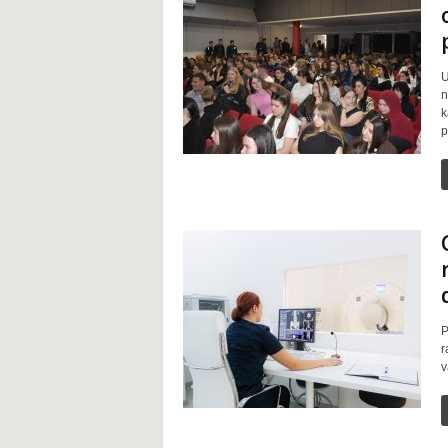
U
n
k
p
P
r
v