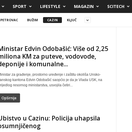
SPORT
LIFESTYLE
MAGAZIN
SCITECH
 PETROVAC
BUŽIM
CAZIN
KLJUČ
Ministar Edvin Odobašić: Više od 2,25
miliona KM za puteve, vodovode,
deponije i komunalne...
inistar za građenje, prostorno uređenje i zaštitu okoliša Unsko-
anskog kantona Edvin Odobašić saopćio je da je Vlada USK, na
rijedlog resornog ministarstva, usvojila četiri...
Opširnije
Ubistvo u Cazinu: Policija uhapsila
osumnjičenog