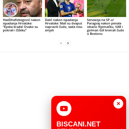
Hadžihafizbegović nakon
Dalić nakon ispadanja
Senzacija na SP-u!
ispadanja Hrvatske:
Hrvatske: Mali su dvaput
Paragvaj nakon penala
“Epska krađa! Ovako su
napravili čudo, sada nisu
izbacio Njemačku, VAR i
pokrali i Džeku”
smjeli
golman Gill kreirali čudo
u Bostonu
×
BISCANI.NET