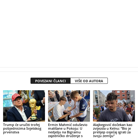
POVEZANI ČLANCI
VIŠE OD AUTORA
Trump će uručiti trofej
Ermin Mahmić oduševio
Alajbegović dočekan kao
pobjednicima Svjetskog
mališane u Pokoju: U
zvijezda u Kelnu: “Bio je
prvenstva
nedjelju na Bigramu
prelijep osjećaj igrati za
zajedničko druženje s
svoju zemlju”