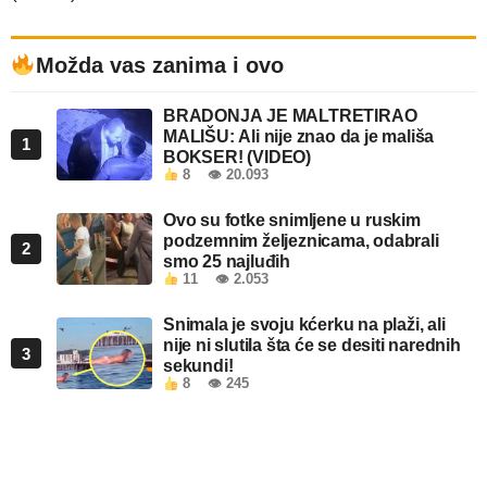
Možda vas zanima i ovo
BRADONJA JE MALTRETIRAO
MALIŠU: Ali nije znao da je mališa
1
BOKSER! (VIDEO)
8
👁 20.093
Ovo su fotke snimljene u ruskim
podzemnim željeznicama, odabrali
2
smo 25 najluđih
11
👁 2.053
Snimala je svoju kćerku na plaži, ali
nije ni slutila šta će se desiti narednih
3
sekundi!
8
👁 245