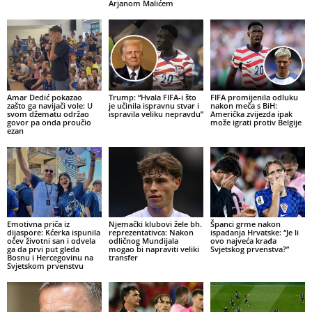
Arjanom Malićem
Amar Dedić pokazao
Trump: “Hvala FIFA-i što
FIFA promijenila odluku
zašto ga navijači vole: U
je učinila ispravnu stvar i
nakon meča s BiH:
svom džematu održao
ispravila veliku nepravdu”
Američka zvijezda ipak
govor pa onda proučio
može igrati protiv Belgije
ezan
Emotivna priča iz
Njemački klubovi žele bh.
Španci grme nakon
dijaspore: Kćerka ispunila
reprezentativca: Nakon
ispadanja Hrvatske: “Je li
očev životni san i odvela
odličnog Mundijala
ovo najveća krađa
ga da prvi put gleda
mogao bi napraviti veliki
Svjetskog prvenstva?”
Bosnu i Hercegovinu na
transfer
Svjetskom prvenstvu