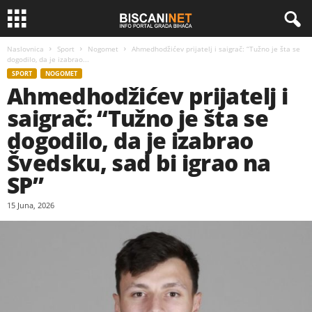
Naslovnica
Sport
Nogomet
Ahmedhodžićev prijatelj i saigrač: “Tužno je šta se
dogodilo, da je izabrao...
SPORT
NOGOMET
Ahmedhodžićev prijatelj i
saigrač: “Tužno je šta se
dogodilo, da je izabrao
Švedsku, sad bi igrao na
SP”
15 Juna, 2026