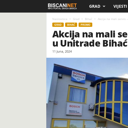
GRAD
VIJESTI
B
i
Naslovnica
Grad
Bihać
Akcija na mali servis –
GRAD
BIHAĆ
PROMO
Akcija na mali se
s
u Unitrade Bihać
c
11 Juna, 2024
a
n
i
.
n
e