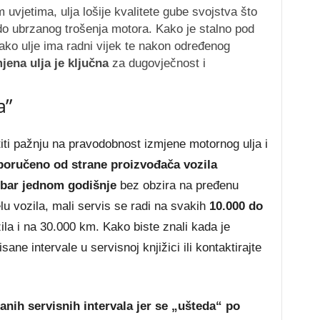
 uvjetima, ulja lošije kvalitete gube svojstva što
do ubrzanog trošenja motora. Kako je stalno pod
vako ulje ima radni vijek te nakon određenog
jena ulja je ključna
za dugovječnost i
a”
titi pažnju na pravodobnost izmjene motornog ulja i
poručeno od strane proizvođača vozila
bar jednom godišnje
bez obzira na pređenu
u vozila, mali servis se radi na svakih
10.000 do
ila i na 30.000 km. Kako biste znali kada je
ane intervale u servisnoj knjižici ili kontaktirajte
anih servisnih intervala jer se „ušteda“ po