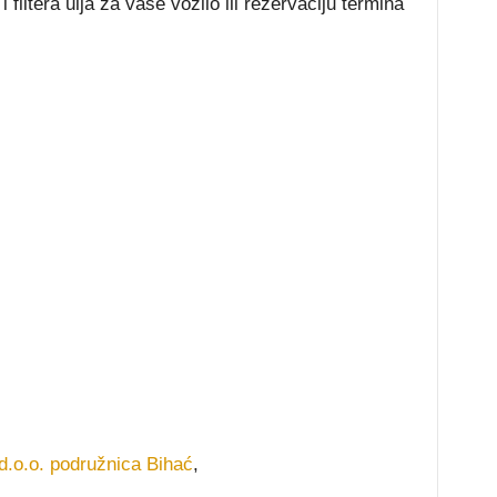
i filtera ulja za vaše vozilo ili rezervaciju termina
d.o.o. podružnica Bihać
,