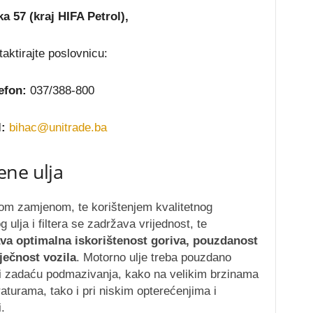
ka 57 (kraj HIFA Petrol),
ntaktirajte poslovnicu:
efon:
037/388-800
:
bihac@unitrade.ba
ene ulja
m zamjenom, te korištenjem kvalitetnog
 ulja i filtera se zadržava vrijednost, te
va optimalna iskorištenost goriva, pouzdanost
ječnost vozila
. Motorno ulje treba pouzdano
ti zadaću podmazivanja, kako na velikim brzinama
aturama, tako i pri niskim opterećenjima i
.