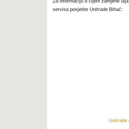
Za informaciju o cijeni zamjene ulja 
servisa posjetite Unitrade Bihać:
Unitrade 