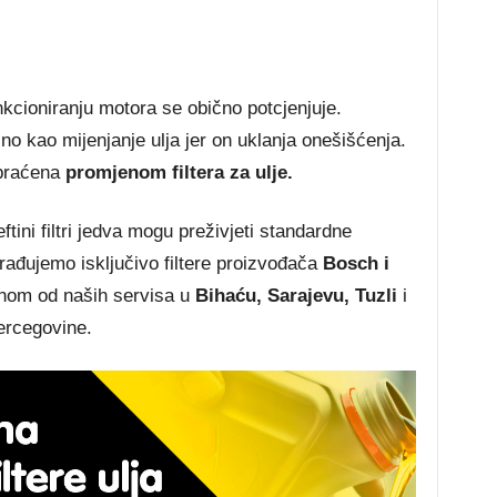
nkcioniranju motora se obično potcjenjuje.
žno kao mijenjanje ulja jer on uklanja onešišćenja.
opraćena
promjenom filtera za ulje.
jeftini filtri jedva mogu preživjeti standardne
ađujemo isključivo filtere proizvođača
Bosch i
dnom od naših servisa u
Bihaću, Sarajevu, Tuzli
i
ercegovine.