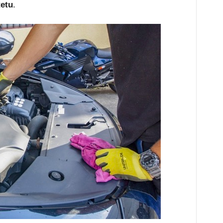
tetu
.