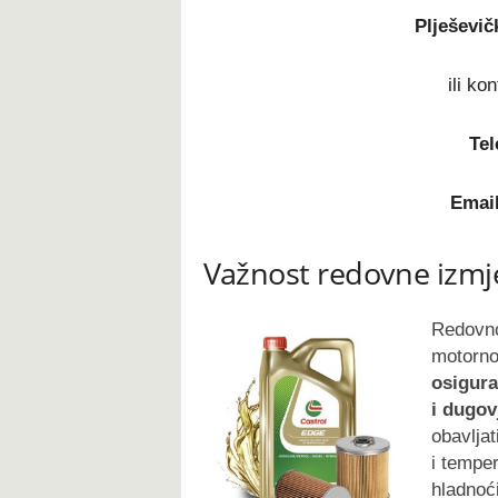
Plješevič
ili ko
Tel
Email
Važnost redovne izmj
Redovno
motornog
osigura
i dugov
obavlja
i temper
hladnoći