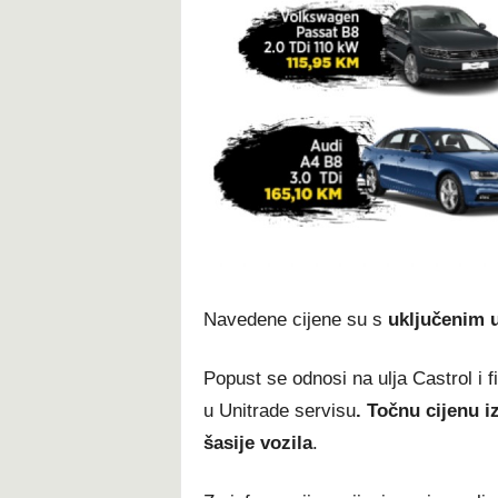
Navedene cijene su s
uključenim u
Popust se odnosi na ulja Castrol i fi
u Unitrade servisu
. Točnu cijenu i
šasije vozila
.