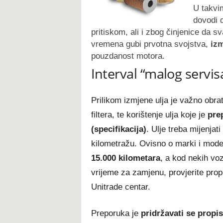
U takvim
dovodi 
pritiskom, ali i zbog činjenice da s
vremena gubi prvotna svojstva,
izm
pouzdanost motora.
Interval “malog servis
Prilikom izmjene ulja je važno obra
filtera, te korištenje ulja koje je
pre
(specifikacija)
. Ulje treba mijenjati
kilometražu. Ovisno o marki i model
15.000 kilometara
, a kod nekih voz
vrijeme za zamjenu, provjerite propis
Unitrade centar.
Preporuka je
pridržavati se propis