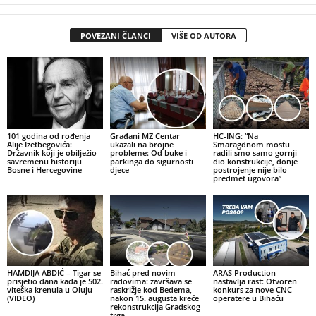
POVEZANI ČLANCI
VIŠE OD AUTORA
101 godina od rođenja
Građani MZ Centar
HC-ING: “Na
Alije Izetbegovića:
ukazali na brojne
Smaragdnom mostu
Državnik koji je obilježio
probleme: Od buke i
radili smo samo gornji
savremenu historiju
parkinga do sigurnosti
dio konstrukcije, donje
Bosne i Hercegovine
djece
postrojenje nije bilo
predmet ugovora”
HAMDIJA ABDIĆ – Tigar se
Bihać pred novim
ARAS Production
prisjetio dana kada je 502.
radovima: završava se
nastavlja rast: Otvoren
viteška krenula u Oluju
raskrižje kod Bedema,
konkurs za nove CNC
(VIDEO)
nakon 15. augusta kreće
operatere u Bihaću
rekonstrukcija Gradskog
trga