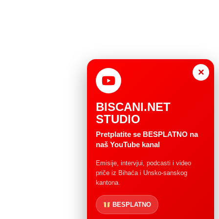
×
BISCANI.NET
STUDIO
Pretplatite se BESPLATNO na
naš YouTube kanal
Emisije, intervjui, podcasti i video
priče iz Bihaća i Unsko-sanskog
kantona.
BESPLATNO