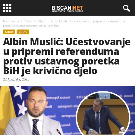
Naslovnica
Grad
Bihać
Albin Muslić: Učestvovanje u pripremi referenduma
protiv ustavnog poretka BiH je krivično...
GRAD
BIHAĆ
Albin Muslić: Učestvovanje
u pripremi referenduma
protiv ustavnog poretka
BiH je krivično djelo
22 Augusta, 2025