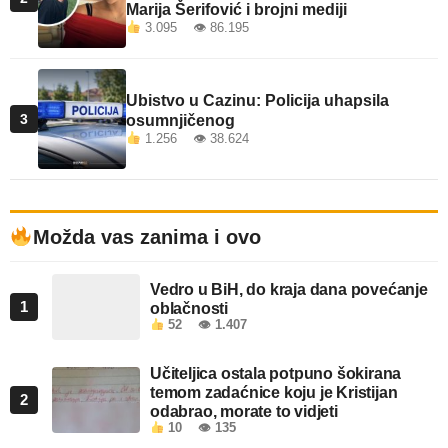
Marija Šerifović i brojni mediji
3.095 👁 86.195
Ubistvo u Cazinu: Policija uhapsila
3
osumnjičenog
1.256 👁 38.624
Možda vas zanima i ovo
Vedro u BiH, do kraja dana povećanje
1
oblačnosti
52
👁 1.407
Učiteljica ostala potpuno šokirana
temom zadaćnice koju je Kristijan
2
odabrao, morate to vidjeti
10
👁 135