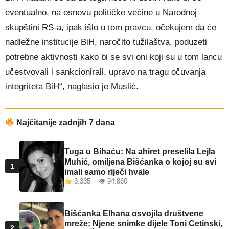
eventualno, na osnovu političke većine u Narodnoj
skupštini RS-a, ipak išlo u tom pravcu, očekujem da će
nadležne institucije BiH, naročito tužilaštva, poduzeti
potrebne aktivnosti kako bi se svi oni koji su u tom lancu
učestvovali i sankcionirali, upravo na tragu očuvanja
integriteta BiH“, naglasio je Muslić.
Najčitanije zadnjih 7 dana
Tuga u Bihaću: Na ahiret preselila Lejla
Muhić, omiljena Bišćanka o kojoj su svi
1
imali samo riječi hvale
3.335 👁 94.860
Bišćanka Elhana osvojila društvene
mreže: Njene snimke dijele Toni Cetinski,
2