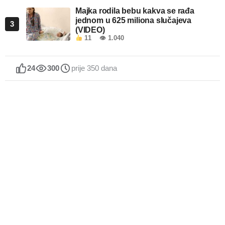
Majka rodila bebu kakva se rađa
jednom u 625 miliona slučajeva
3
(VIDEO)
11
👁 1.040
24
300
prije 350 dana