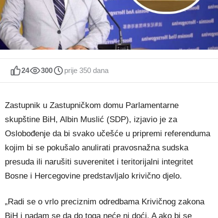
24
300
prije 350 dana
Zastupnik u Zastupničkom domu Parlamentarne
skupštine BiH, Albin Muslić (SDP), izjavio je za
Oslobođenje da bi svako učešće u pripremi referenduma
kojim bi se pokušalo anulirati pravosnažna sudska
presuda ili narušiti suverenitet i teritorijalni integritet
Bosne i Hercegovine predstavljalo krivično djelo.
„Radi se o vrlo preciznim odredbama Krivičnog zakona
BiH i nadam se da do toga neće ni doći. A ako bi se