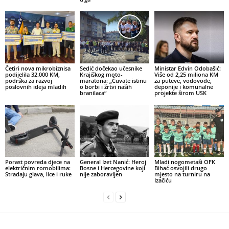
Četiri nova mikrobiznisa
Sedić dočekao učesnike
Ministar Edvin Odobašić:
podijelila 32.000 KM,
Krajiškog moto-
Više od 2,25 miliona KM
podrška za razvoj
maratona: „Čuvate istinu
za puteve, vodovode,
poslovnih ideja mladih
o borbi i žrtvi naših
deponije i komunalne
branilaca“
projekte širom USK
Porast povreda djece na
General Izet Nanić: Heroj
Mladi nogometaši OFK
električnim romobilima:
Bosne i Hercegovine koji
Bihać osvojili drugo
Stradaju glava, lice i ruke
nije zaboravljen
mjesto na turniru na
Izačiću