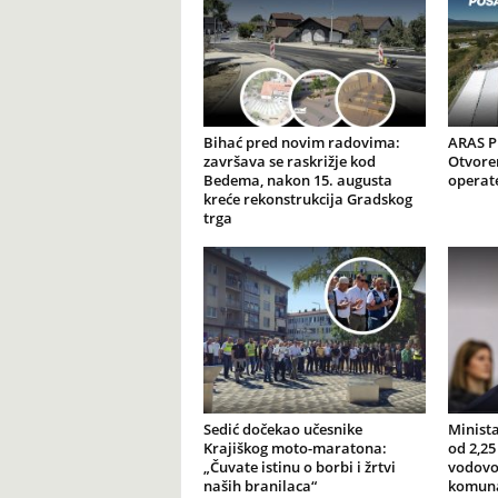
Bihać pred novim radovima:
ARAS Pr
završava se raskrižje kod
Otvore
Bedema, nakon 15. augusta
operat
kreće rekonstrukcija Gradskog
trga
Sedić dočekao učesnike
Minista
Krajiškog moto-maratona:
od 2,25
„Čuvate istinu o borbi i žrtvi
vodovod
naših branilaca“
komuna