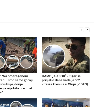
: “Na Smaragdnom
HAMDIJA ABDIĆ – Tigar se
adili smo samo gornji
prisjetio dana kada je 502.
strukcije, donje
viteška krenula u Oluju (VIDEO)
enje nije bilo predmet
a”