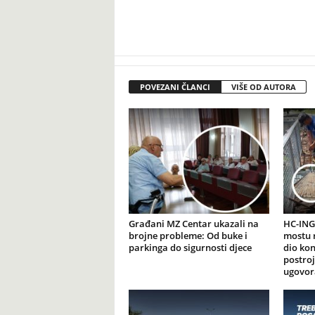
POVEZANI ČLANCI
VIŠE OD AUTORA
Građani MZ Centar ukazali na
HC-ING
brojne probleme: Od buke i
mostu r
parkinga do sigurnosti djece
dio kon
postroj
ugovor