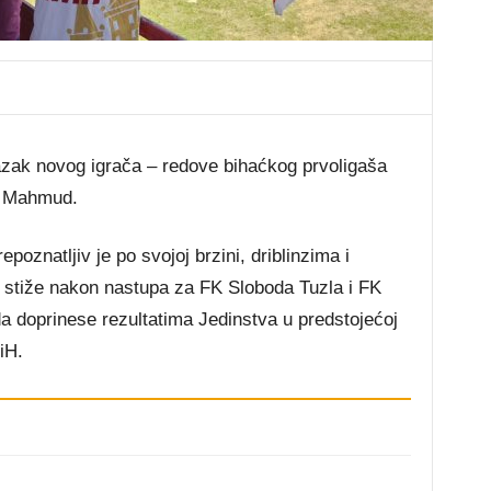
azak novog igrača – redove bihaćkog prvoligaša
li Mahmud.
oznatljiv je po svojoj brzini, driblinzima i
 stiže nakon nastupa za FK Sloboda Tuzla i FK
a doprinese rezultatima Jedinstva u predstojećoj
iH.