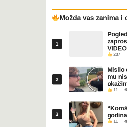
Možda vas zanima i 
Pogled
zapros
1
VIDEO
237
Mislio 
mu nis
2
okači
11

“Komši
3
godin
11
