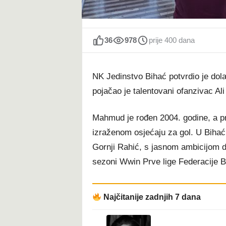
t
36
978
prije 400 dana
NK Jedinstvo Bihać potvrdio je dol
pojačao je talentovani ofanzivac A
Mahmud je rođen 2004. godine, a prep
izraženom osjećaju za gol. U Bihać
Gornji Rahić, s jasnom ambicijom d
sezoni Wwin Prve lige Federacije B
Najčitanije zadnjih 7 dana