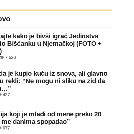
ovo
ajte kako je bivši igrač Jedinstva
io Bišćanku u Njemačkoj (FOTO +
)
👁 7.528
da je kupio kuću iz snova, ali glavno
u rekli: “Ne mogu ni sliku na zid da
m…”
 427
ja koji je mlađi od mene preko 20
a me danima spopadao”
 677