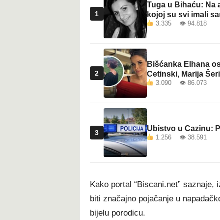
Tuga u Bihaću: Na a
1
kojoj su svi imali sa
3.335 👁 94.818
Bišćanka Elhana osv
2
Cetinski, Marija Šeri
3.090 👁 86.073
Ubistvo u Cazinu: P
3
1.256 👁 38.591
Kako portal “Biscani.net” saznaje, 
biti značajno pojačanje u napadačko
bijelu porodicu.