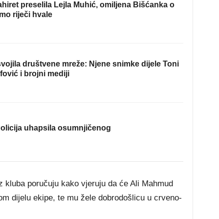
hiret preselila Lejla Muhić, omiljena Bišćanka o
mo riječi hvale
ojila društvene mreže: Njene snimke dijele Toni
fović i brojni mediji
olicija uhapsila osumnjičenog
iz kluba poručuju kako vjeruju da će Ali Mahmud
m dijelu ekipe, te mu žele dobrodošlicu u crveno-