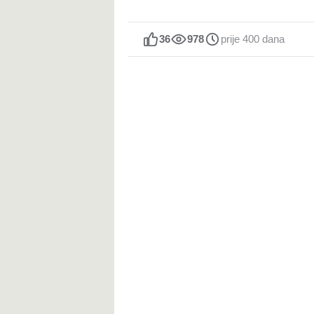
36
978
prije 400 dana