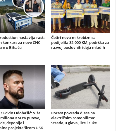
oduction nastavlja rast:
Četiri nova mikrobiznisa
n konkurs za nove CNC
podijelila 32.000 KM, podrška za
ere u Bihaću
razvoj poslovnih ideja mladih
r Edvin Odobašić: Više
Porast povreda djece na
 miliona KM za puteve,
električnim romobilima:
e, deponije i
Stradaju glava, lice i ruke
lne projekte širom USK