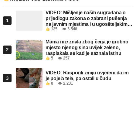
VIDEO: Mišljenje naših sugrađana o
prijedlogu zakona o zabrani pušenja
1
na javnim mjestima i u ugostiteljskim
125
👁 3.548
objektima u FBiH
Mama nije znala zbog čega je grobno
mjesto njenog sina uvijek zeleno,
2
rasplakala se kad je saznala istinu
5
👁 257
VIDEO: Rasporili zmiju uvjereni da im
3
je pojela tele, pa ostali u čudu
8
👁 2.231