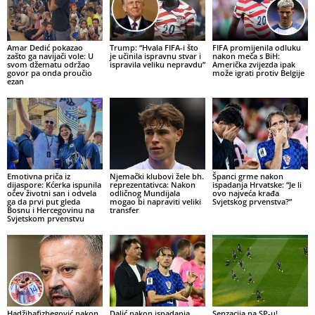
Amar Dedić pokazao
Trump: “Hvala FIFA-i što
FIFA promijenila odluku
zašto ga navijači vole: U
je učinila ispravnu stvar i
nakon meča s BiH:
svom džematu održao
ispravila veliku nepravdu”
Američka zvijezda ipak
govor pa onda proučio
može igrati protiv Belgije
ezan
Emotivna priča iz
Njemački klubovi žele bh.
Španci grme nakon
dijaspore: Kćerka ispunila
reprezentativca: Nakon
ispadanja Hrvatske: “Je li
očev životni san i odvela
odličnog Mundijala
ovo najveća krađa
ga da prvi put gleda
mogao bi napraviti veliki
Svjetskog prvenstva?”
Bosnu i Hercegovinu na
transfer
Svjetskom prvenstvu
Hadžihafizbegović nakon
Dalić nakon ispadanja
Senzacija na SP-u!