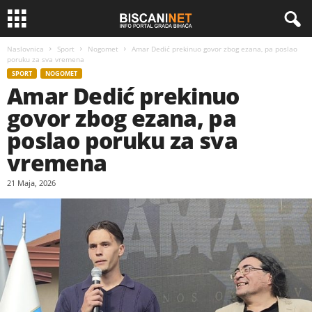
Naslovnica
Sport
Nogomet
Amar Dedić prekinuo govor zbog ezana, pa poslao
poruku za sva vremena
SPORT
NOGOMET
Amar Dedić prekinuo
govor zbog ezana, pa
poslao poruku za sva
vremena
21 Maja, 2026