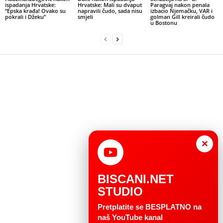
ispadanja Hrvatske:
Hrvatske: Mali su dvaput
Paragvaj nakon penala
“Epska krađa! Ovako su
napravili čudo, sada nisu
izbacio Njemačku, VAR i
pokrali i Džeku”
smjeli
golman Gill kreirali čudo
u Bostonu
×
BISCANI.NET
STUDIO
Pretplatite se BESPLATNO na
naš YouTube kanal