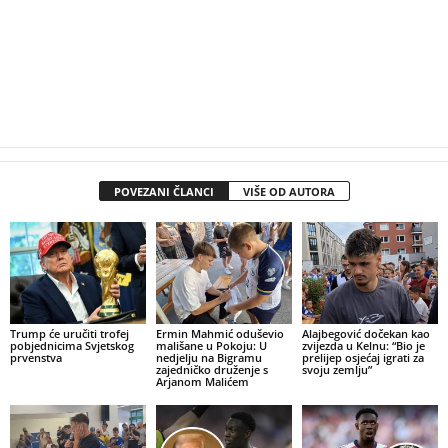
POVEZANI ČLANCI
VIŠE OD AUTORA
Trump će uručiti trofej
Ermin Mahmić oduševio
Alajbegović dočekan kao
pobjednicima Svjetskog
mališane u Pokoju: U
zvijezda u Kelnu: “Bio je
prvenstva
nedjelju na Bigramu
prelijep osjećaj igrati za
zajedničko druženje s
svoju zemlju”
Arjanom Malićem