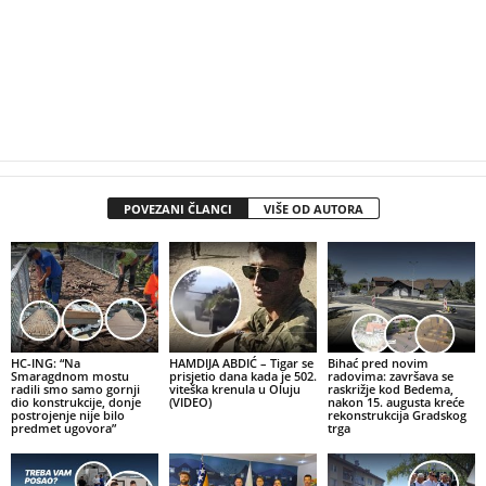
POVEZANI ČLANCI
VIŠE OD AUTORA
HC-ING: “Na
HAMDIJA ABDIĆ – Tigar se
Bihać pred novim
Smaragdnom mostu
prisjetio dana kada je 502.
radovima: završava se
radili smo samo gornji
viteška krenula u Oluju
raskrižje kod Bedema,
dio konstrukcije, donje
(VIDEO)
nakon 15. augusta kreće
postrojenje nije bilo
rekonstrukcija Gradskog
predmet ugovora”
trga