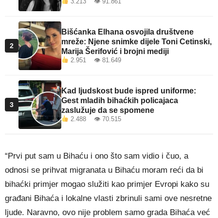
3.213 👁 91.861
Bišćanka Elhana osvojila društvene
mreže: Njene snimke dijele Toni Cetinski,
2
Marija Šerifović i brojni mediji
2.951 👁 81.649
Kad ljudskost bude ispred uniforme:
Gest mladih bihaćkih policajaca
3
zaslužuje da se spomene
2.488 👁 70.515
“Prvi put sam u Bihaću i ono što sam vidio i čuo, a
odnosi se prihvat migranata u Bihaću moram reći da bi
bihaćki primjer mogao služiti kao primjer Evropi kako su
građani Bihaća i lokalne vlasti zbrinuli sami ove nesretne
ljude. Naravno, ovo nije problem samo grada Bihaća već