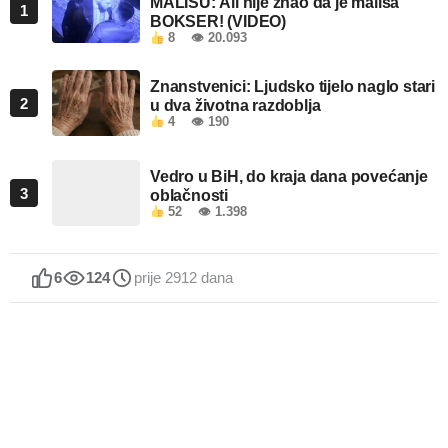
MALIŠU: Ali nije znao da je mališa
1
BOKSER! (VIDEO)
8
👁 20.093
Znanstvenici: Ljudsko tijelo naglo stari
2
u dva životna razdoblja
4
👁 190
Vedro u BiH, do kraja dana povećanje
3
oblačnosti
52
👁 1.398
6
124
prije 2912 dana