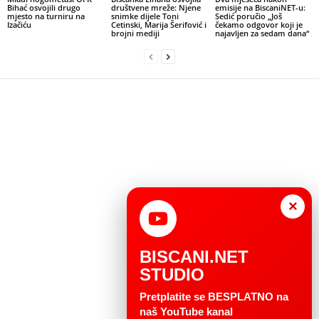
Bihać osvojili drugo
društvene mreže: Njene
emisije na BiscaniNET-u:
mjesto na turniru na
snimke dijele Toni
Sedić poručio „Još
Izačiću
Cetinski, Marija Šerifović i
čekamo odgovor koji je
brojni mediji
najavljen za sedam dana“
×
BISCANI.NET
STUDIO
Pretplatite se BESPLATNO na
naš YouTube kanal