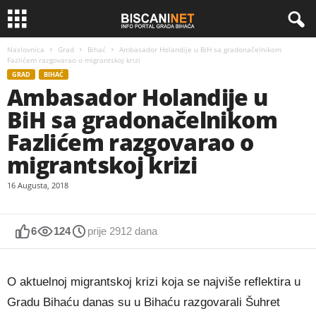
Naslovnica
Grad
Bihać
Ambasador Holandije u BiH sa gradonačelnikom
Fazlićem razgovarao o migrantskoj krizi
GRAD
BIHAĆ
Ambasador Holandije u
BiH sa gradonačelnikom
Fazlićem razgovarao o
migrantskoj krizi
16 Augusta, 2018
6
124
prije 2912 dana
O aktuelnoj migrantskoj krizi koja se najviše reflektira u
Gradu Bihaću danas su u Bihaću razgovarali Šuhret