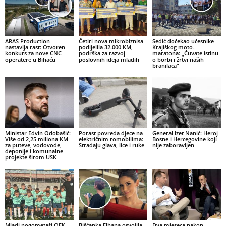
ARAS Production
Četiri nova mikrobiznisa
Sedić dočekao učesnike
nastavlja rast: Otvoren
podijelila 32.000 KM,
Krajiškog moto-
konkurs za nove CNC
podrška za razvoj
maratona: „Čuvate istinu
operatere u Bihaću
poslovnih ideja mladih
o borbi i žrtvi naših
branilaca“
Ministar Edvin Odobašić:
Porast povreda djece na
General Izet Nanić: Heroj
Više od 2,25 miliona KM
električnim romobilima:
Bosne i Hercegovine koji
za puteve, vodovode,
Stradaju glava, lice i ruke
nije zaboravljen
deponije i komunalne
projekte širom USK
Mladi nogometaši OFK
Bišćanka Elhana osvojila
Dva mjeseca nakon