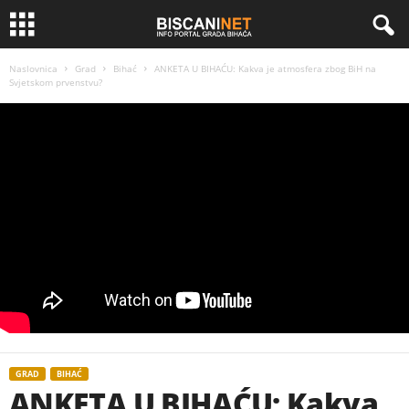
Naslovnica
Grad
Bihać
ANKETA U BIHAĆU: Kakva je atmosfera zbog BiH na
Svjetskom prvenstvu?
GRAD
BIHAĆ
ANKETA U BIHAĆU: Kakva