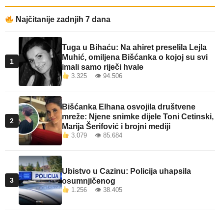
Najčitanije zadnjih 7 dana
Tuga u Bihaću: Na ahiret preselila Lejla
Muhić, omiljena Bišćanka o kojoj su svi
1
imali samo riječi hvale
3.325 👁 94.506
Bišćanka Elhana osvojila društvene
mreže: Njene snimke dijele Toni Cetinski,
2
Marija Šerifović i brojni mediji
3.079 👁 85.684
Ubistvo u Cazinu: Policija uhapsila
3
osumnjičenog
1.256 👁 38.405