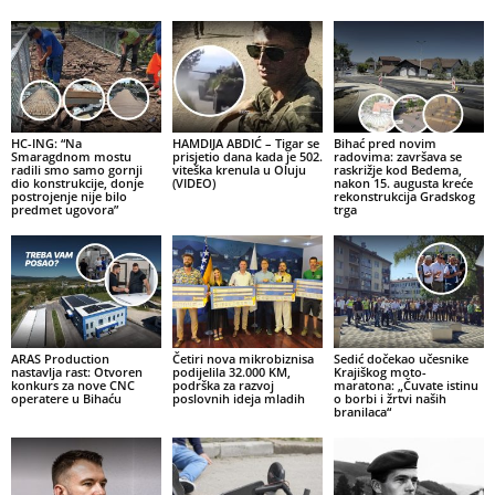
HC-ING: “Na
HAMDIJA ABDIĆ – Tigar se
Bihać pred novim
Smaragdnom mostu
prisjetio dana kada je 502.
radovima: završava se
radili smo samo gornji
viteška krenula u Oluju
raskrižje kod Bedema,
dio konstrukcije, donje
(VIDEO)
nakon 15. augusta kreće
postrojenje nije bilo
rekonstrukcija Gradskog
predmet ugovora”
trga
ARAS Production
Četiri nova mikrobiznisa
Sedić dočekao učesnike
nastavlja rast: Otvoren
podijelila 32.000 KM,
Krajiškog moto-
konkurs za nove CNC
podrška za razvoj
maratona: „Čuvate istinu
operatere u Bihaću
poslovnih ideja mladih
o borbi i žrtvi naših
branilaca“