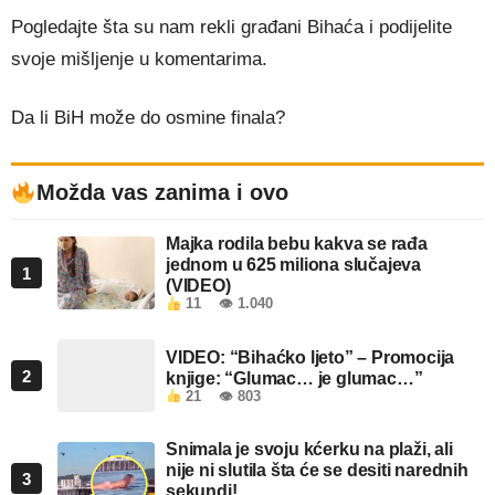
Pogledajte šta su nam rekli građani Bihaća i podijelite
svoje mišljenje u komentarima.
Da li BiH može do osmine finala?
Možda vas zanima i ovo
Majka rodila bebu kakva se rađa
jednom u 625 miliona slučajeva
1
(VIDEO)
11
👁 1.040
VIDEO: “Bihaćko ljeto” – Promocija
2
knjige: “Glumac… je glumac…”
21
👁 803
Snimala je svoju kćerku na plaži, ali
nije ni slutila šta će se desiti narednih
3
sekundi!