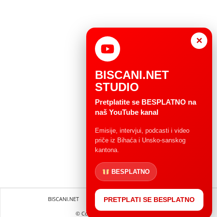
×
BISCANI.NET
STUDIO
Pretplatite se BESPLATNO na
naš YouTube kanal
Emisije, intervjui, podcasti i video
priče iz Bihaća i Unsko-sanskog
kantona.
BESPLATNO
BISCANI.NET
Impressum
Uvjeti korištenja
PRETPLATI SE BESPLATNO
© Copryright 2004 - 2025.