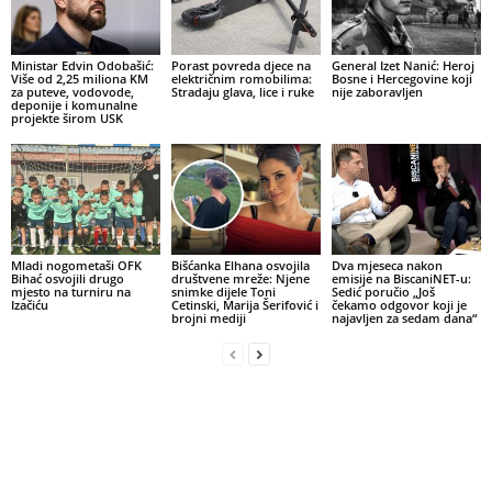
Ministar Edvin Odobašić:
Porast povreda djece na
General Izet Nanić: Heroj
Više od 2,25 miliona KM
električnim romobilima:
Bosne i Hercegovine koji
za puteve, vodovode,
Stradaju glava, lice i ruke
nije zaboravljen
deponije i komunalne
projekte širom USK
Mladi nogometaši OFK
Bišćanka Elhana osvojila
Dva mjeseca nakon
Bihać osvojili drugo
društvene mreže: Njene
emisije na BiscaniNET-u:
mjesto na turniru na
snimke dijele Toni
Sedić poručio „Još
Izačiću
Cetinski, Marija Šerifović i
čekamo odgovor koji je
brojni mediji
najavljen za sedam dana“