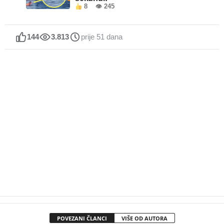
8
👁 245
144
3.813
prije 51 dana
POVEZANI ČLANCI
VIŠE OD AUTORA