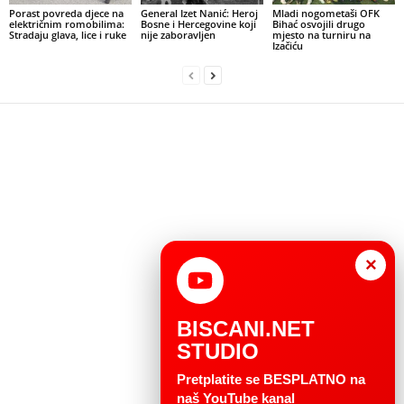
Porast povreda djece na
General Izet Nanić: Heroj
Mladi nogometaši OFK
električnim romobilima:
Bosne i Hercegovine koji
Bihać osvojili drugo
Stradaju glava, lice i ruke
nije zaboravljen
mjesto na turniru na
Izačiću
×
BISCANI.NET
STUDIO
Pretplatite se BESPLATNO na
naš YouTube kanal