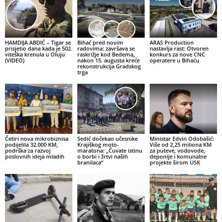
HAMDIJA ABDIĆ – Tigar se
Bihać pred novim
ARAS Production
prisjetio dana kada je 502.
radovima: završava se
nastavlja rast: Otvoren
viteška krenula u Oluju
raskrižje kod Bedema,
konkurs za nove CNC
(VIDEO)
nakon 15. augusta kreće
operatere u Bihaću
rekonstrukcija Gradskog
trga
Četiri nova mikrobiznisa
Sedić dočekao učesnike
Ministar Edvin Odobašić:
podijelila 32.000 KM,
Krajiškog moto-
Više od 2,25 miliona KM
podrška za razvoj
maratona: „Čuvate istinu
za puteve, vodovode,
poslovnih ideja mladih
o borbi i žrtvi naših
deponije i komunalne
branilaca“
projekte širom USK