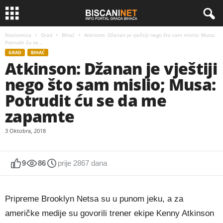
Naslovnica
Grad
Bihać
Atkinson: Džanan je vještiji nego što sam mislio; Musa:
Potrudit ću se...
GRAD
BIHAĆ
Atkinson: Džanan je vještiji
nego što sam mislio; Musa:
Potrudit ću se da me
zapamte
3 Oktobra, 2018
9
86
prije 2867 dana
Pripreme Brooklyn Netsa su u punom jeku, a za
američke medije su govorili trener ekipe Kenny Atkinson