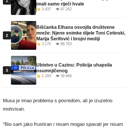
1
imali samo riječi hvale
3.437 👁 97.262
Bišćanka Elhana osvojila društvene
mreže: Njene snimke dijele Toni Cetinski,
2
Marija Šerifović i brojni mediji
3.175 👁 88.703
Ubistvo u Cazinu: Policija uhapsila
3
osumnjičenog
1.293 👁 39.866
Musa je imao problema s povredom, ali je izuzetno
motivisan.
“Bio sam jako frustiran i nisam mogao spavati jer nisam