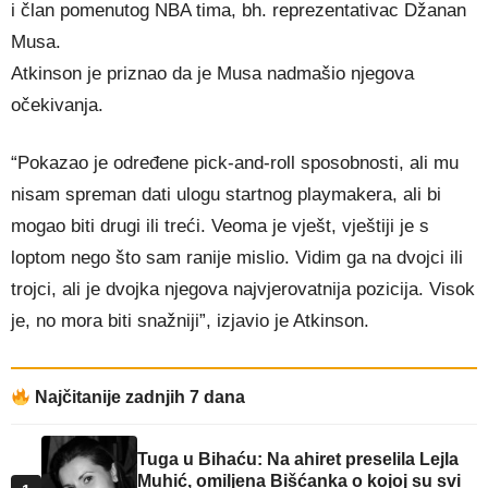
i član pomenutog NBA tima, bh. reprezentativac Džanan
Musa.
Atkinson je priznao da je Musa nadmašio njegova
očekivanja.
“Pokazao je određene pick-and-roll sposobnosti, ali mu
nisam spreman dati ulogu startnog playmakera, ali bi
mogao biti drugi ili treći. Veoma je vješt, vještiji je s
loptom nego što sam ranije mislio. Vidim ga na dvojci ili
trojci, ali je dvojka njegova najvjerovatnija pozicija. Visok
je, no mora biti snažniji”, izjavio je Atkinson.
Najčitanije zadnjih 7 dana
Tuga u Bihaću: Na ahiret preselila Lejla
Muhić, omiljena Bišćanka o kojoj su svi