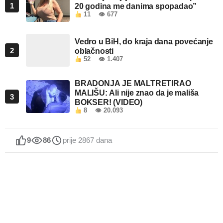
1
20 godina me danima spopadao”
11
👁 677
Vedro u BiH, do kraja dana povećanje
2
oblačnosti
52
👁 1.407
BRADONJA JE MALTRETIRAO
MALIŠU: Ali nije znao da je mališa
3
BOKSER! (VIDEO)
8
👁 20.093
9
86
prije 2867 dana