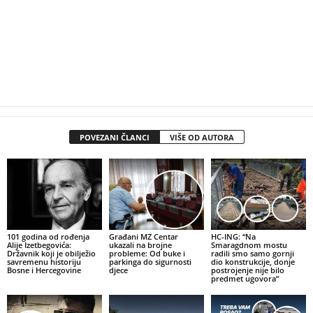
POVEZANI ČLANCI
VIŠE OD AUTORA
101 godina od rođenja
Građani MZ Centar
HC-ING: “Na
Alije Izetbegovića:
ukazali na brojne
Smaragdnom mostu
Državnik koji je obilježio
probleme: Od buke i
radili smo samo gornji
savremenu historiju
parkinga do sigurnosti
dio konstrukcije, donje
Bosne i Hercegovine
djece
postrojenje nije bilo
predmet ugovora”