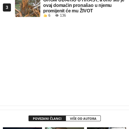
ovaj domaćin pronašao u njemu
3
promijenit će mu ŽIVOT
6
👁 136
POVEZANI ČLANCI
VIŠE OD AUTORA