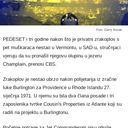
Foto: Garry Kozak
PEDESET i tri godine nakon što je privatni zrakoplov s
pet muškaraca nestao u Vermontu, u SAD-u, stručnjaci
vjeruju da su pronašli njegovu olupinu u jezeru
Champlain, prenosi CBS.
Zrakoplov je nestao ubrzo nakon polijetanja iz zračne
luke Burlington za Providence u Rhode Islandu 27.
siječnja 1971. U njemu su bila dva člana posade i tri
zaposlenika tvrtke Cousin's Properties iz Atlante koji su
radili na projektu u Burlingtonu.
Početne potrage za Jet Commanderom nisu otkrile