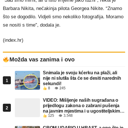
“Sad smo mirni, ali u isto vrijeme jako tužni”, rekla je
Barbara Nikita, nećakinja pilota Georgea Nikite. “Znamo
što se dogodilo. Vidjeli smo nekoliko fotografija. Moramo
se nositi s time”, dodala je.
(index.hr)
Možda vas zanima i ovo
Snimala je svoju kćerku na plaži, ali
nije ni slutila šta će se desiti narednih
1
sekundi!
8
👁 245
VIDEO: Mišljenje naših sugrađana o
prijedlogu zakona o zabrani pušenja
2
na javnim mjestima i u ugostiteljskim
125
👁 3.548
objektima u FBiH
GROM UDARIO U HRAST, a ono što je