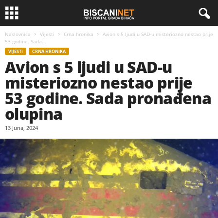
Naslovnica
Vijesti
Crna hronika
Avion s 5 ljudi u SAD-u misteriozno nestao prije
53 godine. Sada...
VIJESTI
CRNA HRONIKA
Avion s 5 ljudi u SAD-u
misteriozno nestao prije
53 godine. Sada pronađena
olupina
13 Juna, 2024