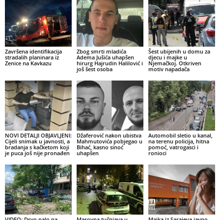
Završena identifikacija
Zbog smrti mladića
Šest ubijenih u domu za
stradalih planinara iz
Adema Jušića uhapšen
djecu i majke u
Zenice na Kavkazu
hirurg Hajrudin Halilović i
Njemačkoj. Otkriven
još šest osoba
motiv napadača
NOVI DETALJI OBJAVLJENI:
Džaferović nakon ubistva
Automobil sletio u kanal,
Cijeli snimak u javnosti, a
Mahmutovića pobjegao u
na terenu policija, hitna
bradanja s kačketom koji
Bihać, kasno sinoć
pomoć, vatrogasci i
je puca još nije pronađen
uhapšen
ronioci
VIDEO: Drvo palo na
Masovna tučnjava u
Majka iz Sarajeva javno