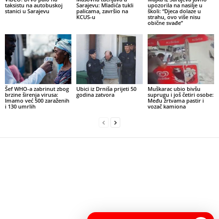
taksistu na autobuskoj
Sarajevu: Mladića tukli
upozorila na nasilje u
stanici u Sarajevu
palicama, završio na
školi: “Djeca dolaze u
KCUS-u
strahu, ovo više nisu
obične svađe”
Šef WHO-a zabrinut zbog
Ubici iz Drniša prijeti 50
Muškarac ubio bivšu
brzine širenja virusa:
godina zatvora
suprugu i još četiri osobe:
Imamo već 500 zaraženih
Među žrtvama pastir i
i 130 umrlih
vozač kamiona