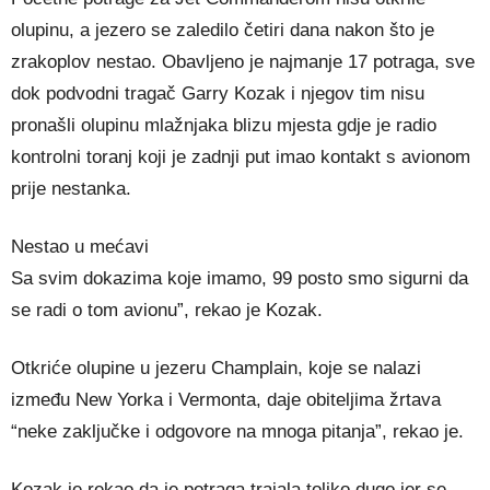
olupinu, a jezero se zaledilo četiri dana nakon što je
zrakoplov nestao. Obavljeno je najmanje 17 potraga, sve
dok podvodni tragač Garry Kozak i njegov tim nisu
pronašli olupinu mlažnjaka blizu mjesta gdje je radio
kontrolni toranj koji je zadnji put imao kontakt s avionom
prije nestanka.
Nestao u mećavi
Sa svim dokazima koje imamo, 99 posto smo sigurni da
se radi o tom avionu”, rekao je Kozak.
Otkriće olupine u jezeru Champlain, koje se nalazi
između New Yorka i Vermonta, daje obiteljima žrtava
“neke zaključke i odgovore na mnoga pitanja”, rekao je.
Kozak je rekao da je potraga trajala toliko dugo jer se