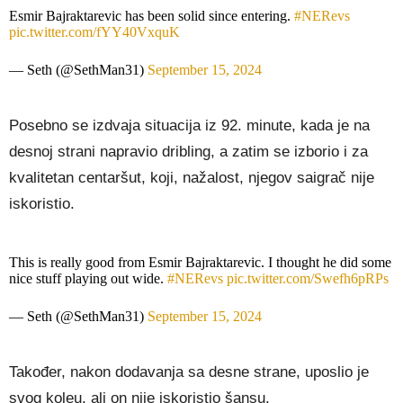
Esmir Bajraktarevic has been solid since entering.
#NERevs
pic.twitter.com/fYY40VxquK
— Seth (@SethMan31)
September 15, 2024
Posebno se izdvaja situacija iz 92. minute, kada je na
desnoj strani napravio dribling, a zatim se izborio i za
kvalitetan centaršut, koji, nažalost, njegov saigrač nije
iskoristio.
This is really good from Esmir Bajraktarevic. I thought he did some
nice stuff playing out wide.
#NERevs
pic.twitter.com/Swefh6pRPs
— Seth (@SethMan31)
September 15, 2024
Također, nakon dodavanja sa desne strane, uposlio je
svog koleu, ali on nije iskoristio šansu.