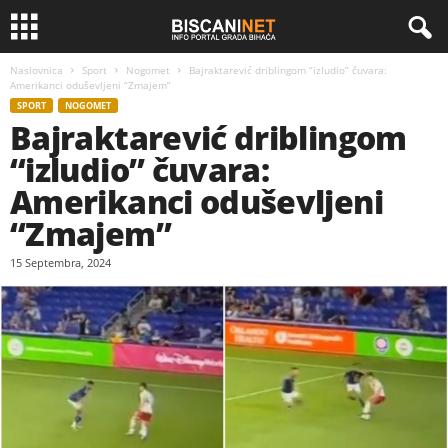
Naslovnica
Sport
Nogomet
Bajraktarević driblingom “izludio” čuvara:
Amerikanci oduševljeni “Zmajem”
SPORT
NOGOMET
Bajraktarević driblingom
“izludio” čuvara:
Amerikanci oduševljeni
“Zmajem”
15 Septembra, 2024