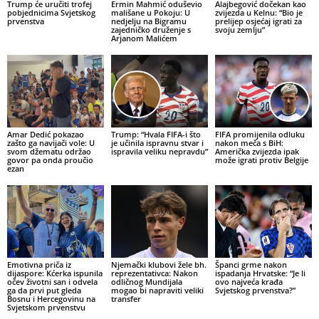
Trump će uručiti trofej
Ermin Mahmić oduševio
Alajbegović dočekan kao
pobjednicima Svjetskog
mališane u Pokoju: U
zvijezda u Kelnu: “Bio je
prvenstva
nedjelju na Bigramu
prelijep osjećaj igrati za
zajedničko druženje s
svoju zemlju”
Arjanom Malićem
Amar Dedić pokazao
Trump: “Hvala FIFA-i što
FIFA promijenila odluku
zašto ga navijači vole: U
je učinila ispravnu stvar i
nakon meča s BiH:
svom džematu održao
ispravila veliku nepravdu”
Američka zvijezda ipak
govor pa onda proučio
može igrati protiv Belgije
ezan
Emotivna priča iz
Njemački klubovi žele bh.
Španci grme nakon
dijaspore: Kćerka ispunila
reprezentativca: Nakon
ispadanja Hrvatske: “Je li
očev životni san i odvela
odličnog Mundijala
ovo najveća krađa
ga da prvi put gleda
mogao bi napraviti veliki
Svjetskog prvenstva?”
Bosnu i Hercegovinu na
transfer
Svjetskom prvenstvu