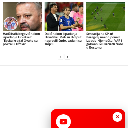
Hadžihafizbegović nakon
Dalić nakon ispadanja
Senzacija na SP-u!
ispadanja Hrvatske:
Hrvatske: Mali su dvaput
Paragvaj nakon penala
“Epska krađa! Ovako su
napravili čudo, sada nisu
izbacio Njemačku, VAR i
pokrali i Džeku”
smjeli
golman Gill kreirali čudo
u Bostonu
×