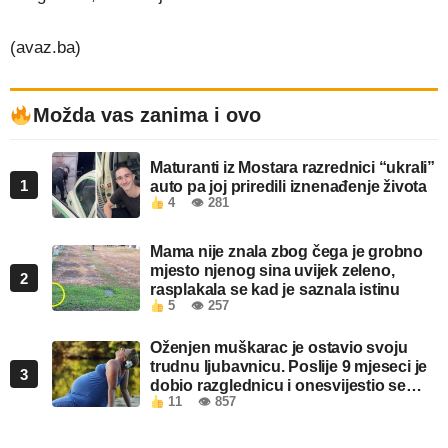
(avaz.ba)
Možda vas zanima i ovo
Maturanti iz Mostara razrednici “ukrali”
1
auto pa joj priredili iznenađenje života
4
👁 281
Mama nije znala zbog čega je grobno
mjesto njenog sina uvijek zeleno,
2
rasplakala se kad je saznala istinu
5
👁 257
Oženjen muškarac je ostavio svoju
trudnu ljubavnicu. Poslije 9 mjeseci je
3
dobio razglednicu i onesvijestio se
11
👁 857
kada je pročitao šta piše!