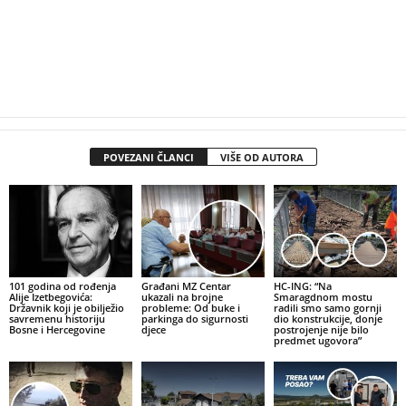
POVEZANI ČLANCI
VIŠE OD AUTORA
101 godina od rođenja
Građani MZ Centar
HC-ING: “Na
Alije Izetbegovića:
ukazali na brojne
Smaragdnom mostu
Državnik koji je obilježio
probleme: Od buke i
radili smo samo gornji
savremenu historiju
parkinga do sigurnosti
dio konstrukcije, donje
Bosne i Hercegovine
djece
postrojenje nije bilo
predmet ugovora”