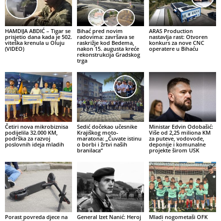
HAMDIJA ABDIĆ – Tigar se
Bihać pred novim
ARAS Production
prisjetio dana kada je 502.
radovima: završava se
nastavlja rast: Otvoren
viteška krenula u Oluju
raskrižje kod Bedema,
konkurs za nove CNC
(VIDEO)
nakon 15. augusta kreće
operatere u Bihaću
rekonstrukcija Gradskog
trga
Četiri nova mikrobiznisa
Sedić dočekao učesnike
Ministar Edvin Odobašić:
podijelila 32.000 KM,
Krajiškog moto-
Više od 2,25 miliona KM
podrška za razvoj
maratona: „Čuvate istinu
za puteve, vodovode,
poslovnih ideja mladih
o borbi i žrtvi naših
deponije i komunalne
branilaca“
projekte širom USK
Porast povreda djece na
General Izet Nanić: Heroj
Mladi nogometaši OFK