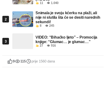
11
👁 1.040
Snimala je svoju kćerku na plaži, ali
nije ni slutila šta će se desiti narednih
2
sekundi!
8
👁 245
VIDEO: “Bihaćko ljeto” – Promocija
3
knjige: “Glumac… je glumac…”
27
👁 916
9
115
prije 1560 dana