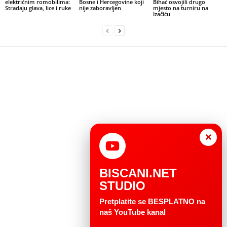
električnim romobilima:
Bosne i Hercegovine koji
Bihać osvojili drugo
Stradaju glava, lice i ruke
nije zaboravljen
mjesto na turniru na
Izačiću
×
BISCANI.NET
STUDIO
Pretplatite se BESPLATNO na
naš YouTube kanal