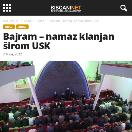
Naslovnica
Grad
Bihać
Bajram – namaz klanjan širom USK
GRAD
BIHAĆ
Bajram – namaz klanjan
širom USK
2 Maja, 2022