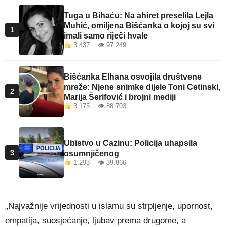
Tuga u Bihaću: Na ahiret preselila Lejla
Muhić, omiljena Bišćanka o kojoj su svi
1
imali samo riječi hvale
3.437 👁 97.249
Bišćanka Elhana osvojila društvene
mreže: Njene snimke dijele Toni Cetinski,
2
Marija Šerifović i brojni mediji
3.175 👁 88.703
Ubistvo u Cazinu: Policija uhapsila
3
osumnjičenog
1.293 👁 39.866
„Najvažnije vrijednosti u islamu su strpljenje, upornost,
empatija, suosjećanje, ljubav prema drugome, a