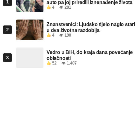
1
auto pa joj priredili iznenađenje života
4
👁 281
Znanstvenici: Ljudsko tijelo naglo stari
2
u dva životna razdoblja
4
👁 190
Vedro u BiH, do kraja dana povećanje
3
oblačnosti
52
👁 1.407