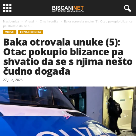
Naslovnica
Vijesti
Crna hronika
Baka otrovala unuke (5): Otac pokupio blizance
pa shvatio da se s...
VIJESTI
CRNA HRONIKA
Baka otrovala unuke (5):
Otac pokupio blizance pa
shvatio da se s njima nešto
čudno događa
27 Jula, 2025