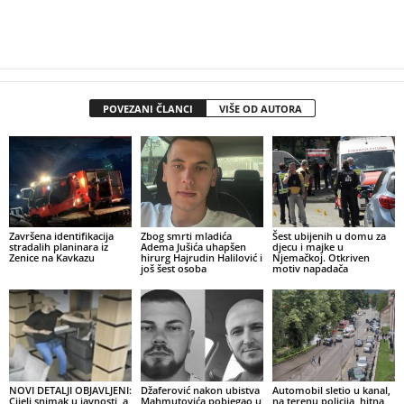
POVEZANI ČLANCI
VIŠE OD AUTORA
Završena identifikacija
Zbog smrti mladića
Šest ubijenih u domu za
stradalih planinara iz
Adema Jušića uhapšen
djecu i majke u
Zenice na Kavkazu
hirurg Hajrudin Halilović i
Njemačkoj. Otkriven
još šest osoba
motiv napadača
NOVI DETALJI OBJAVLJENI:
Džaferović nakon ubistva
Automobil sletio u kanal,
Cijeli snimak u javnosti, a
Mahmutovića pobjegao u
na terenu policija, hitna