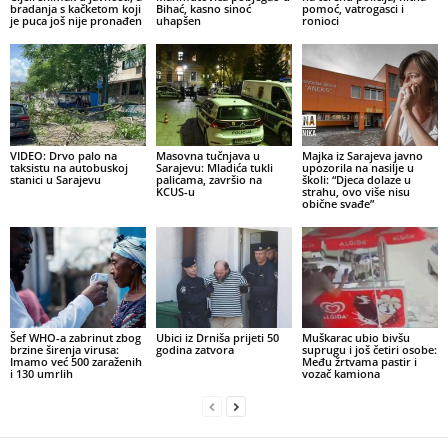
bradanja s kačketom koji
Bihać, kasno sinoć
pomoć, vatrogasci i
je puca još nije pronađen
uhapšen
ronioci
VIDEO: Drvo palo na
Masovna tučnjava u
Majka iz Sarajeva javno
taksistu na autobuskoj
Sarajevu: Mladića tukli
upozorila na nasilje u
stanici u Sarajevu
palicama, završio na
školi: “Djeca dolaze u
KCUS-u
strahu, ovo više nisu
obične svađe”
Šef WHO-a zabrinut zbog
Ubici iz Drniša prijeti 50
Muškarac ubio bivšu
brzine širenja virusa:
godina zatvora
suprugu i još četiri osobe:
Imamo već 500 zaraženih
Među žrtvama pastir i
i 130 umrlih
vozač kamiona