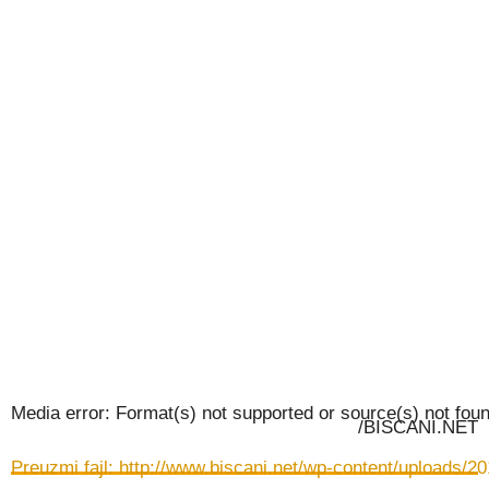
Media error: Format(s) not supported or source(s) not fou
/BISCANI.NET
Preuzmi fajl: http://www.biscani.net/wp-content/uploa