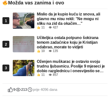
Možda vas zanima i ovo
00:00
Mislio da je kupio kuću iz snova, ali
glavno mu nisu rekli: “Ne mogu ni
1
sliku na zid da okačim…”
11
👁 427
Učiteljica ostala potpuno šokirana
temom zadaćnice koju je Kristijan
2
odabrao, morate to vidjeti
10
👁 135
Oženjen muškarac je ostavio svoju
trudnu ljubavnicu. Poslije 9 mjeseci je
3
dobio razglednicu i onesvijestio se
11
👁 857
kada je pročitao šta piše!
9
213
prije 4096 dana