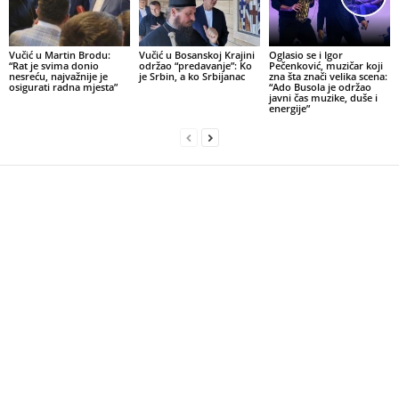
Vučić u Martin Brodu:
Vučić u Bosanskoj Krajini
Oglasio se i Igor
“Rat je svima donio
održao “predavanje”: Ko
Pečenković, muzičar koji
nesreću, najvažnije je
je Srbin, a ko Srbijanac
zna šta znači velika scena:
osigurati radna mjesta”
“Ado Busola je održao
javni čas muzike, duše i
energije”