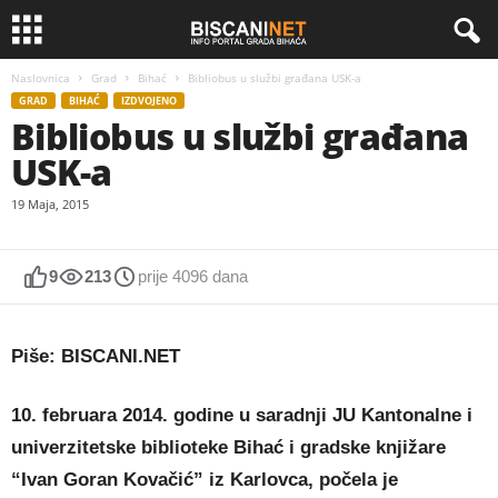
Naslovnica
Grad
Bihać
Bibliobus u službi građana USK-a
GRAD
BIHAĆ
IZDVOJENO
Bibliobus u službi građana
USK-a
19 Maja, 2015
9
213
prije 4096 dana
Piše: BISCANI.NET
10. februara 2014. godine u saradnji JU Kantonalne i
univerzitetske biblioteke Bihać i gradske knjižare
“Ivan Goran Kovačić” iz Karlovca, počela je