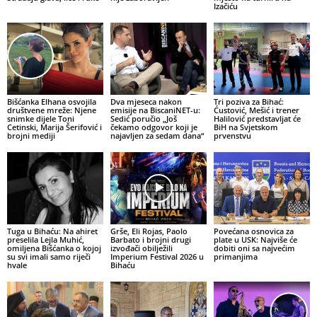
Izačiću
Bišćanka Elhana osvojila
Dva mjeseca nakon
Tri poziva za Bihać:
društvene mreže: Njene
emisije na BiscaniNET-u:
Ćustović, Mešić i trener
snimke dijele Toni
Sedić poručio „Još
Halilović predstavljat će
Cetinski, Marija Šerifović i
čekamo odgovor koji je
BiH na Svjetskom
brojni mediji
najavljen za sedam dana“
prvenstvu
Tuga u Bihaću: Na ahiret
Grše, Eli Rojas, Paolo
Povećana osnovica za
preselila Lejla Muhić,
Barbato i brojni drugi
plate u USK: Najviše će
omiljena Bišćanka o kojoj
izvođači obilježili
dobiti oni sa najvećim
su svi imali samo riječi
Imperium Festival 2026 u
primanjima
hvale
Bihaću