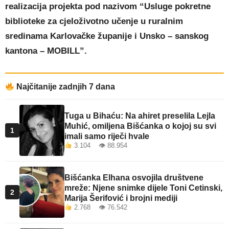
realizacija projekta pod nazivom “Usluge pokretne
biblioteke za cjeloživotno učenje u ruralnim
sredinama Karlovačke županije i Unsko – sanskog
kantona – MOBILL”.
Najčitanije zadnjih 7 dana
Tuga u Bihaću: Na ahiret preselila Lejla
Muhić, omiljena Bišćanka o kojoj su svi
1
imali samo riječi hvale
3.104 👁 88.954
Bišćanka Elhana osvojila društvene
mreže: Njene snimke dijele Toni Cetinski,
2
Marija Šerifović i brojni mediji
2.768 👁 76.542