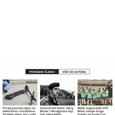
POVEZANI ČLANCI
VIŠE OD AUTORA
Porast povreda djece na
General Izet Nanić: Heroj
Mladi nogometaši OFK
električnim romobilima:
Bosne i Hercegovine koji
Bihać osvojili drugo
Stradaju glava, lice i ruke
nije zaboravljen
mjesto na turniru na