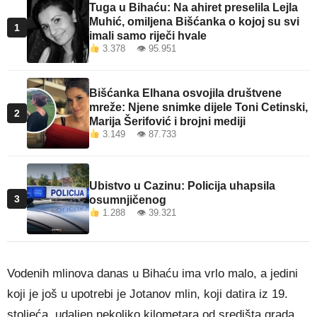
Tuga u Bihaću: Na ahiret preselila Lejla
Muhić, omiljena Bišćanka o kojoj su svi
1
imali samo riječi hvale
3.378 👁 95.951
Bišćanka Elhana osvojila društvene
mreže: Njene snimke dijele Toni Cetinski,
2
Marija Šerifović i brojni mediji
3.149 👁 87.733
Ubistvo u Cazinu: Policija uhapsila
3
osumnjičenog
1.288 👁 39.321
Vodenih mlinova danas u Bihaću ima vrlo malo, a jedini
koji je još u upotrebi je Jotanov mlin, koji datira iz 19.
stoljeća, udaljen nekoliko kilometara od središta grada.