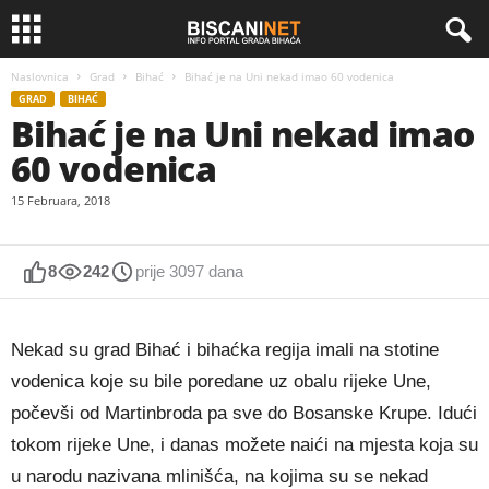
Naslovnica
Grad
Bihać
Bihać je na Uni nekad imao 60 vodenica
GRAD
BIHAĆ
Bihać je na Uni nekad imao
60 vodenica
15 Februara, 2018
8
242
prije 3097 dana
Nekad su grad Bihać i bihaćka regija imali na stotine
vodenica koje su bile poredane uz obalu rijeke Une,
počevši od Martinbroda pa sve do Bosanske Krupe. Idući
tokom rijeke Une, i danas možete naići na mjesta koja su
u narodu nazivana mlinišća, na kojima su se nekad