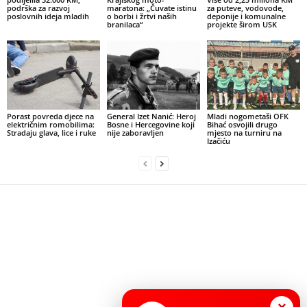
podrška za razvoj
maratona: „Čuvate istinu
za puteve, vodovode,
poslovnih ideja mladih
o borbi i žrtvi naših
deponije i komunalne
branilaca“
projekte širom USK
Porast povreda djece na
General Izet Nanić: Heroj
Mladi nogometaši OFK
električnim romobilima:
Bosne i Hercegovine koji
Bihać osvojili drugo
Stradaju glava, lice i ruke
nije zaboravljen
mjesto na turniru na
Izačiću