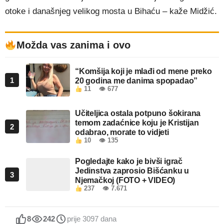
otoke i današnjeg velikog mosta u Bihaću – kaže Midžić.
Možda vas zanima i ovo
“Komšija koji je mlađi od mene preko
1
20 godina me danima spopadao”
11
👁 677
Učiteljica ostala potpuno šokirana
temom zadaćnice koju je Kristijan
2
odabrao, morate to vidjeti
10
👁 135
Pogledajte kako je bivši igrač
Jedinstva zaprosio Bišćanku u
3
Njemačkoj (FOTO + VIDEO)
237
👁 7.671
8
242
prije 3097 dana