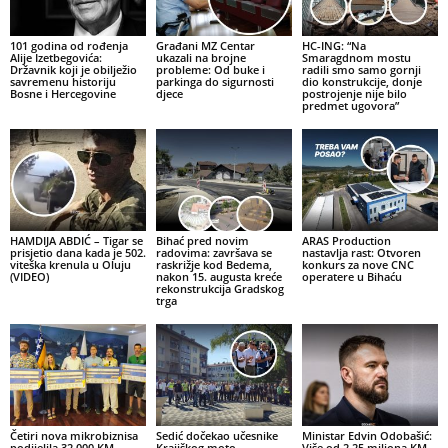
101 godina od rođenja
Građani MZ Centar
HC-ING: “Na
Alije Izetbegovića:
ukazali na brojne
Smaragdnom mostu
Državnik koji je obilježio
probleme: Od buke i
radili smo samo gornji
savremenu historiju
parkinga do sigurnosti
dio konstrukcije, donje
Bosne i Hercegovine
djece
postrojenje nije bilo
predmet ugovora”
HAMDIJA ABDIĆ – Tigar se
Bihać pred novim
ARAS Production
prisjetio dana kada je 502.
radovima: završava se
nastavlja rast: Otvoren
viteška krenula u Oluju
raskrižje kod Bedema,
konkurs za nove CNC
(VIDEO)
nakon 15. augusta kreće
operatere u Bihaću
rekonstrukcija Gradskog
trga
Četiri nova mikrobiznisa
Sedić dočekao učesnike
Ministar Edvin Odobašić:
podijelila 32.000 KM,
Krajiškog moto-
Više od 2,25 miliona KM