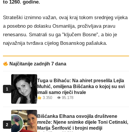
to 1260. godine.
Strateški iznimno važan, ovaj kraj tokom srednjeg vijeka
a posebno po dolasku Osmanlija, proživljava pravu
renesansu. Smatrali su ga ”ključem Bosne”, a bio je
najvažnija tvrđava cijelog Bosanskog pašaluka.
Najčitanije zadnjih 7 dana
Tuga u Bihaću: Na ahiret preselila Lejla
Muhić, omiljena Bišćanka o kojoj su svi
1
imali samo riječi hvale
3.350 👁 95.178
Bišćanka Elhana osvojila društvene
mreže: Njene snimke dijele Toni Cetinski,
2
Marija Šerifović i brojni mediji