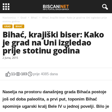
Naslovnica
Grad
Bihać
Bihać, krajiški biser: Kako je grad na Uni izgledao prije
stotinu godina
GRAD
BIHAĆ
Bihać, krajiški biser: Kako
je grad na Uni izgledao
prije stotinu godina
2 Juna, 2015
11
103
prije 4085 dana
Naselja na prostoru današnjeg grada Bihaća postoje
još od doba paleolita, a prvi put, toponim Bihać
spominje ugarski kralj Bele IV u jednoj povelji. Bilo je