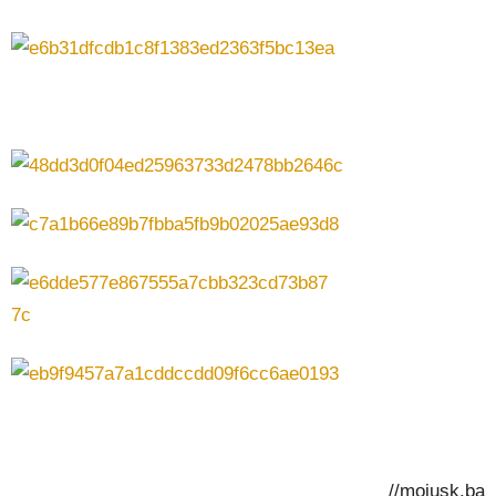
//mojusk.ba