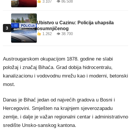
3.107 👁 86.508
Ubistvo u Cazinu: Policija uhapsila
3
osumnjičenog
1.262 👁 38.700
Austrougarskom okupacijom 1878. godine ne slabi
položaj i značaj Bihaća. Grad dobija hidrocentralu,
kanalizacionu i vodovodnu mrežu kao i moderni, betonski
most.
Danas je Bihać jedan od najvećih gradova u Bosni i
Hercegovini. Smješten na krajnjem sjeverozapadu
zemlje, i dalje je važan regionalni centar i administrativno
središte Unsko-sanskog kantona.