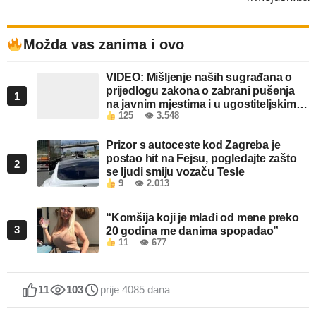
Možda vas zanima i ovo
VIDEO: Mišljenje naših sugrađana o
prijedlogu zakona o zabrani pušenja
1
na javnim mjestima i u ugostiteljskim
125
👁 3.548
objektima u FBiH
Prizor s autoceste kod Zagreba je
postao hit na Fejsu, pogledajte zašto
2
se ljudi smiju vozaču Tesle
9
👁 2.013
“Komšija koji je mlađi od mene preko
3
20 godina me danima spopadao”
11
👁 677
11
103
prije 4085 dana