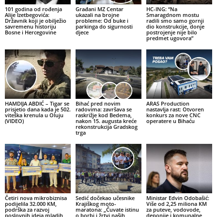
101 godina od rođenja
Građani MZ Centar
HC-ING: “Na
Alije Izetbegovića:
ukazali na brojne
Smaragdnom mostu
Državnik koji je obilježio
probleme: Od buke i
radili smo samo gornji
savremenu historiju
parkinga do sigurnosti
dio konstrukcije, donje
Bosne i Hercegovine
djece
postrojenje nije bilo
predmet ugovora”
HAMDIJA ABDIĆ – Tigar se
Bihać pred novim
ARAS Production
prisjetio dana kada je 502.
radovima: završava se
nastavlja rast: Otvoren
viteška krenula u Oluju
raskrižje kod Bedema,
konkurs za nove CNC
(VIDEO)
nakon 15. augusta kreće
operatere u Bihaću
rekonstrukcija Gradskog
trga
Četiri nova mikrobiznisa
Sedić dočekao učesnike
Ministar Edvin Odobašić:
podijelila 32.000 KM,
Krajiškog moto-
Više od 2,25 miliona KM
podrška za razvoj
maratona: „Čuvate istinu
za puteve, vodovode,
poslovnih ideja mladih
o borbi i žrtvi naših
deponije i komunalne