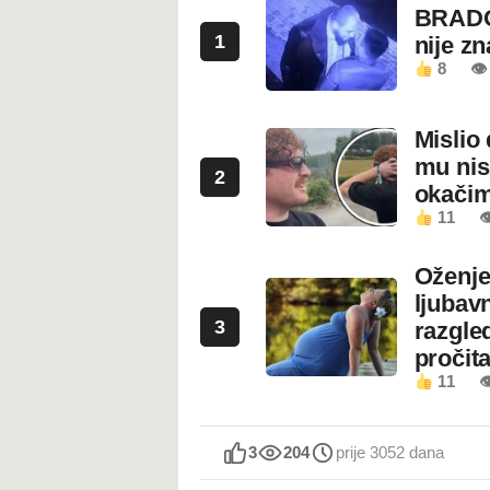
BRADO
1
nije z
8
👁 
Mislio 
mu nis
2
okači
11

Oženje
ljubavn
3
razgled
pročita
11

3
204
prije 3052 dana