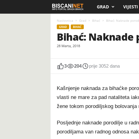
GRAD
VIJESTI
B
i
Naslovnica
Grad
Bihać
Bihać: Naknade porodi
GRAD
BIHAĆ
Bihać: Naknade p
s
28 Marta, 2018
c
a
3
204
prije 3052 dana
n
Kašnjenje naknada za bihaćke porodi
i
vlasti ne mare za pad nataliteta ia
.
žene tokom porodiljskog bolovanja
n
Posljednje naknade porodilje u rad
e
porodiljama van radnog odnosa nak