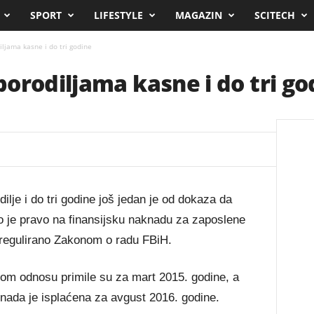
SPORT
LIFESTYLE
MAGAZIN
SCITECH
ljama kasne i do tri godine
orodiljama kasne i do tri go
lje i do tri godine još jedan je od dokaza da
ko je pravo na finansijsku naknadu za zaposlene
 regulirano Zakonom o radu FBiH.
nom odnosu primile su za mart 2015. godine, a
nada je isplaćena za avgust 2016. godine.