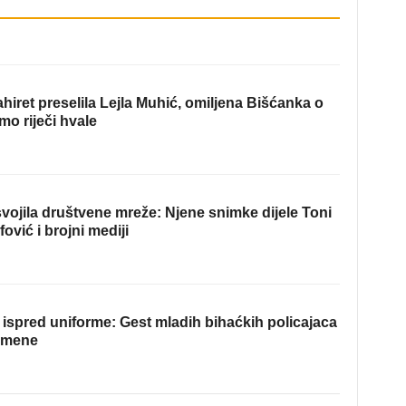
hiret preselila Lejla Muhić, omiljena Bišćanka o
mo riječi hvale
ojila društvene mreže: Njene snimke dijele Toni
fović i brojni mediji
ispred uniforme: Gest mladih bihaćkih policajaca
omene