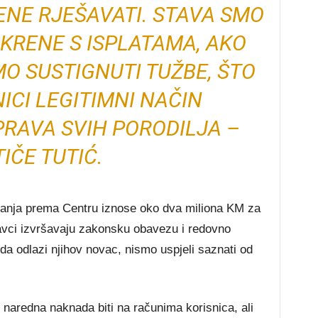
NE RJEŠAVATI. STAVA SMO
 KRENE S ISPLATAMA, AKO
O SUSTIGNUTI TUŽBE, ŠTO
ICI LEGITIMNI NAČIN
RAVA SVIH PORODILJA –
TIČE TUTIĆ.
anja prema Centru iznose oko dva miliona KM za
avci izvršavaju zakonsku obavezu i redovno
uda odlazi njihov novac, nismo uspjeli saznati od
e naredna naknada biti na računima korisnica, ali