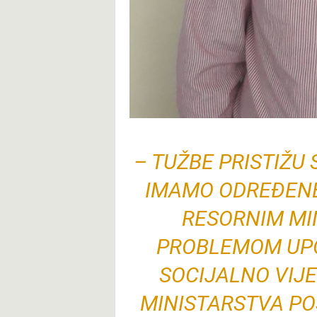
– TUŽBE PRISTIŽU
IMAMO ODREĐENE
RESORNIM MI
PROBLEMOM UP
SOCIJALNO VIJE
MINISTARSTVA PO