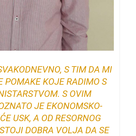
 SVAKODNEVNO, S TIM DA MI
 POMAKE KOJE RADIMO S
NISTARSTVOM. S OVIM
OZNATO JE EKONOMSKO-
ĆE USK, A OD RESORNOG
STOJI DOBRA VOLJA DA SE