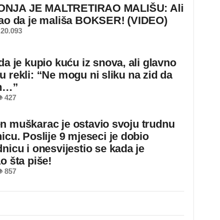
NJA JE MALTRETIRAO MALIŠU: Ali
nao da je mališa BOKSER! (VIDEO)
20.093
da je kupio kuću iz snova, ali glavno
u rekli: “Ne mogu ni sliku na zid da
m…”
 427
n muškarac je ostavio svoju trudnu
icu. Poslije 9 mjeseci je dobio
nicu i onesvijestio se kada je
o šta piše!
 857