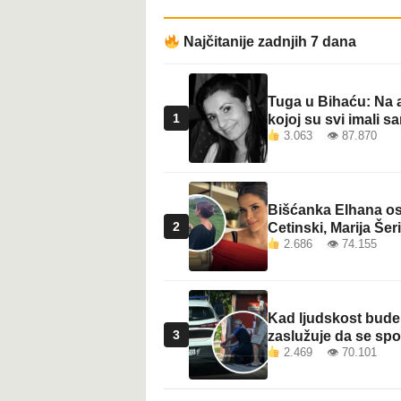
t
Najčitanije zadnjih 7 dana
Tuga u Bihaću: Na a
1
kojoj su svi imali sa
3.063 👁 87.870
Bišćanka Elhana osv
2
Cetinski, Marija Šeri
2.686 👁 74.155
Kad ljudskost bude 
3
zaslužuje da se sp
2.469 👁 70.101