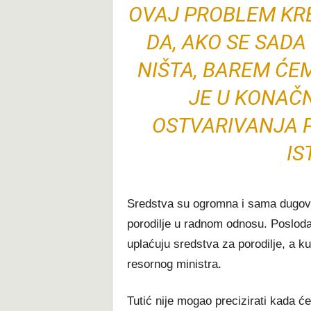
OVAJ PROBLEM KRE
DA, AKO SE SADA
NIŠTA, BAREM ĆEM
JE U KONAČN
OSTVARIVANJA P
IS
Sredstva su ogromna i sama dugov
porodilje u radnom odnosu. Poslod
uplaćuju sredstva za porodilje, a k
resornog ministra.
Tutić nije mogao precizirati kada ć