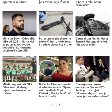
operatere u Bihaću
poslovnih ideja mladih
o borbi i žrtvi naših
branilaca“
Ministar Edvin Odobašić:
Porast povreda djece na
General Izet Nanić: Heroj
Više od 2,25 miliona KM
električnim romobilima:
Bosne i Hercegovine koji
za puteve, vodovode,
Stradaju glava, lice i ruke
nije zaboravljen
deponije i komunalne
projekte širom USK
Mladi nogometaši OFK
Bišćanka Elhana osvojila
Dva mjeseca nakon
Bihać osvojili drugo
društvene mreže: Njene
emisije na BiscaniNET-u:
mjesto na turniru na
snimke dijele Toni
Sedić poručio „Još
Izačiću
Cetinski, Marija Šerifović i
čekamo odgovor koji je
brojni mediji
najavljen za sedam dana“