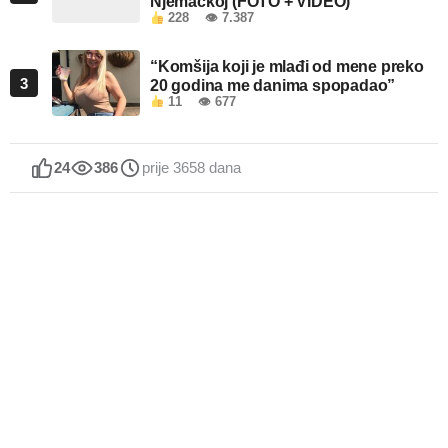
Njemačkoj (FOTO + VIDEO)
228
👁 7.387
“Komšija koji je mlađi od mene preko
3
20 godina me danima spopadao”
11
👁 677
24
386
prije 3658 dana