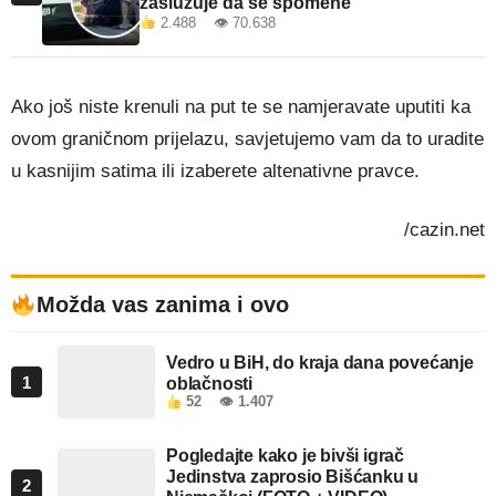
zaslužuje da se spomene
2.488 👁 70.638
Ako još niste krenuli na put te se namjeravate uputiti ka
ovom graničnom prijelazu, savjetujemo vam da to uradite
u kasnijim satima ili izaberete altenativne pravce.
/cazin.net
Možda vas zanima i ovo
Vedro u BiH, do kraja dana povećanje
1
oblačnosti
52
👁 1.407
Pogledajte kako je bivši igrač
Jedinstva zaprosio Bišćanku u
2