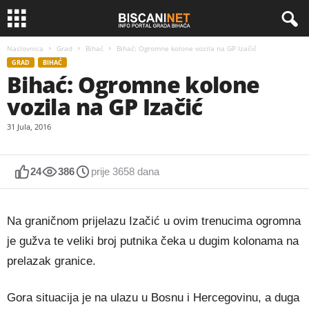
Naslovnica
Grad
Bihać
Bihać: Ogromne kolone vozila na GP Izačić
GRAD
BIHAĆ
Bihać: Ogromne kolone
vozila na GP Izačić
31 Jula, 2016
24
386
prije 3658 dana
Na graničnom prijelazu Izačić u ovim trenucima ogromna
je gužva te veliki broj putnika čeka u dugim kolonama na
prelazak granice.
Gora situacija je na ulazu u Bosnu i Hercegovinu, a duga