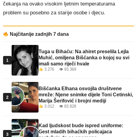
čekanja na ovako visokim ljetnim temperaturama
problem su posebno za starije osobe i djecu.
Najčitanije zadnjih 7 dana
Tuga u Bihaću: Na ahiret preselila Lejla
Muhić, omiljena Bišćanka o kojoj su svi
1
imali samo riječi hvale
3.276 👁 93.369
Bišćanka Elhana osvojila društvene
mreže: Njene snimke dijele Toni Cetinski,
2
Marija Šerifović i brojni mediji
3.012 👁 83.828
Kad ljudskost bude ispred uniforme:
Gest mladih bihaćkih policajaca
3