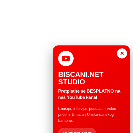
×
BISCANI.NET
STUDIO
Pretplatite se BESPLATNO na
naš YouTube kanal
Emisije, intervjui, podcasti i video
priče iz Bihaća i Unsko-sanskog
kantona.