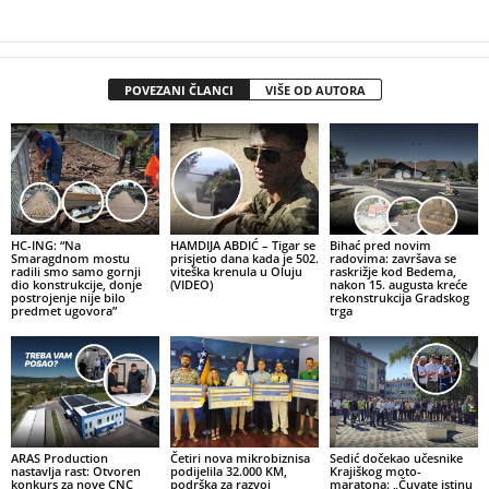
POVEZANI ČLANCI
VIŠE OD AUTORA
HC-ING: “Na
HAMDIJA ABDIĆ – Tigar se
Bihać pred novim
Smaragdnom mostu
prisjetio dana kada je 502.
radovima: završava se
radili smo samo gornji
viteška krenula u Oluju
raskrižje kod Bedema,
dio konstrukcije, donje
(VIDEO)
nakon 15. augusta kreće
postrojenje nije bilo
rekonstrukcija Gradskog
predmet ugovora”
trga
ARAS Production
Četiri nova mikrobiznisa
Sedić dočekao učesnike
nastavlja rast: Otvoren
podijelila 32.000 KM,
Krajiškog moto-
konkurs za nove CNC
podrška za razvoj
maratona: „Čuvate istinu