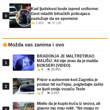
Kad ljudskost bude ispred uniforme:
Gest mladih bihaćkih policajaca
3
zaslužuje da se spomene
2.469 👁 70.136
Možda vas zanima i ovo
BRADONJA JE MALTRETIRAO
MALIŠU: Ali nije znao da je mališa
1
BOKSER! (VIDEO)
8
👁 20.093
Prizor s autoceste kod Zagreba je
postao hit na Fejsu, pogledajte zašto
2
se ljudi smiju vozaču Tesle
9
👁 2.013
Mislio da je kupio kuću iz snova, ali
glavno mu nisu rekli: “Ne mogu ni
3