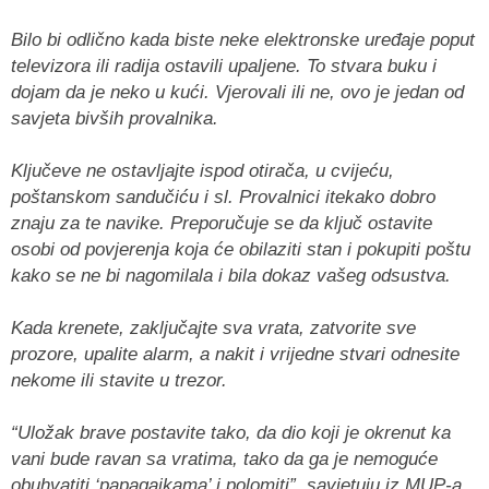
Bilo bi odlično kada biste neke elektronske uređaje poput
televizora ili radija ostavili upaljene. To stvara buku i
dojam da je neko u kući. Vjerovali ili ne, ovo je jedan od
savjeta bivših provalnika.
Ključeve ne ostavljajte ispod otirača, u cvijeću,
poštanskom sandučiću i sl. Provalnici itekako dobro
znaju za te navike. Preporučuje se da ključ ostavite
osobi od povjerenja koja će obilaziti stan i pokupiti poštu
kako se ne bi nagomilala i bila dokaz vašeg odsustva.
Kada krenete, zaključajte sva vrata, zatvorite sve
prozore, upalite alarm, a nakit i vrijedne stvari odnesite
nekome ili stavite u trezor.
“Uložak brave postavite tako, da dio koji je okrenut ka
vani bude ravan sa vratima, tako da ga je nemoguće
obuhvatiti ‘papagajkama’ i polomiti”, savjetuju iz MUP-a