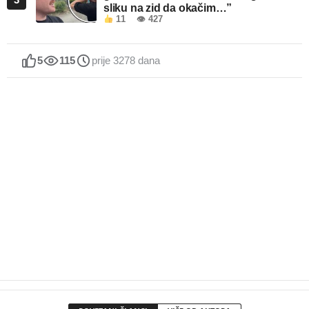
sliku na zid da okačim…”
11
👁 427
5
115
prije 3278 dana