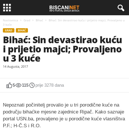
Naslovnica
Grad
Bihać
Bihać: Sin devastirao kuću i prijetio majci; Provaljeno u
3 kuće
GRAD
BIHAĆ
Bihać: Sin devastirao kuću
i prijetio majci; Provaljeno
u 3 kuće
14 Augusta, 2017
5
115
prije 3278 dana
Nepoznati počinitelj provalio je u tri porodične kuće na
području bihaćke mjesne zajednice Ripač. Kako saznaje
portal USN.ba, provaljeno je u porodične kuće vlasništva
P.F.; H-Č.S i R.O.