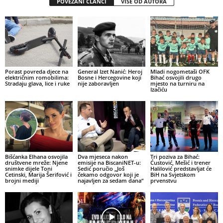
POVEZANI ČLANCI
VIŠE OD AUTORA
Porast povreda djece na
General Izet Nanić: Heroj
Mladi nogometaši OFK
električnim romobilima:
Bosne i Hercegovine koji
Bihać osvojili drugo
Stradaju glava, lice i ruke
nije zaboravljen
mjesto na turniru na
Izačiću
Bišćanka Elhana osvojila
Dva mjeseca nakon
Tri poziva za Bihać:
društvene mreže: Njene
emisije na BiscaniNET-u:
Ćustović, Mešić i trener
snimke dijele Toni
Sedić poručio „Još
Halilović predstavljat će
Cetinski, Marija Šerifović i
čekamo odgovor koji je
BiH na Svjetskom
brojni mediji
najavljen za sedam dana“
prvenstvu