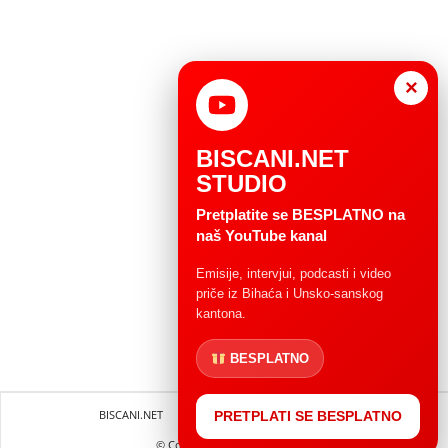
×
BISCANI.NET
STUDIO
Pretplatite se BESPLATNO na
naš YouTube kanal
Emisije, intervjui, podcasti i video
priče iz Bihaća i Unsko-sanskog
kantona.
BESPLATNO
BISCANI.NET
Impressum
Uvjeti korištenja
PRETPLATI SE BESPLATNO
© Copryright 2004 - 2025.