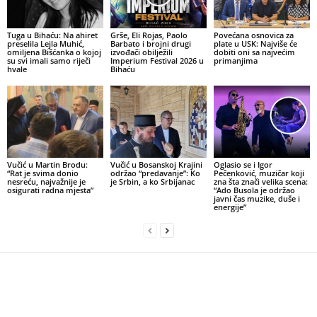
Tuga u Bihaću: Na ahiret
Grše, Eli Rojas, Paolo
Povećana osnovica za
preselila Lejla Muhić,
Barbato i brojni drugi
plate u USK: Najviše će
omiljena Bišćanka o kojoj
izvođači obilježili
dobiti oni sa najvećim
su svi imali samo riječi
Imperium Festival 2026 u
primanjima
hvale
Bihaću
Vučić u Martin Brodu:
Vučić u Bosanskoj Krajini
Oglasio se i Igor
“Rat je svima donio
održao “predavanje”: Ko
Pečenković, muzičar koji
nesreću, najvažnije je
je Srbin, a ko Srbijanac
zna šta znači velika scena:
osigurati radna mjesta”
“Ado Busola je održao
javni čas muzike, duše i
energije”