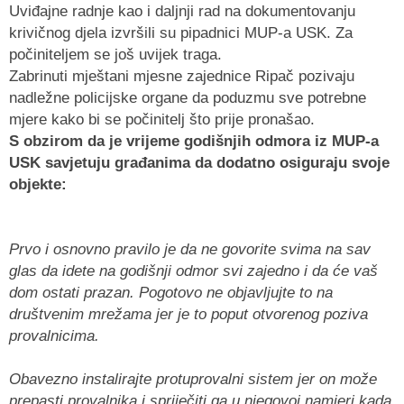
Uviđajne radnje kao i daljnji rad na dokumentovanju
krivičnog djela izvršili su pipadnici MUP-a USK. Za
počiniteljem se još uvijek traga.
Zabrinuti mještani mjesne zajednice Ripač pozivaju
nadležne policijske organe da poduzmu sve potrebne
mjere kako bi se počinitelj što prije pronašao.
S obzirom da je vrijeme godišnjih odmora iz MUP-a
USK savjetuju građanima da dodatno osiguraju svoje
objekte:
Prvo i osnovno pravilo je da ne govorite svima na sav
glas da idete na godišnji odmor svi zajedno i da će vaš
dom ostati prazan. Pogotovo ne objavljujte to na
društvenim mrežama jer je to poput otvorenog poziva
provalnicima.
Obavezno instalirajte protuprovalni sistem jer on može
prepasti provalnika i spriječiti ga u njegovoj namjeri kada