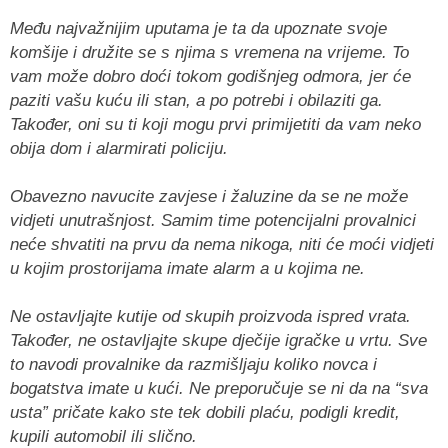
Među najvažnijim uputama je ta da upoznate svoje
komšije i družite se s njima s vremena na vrijeme. To
vam može dobro doći tokom godišnjeg odmora, jer će
paziti vašu kuću ili stan, a po potrebi i obilaziti ga.
Također, oni su ti koji mogu prvi primijetiti da vam neko
obija dom i alarmirati policiju.
Obavezno navucite zavjese i žaluzine da se ne može
vidjeti unutrašnjost. Samim time potencijalni provalnici
neće shvatiti na prvu da nema nikoga, niti će moći vidjeti
u kojim prostorijama imate alarm a u kojima ne.
Ne ostavljajte kutije od skupih proizvoda ispred vrata.
Također, ne ostavljajte skupe dječije igračke u vrtu. Sve
to navodi provalnike da razmišljaju koliko novca i
bogatstva imate u kući. Ne preporučuje se ni da na “sva
usta” pričate kako ste tek dobili plaću, podigli kredit,
kupili automobil ili slično.