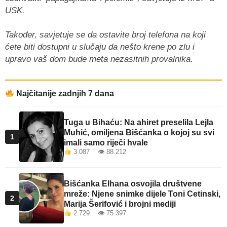
USK.
Također, savjetuje se da ostavite broj telefona na koji
ćete biti dostupni u slučaju da nešto krene po zlu i
upravo vaš dom bude meta nezasitnih provalnika.
Najčitanije zadnjih 7 dana
Tuga u Bihaću: Na ahiret preselila Lejla
Muhić, omiljena Bišćanka o kojoj su svi
1
imali samo riječi hvale
3.087 👁 88.212
Bišćanka Elhana osvojila društvene
mreže: Njene snimke dijele Toni Cetinski,
2
Marija Šerifović i brojni mediji
2.729 👁 75.397