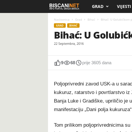
GRAD
VIJESTI
B
i
Naslovnica
Grad
Bihać
Bihać: U Golubićkom po
GRAD
BIHAĆ
Bihać: U Golubić
s
22 Septembra, 2016
c
a
9
68
prije 3605 dana
n
Poljoprivredni zavod USK-a u saradnj
i
kukuruz, ratarstvo i povrtlarstvo 
.
Banja Luke i Gradiške, upriličio je
manifestaciju „Dani polja kukuruza“
n
e
Tom prilikom poljoprivrednicima su 