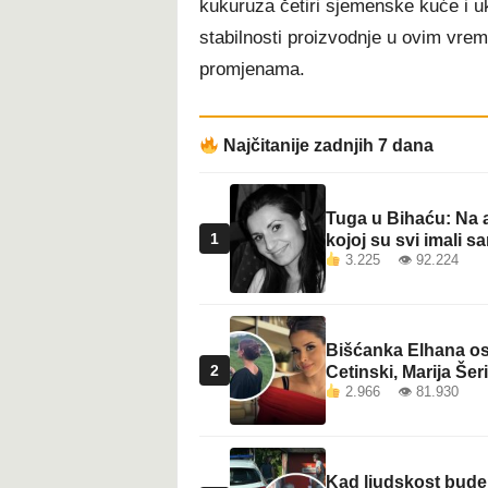
kukuruza četiri sjemenske kuće i 
t
stabilnosti proizvodnje u ovim vre
promjenama.
Najčitanije zadnjih 7 dana
Tuga u Bihaću: Na a
1
kojoj su svi imali sa
3.225 👁 92.224
Bišćanka Elhana osv
2
Cetinski, Marija Šeri
2.966 👁 81.930
Kad ljudskost bude 