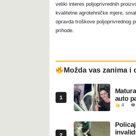
veliki interes poljoprivrednih proiz
kvalitetne agrotehničke mjere, smatr
opravda troškove poljoprivrednog pr
prihode.
Možda vas zanima i 
Maturan
1
auto pa
4
👁
Polica
invali
2