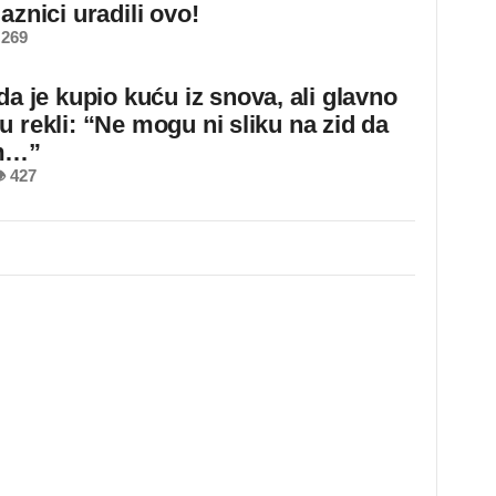
aznici uradili ovo!
 269
da je kupio kuću iz snova, ali glavno
u rekli: “Ne mogu ni sliku na zid da
m…”
 427