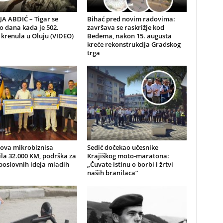
A ABDIĆ – Tigar se
Bihać pred novim radovima:
io dana kada je 502.
završava se raskrižje kod
 krenula u Oluju (VIDEO)
Bedema, nakon 15. augusta
kreće rekonstrukcija Gradskog
trga
nova mikrobiznisa
Sedić dočekao učesnike
ila 32.000 KM, podrška za
Krajiškog moto-maratona:
poslovnih ideja mladih
„Čuvate istinu o borbi i žrtvi
naših branilaca“