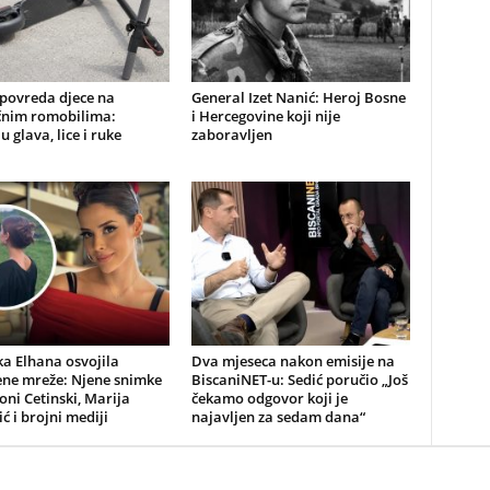
 povreda djece na
General Izet Nanić: Heroj Bosne
ičnim romobilima:
i Hercegovine koji nije
u glava, lice i ruke
zaboravljen
a Elhana osvojila
Dva mjeseca nakon emisije na
ene mreže: Njene snimke
BiscaniNET-u: Sedić poručio „Još
Toni Cetinski, Marija
čekamo odgovor koji je
ić i brojni mediji
najavljen za sedam dana“