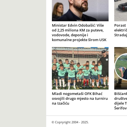
Ministar Edvin Odobašić: Više
Porast
od 2,25 miliona KM za puteve,
elektr
vodovode, deponije i
Stradaj
komunalne projekte širom USK
Mladi nogometaši OFK Bihać
Bišćank
osvojili drugo mjesto na turniru
društv
na Izačiću
dijele 
Šerifov
© Copryright 2004 - 2025.