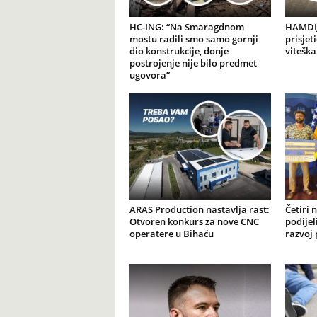
HC-ING: “Na Smaragdnom
HAMDIJ
mostu radili smo samo gornji
prisjet
dio konstrukcije, donje
viteška
postrojenje nije bilo predmet
ugovora”
ARAS Production nastavlja rast:
Četiri 
Otvoren konkurs za nove CNC
podijel
operatere u Bihaću
razvoj 