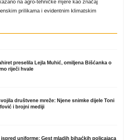
ukazano na agro-tehničke mjere kao značaj
menskim prilikama i evidentnim klimatskim
hiret preselila Lejla Muhić, omiljena Bišćanka o
mo riječi hvale
ojila društvene mreže: Njene snimke dijele Toni
fović i brojni mediji
ispred uniforme: Gest mladih bihaćkih policajaca