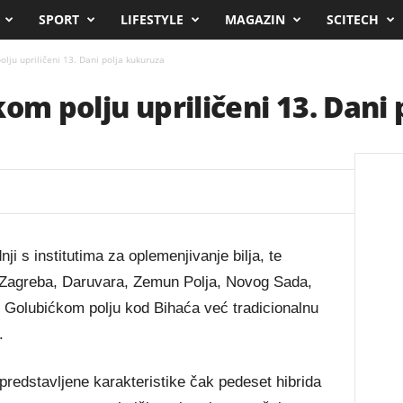
SPORT
LIFESTYLE
MAGAZIN
SCITECH
lju upriličeni 13. Dani polja kukuruza
kom polju upriličeni 13. Dani
i s institutima za oplemenjivanje bilja, te
iz Zagreba, Daruvara, Zemun Polja, Novog Sada,
 u Golubićkom polju kod Bihaća već tradicionalnu
.
predstavljene karakteristike čak pedeset hibrida