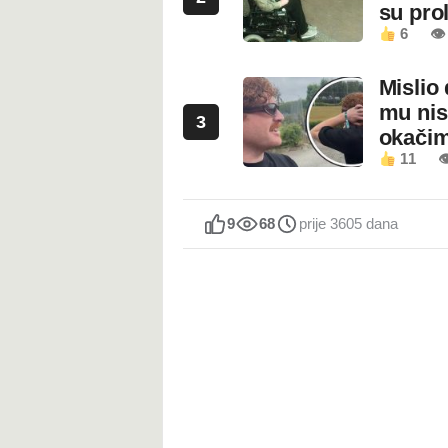
su prol
6
👁
Mislio 
mu nis
3
okači
11

9
68
prije 3605 dana