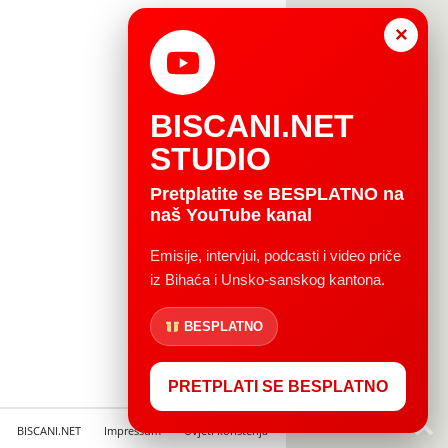
×
BISCANI.NET
STUDIO
Pretplatite se BESPLATNO na
naš YouTube kanal
Emisije, intervjui, podcasti i video priče
iz Bihaća i Unsko-sanskog kantona.
BESPLATNO
PRETPLATI SE BESPLATNO
BISCANI.NET
Impressum
Uvjeti korištenja