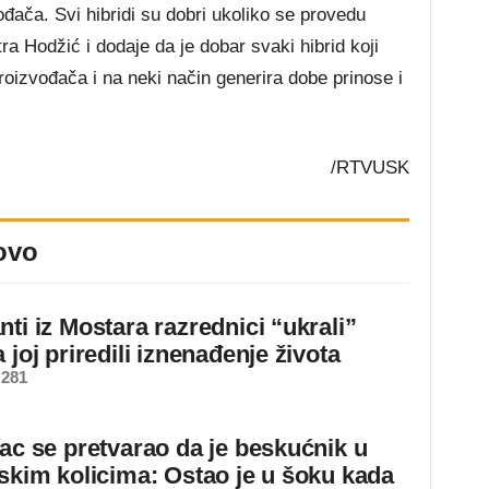
vođača. Svi hibridi su dobri ukoliko se provedu
a Hodžić i dodaje da je dobar svaki hibrid koji
oizvođača i na neki način generira dobe prinose i
/RTVUSK
ovo
ti iz Mostara razrednici “ukrali”
 joj priredili iznenađenje života
 281
jac se pretvarao da je beskućnik u
dskim kolicima: Ostao je u šoku kada