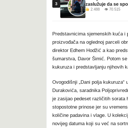
3
zaslužuje da se sp
2.488 👁 70.515
Predstavnicima sjemenskih kuća i pr
proizvođača na oglednoj parceli ob
direktor Edhem Hodžić a kao predst
šumarstva, Davor Šimić. Potom se p
kukuruza i predstavljanju njihovih k
Ovogodišnji „Dani polja kukuruza“ u
Durakovića, saradnika Poljoprivred
je zasijao pedeset različitih sorat
stopostotne prinose jer su vremensk
količine padavina i vlage. U kolekcij
novijeg datuma koji su već na sortnoj 