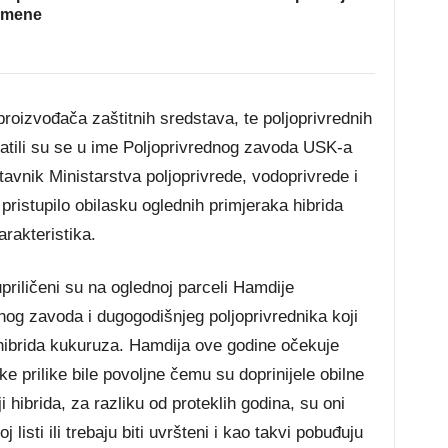
omene
oizvođača zaštitnih sredstava, te poljoprivrednih
ratili su se u ime Poljoprivrednog zavoda USK-a
avnik Ministarstva poljoprivrede, vodoprivrede i
ristupilo obilasku oglednih primjeraka hibrida
arakteristika.
priličeni su na oglednoj parceli Hamdije
nog zavoda i dugogodišnjeg poljoprivrednika koji
a hibrida kukuruza. Hamdija ove godine očekuje
e prilike bile povoljne čemu su doprinijele obilne
i hibrida, za razliku od proteklih godina, su oni
listi ili trebaju biti uvršteni i kao takvi pobuđuju