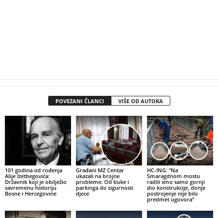
POVEZANI ČLANCI
VIŠE OD AUTORA
101 godina od rođenja
Građani MZ Centar
HC-ING: “Na
Alije Izetbegovića:
ukazali na brojne
Smaragdnom mostu
Državnik koji je obilježio
probleme: Od buke i
radili smo samo gornji
savremenu historiju
parkinga do sigurnosti
dio konstrukcije, donje
Bosne i Hercegovine
djece
postrojenje nije bilo
predmet ugovora”