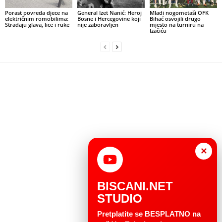
Porast povreda djece na
General Izet Nanić: Heroj
Mladi nogometaši OFK
električnim romobilima:
Bosne i Hercegovine koji
Bihać osvojili drugo
Stradaju glava, lice i ruke
nije zaboravljen
mjesto na turniru na
Izačiću
×
BISCANI.NET
STUDIO
Pretplatite se BESPLATNO na