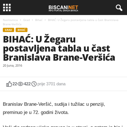
Naslovnica
Grad
Bihać
BIHAĆ: U Žegaru postavljena tabla u čast Branislava
Brane-Veršića
GRAD
BIHAĆ
BIHAĆ: U Žegaru
postavljena tabla u čast
Branislava Brane-Veršića
20 Juna, 2016
22
422
prije 3701 dana
Branislav Brane-Veršić, sudija i tužilac u penziji,
preminuo je u 72. godini života.