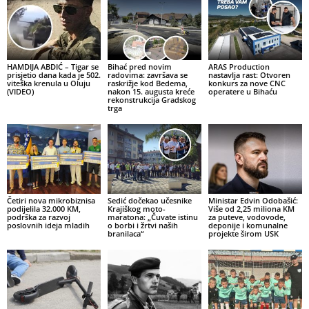
HAMDIJA ABDIĆ – Tigar se
Bihać pred novim
ARAS Production
prisjetio dana kada je 502.
radovima: završava se
nastavlja rast: Otvoren
viteška krenula u Oluju
raskrižje kod Bedema,
konkurs za nove CNC
(VIDEO)
nakon 15. augusta kreće
operatere u Bihaću
rekonstrukcija Gradskog
trga
Četiri nova mikrobiznisa
Sedić dočekao učesnike
Ministar Edvin Odobašić:
podijelila 32.000 KM,
Krajiškog moto-
Više od 2,25 miliona KM
podrška za razvoj
maratona: „Čuvate istinu
za puteve, vodovode,
poslovnih ideja mladih
o borbi i žrtvi naših
deponije i komunalne
branilaca“
projekte širom USK