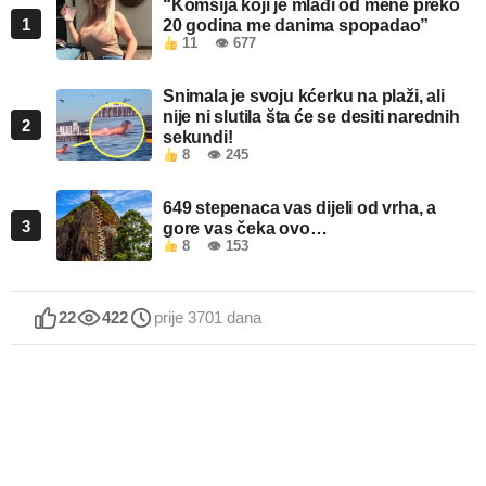
“Komšija koji je mlađi od mene preko
1
20 godina me danima spopadao”
11
👁 677
Snimala je svoju kćerku na plaži, ali
nije ni slutila šta će se desiti narednih
2
sekundi!
8
👁 245
649 stepenaca vas dijeli od vrha, a
3
gore vas čeka ovo…
8
👁 153
22
422
prije 3701 dana