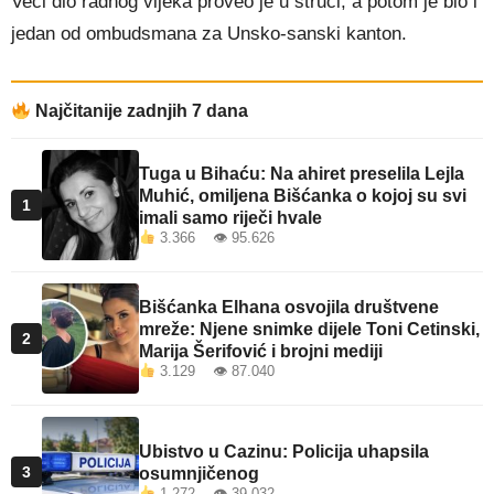
Veći dio radnog vijeka proveo je u struci, a potom je bio i
jedan od ombudsmana za Unsko-sanski kanton.
Najčitanije zadnjih 7 dana
Tuga u Bihaću: Na ahiret preselila Lejla
Muhić, omiljena Bišćanka o kojoj su svi
1
imali samo riječi hvale
3.366 👁 95.626
Bišćanka Elhana osvojila društvene
mreže: Njene snimke dijele Toni Cetinski,
2
Marija Šerifović i brojni mediji
3.129 👁 87.040
Ubistvo u Cazinu: Policija uhapsila
3
osumnjičenog
1.272 👁 39.032