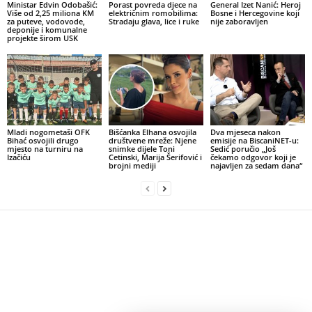
Ministar Edvin Odobašić:
Porast povreda djece na
General Izet Nanić: Heroj
Više od 2,25 miliona KM
električnim romobilima:
Bosne i Hercegovine koji
za puteve, vodovode,
Stradaju glava, lice i ruke
nije zaboravljen
deponije i komunalne
projekte širom USK
Mladi nogometaši OFK
Bišćanka Elhana osvojila
Dva mjeseca nakon
Bihać osvojili drugo
društvene mreže: Njene
emisije na BiscaniNET-u:
mjesto na turniru na
snimke dijele Toni
Sedić poručio „Još
Izačiću
Cetinski, Marija Šerifović i
čekamo odgovor koji je
brojni mediji
najavljen za sedam dana“