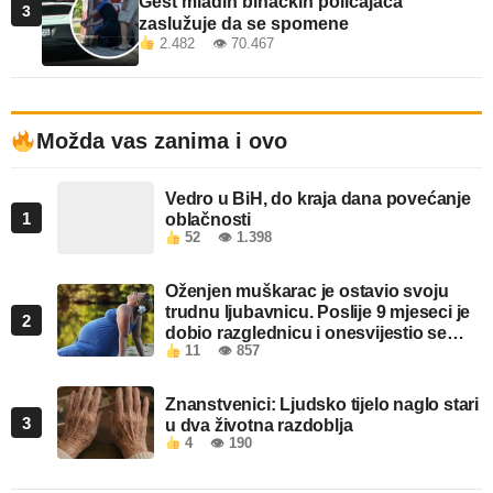
Gest mladih bihaćkih policajaca
3
zaslužuje da se spomene
2.482 👁 70.467
Možda vas zanima i ovo
Vedro u BiH, do kraja dana povećanje
1
oblačnosti
52
👁 1.398
Oženjen muškarac je ostavio svoju
trudnu ljubavnicu. Poslije 9 mjeseci je
2
dobio razglednicu i onesvijestio se
11
👁 857
kada je pročitao šta piše!
Znanstvenici: Ljudsko tijelo naglo stari
3
u dva životna razdoblja
4
👁 190