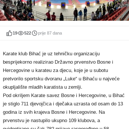
19
522
prije 87 dana
Karate klub Bihać je uz tehničku organizaciju
besprijekorno realizirao Državno prvenstvo Bosne i
Hercegovine u karateu za djecu, koje je u subotu
pretvorilo sportsku dvoranu „Luke“ u Bihaću u najveće
okupljalište mladih karatista u zemlji.
Pod okriljem Karate savez Bosne i Hercegovine, u Bihać
je stiglo 711 djevojčica i dječaka uzrasta od osam do 13
godina iz svih krajeva Bosne i Hercegovine. Na
prvenstvu je nastupilo ukupno 109 klubova, a
evidentirane su čak 782 prijave raspoređene u 58