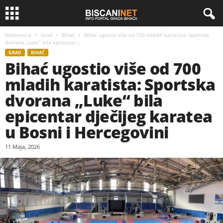
Naslovnica
Grad
Bihać
Bihać ugostio više od 700 mladih karatista: Sportska
dvorana „Luke“ bila epicentar...
GRAD
BIHAĆ
Bihać ugostio više od 700
mladih karatista: Sportska
dvorana „Luke“ bila
epicentar dječijeg karatea
u Bosni i Hercegovini
11 Maja, 2026