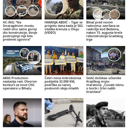
HC-ING: “Na
HAMDIJA ABDIĆ – Tigar se
Bihać pred novim
Smaragdnom mostu
prisjetio dana kada je 502.
radovima: završava se
radili smo samo gornji
viteška krenula u Oluju
raskrižje kod Bedema,
dio konstrukcije, donje
(VIDEO)
nakon 15. augusta kreće
postrojenje nije bilo
rekonstrukcija Gradskog
predmet ugovora”
trga
ARAS Production
Četiri nova mikrobiznisa
Sedić dočekao učesnike
nastavlja rast: Otvoren
podijelila 32.000 KM,
Krajiškog moto-
konkurs za nove CNC
podrška za razvoj
maratona: „Čuvate istinu
operatere u Bihaću
poslovnih ideja mladih
o borbi i žrtvi naših
branilaca“