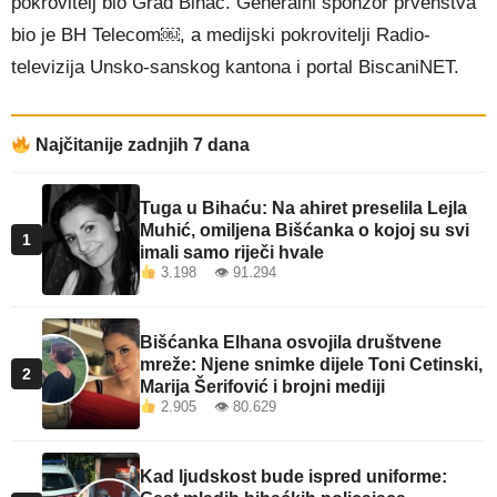
pokrovitelj bio Grad Bihać. Generalni sponzor prvenstva
bio je BH Telecom￼, a medijski pokrovitelji Radio-
televizija Unsko-sanskog kantona i portal BiscaniNET.
Najčitanije zadnjih 7 dana
Tuga u Bihaću: Na ahiret preselila Lejla
Muhić, omiljena Bišćanka o kojoj su svi
1
imali samo riječi hvale
3.198 👁 91.294
Bišćanka Elhana osvojila društvene
mreže: Njene snimke dijele Toni Cetinski,
2
Marija Šerifović i brojni mediji
2.905 👁 80.629
Kad ljudskost bude ispred uniforme: