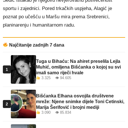
Sedić istakao je njegovu nevjerovatnu posvećenost
sportu i zajednici. Pored trkačkih uspjeha, Alagić je
poznat po učešću u Maršu mira prema Srebrenici,
planinarenju i humanitarnom radu.
Najčitanije zadnjih 7 dana
Tuga u Bihaću: Na ahiret preselila Lejla
Muhić, omiljena Bišćanka o kojoj su svi
1
imali samo riječi hvale
3.325 👁 94.605
Bišćanka Elhana osvojila društvene
mreže: Njene snimke dijele Toni Cetinski,
2
Marija Šerifović i brojni mediji
3.090 👁 85.834