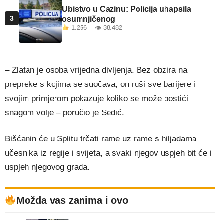
Ubistvo u Cazinu: Policija uhapsila
3
osumnjičenog
1.256 👁 38.482
– Zlatan je osoba vrijedna divljenja. Bez obzira na
prepreke s kojima se suočava, on ruši sve barijere i
svojim primjerom pokazuje koliko se može postići
snagom volje – poručio je Sedić.
Bišćanin će u Splitu trčati rame uz rame s hiljadama
učesnika iz regije i svijeta, a svaki njegov uspjeh bit će i
uspjeh njegovog grada.
Možda vas zanima i ovo