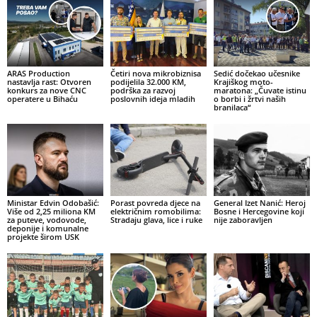
ARAS Production
Četiri nova mikrobiznisa
Sedić dočekao učesnike
nastavlja rast: Otvoren
podijelila 32.000 KM,
Krajiškog moto-
konkurs za nove CNC
podrška za razvoj
maratona: „Čuvate istinu
operatere u Bihaću
poslovnih ideja mladih
o borbi i žrtvi naših
branilaca“
Ministar Edvin Odobašić:
Porast povreda djece na
General Izet Nanić: Heroj
Više od 2,25 miliona KM
električnim romobilima:
Bosne i Hercegovine koji
za puteve, vodovode,
Stradaju glava, lice i ruke
nije zaboravljen
deponije i komunalne
projekte širom USK