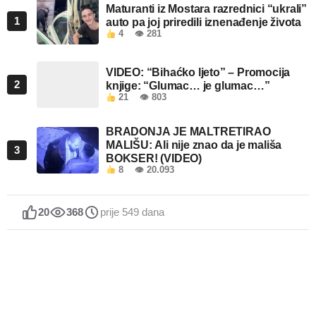
Maturanti iz Mostara razrednici “ukrali”
1
auto pa joj priredili iznenađenje života
4
👁 281
VIDEO: “Bihaćko ljeto” – Promocija
2
knjige: “Glumac… je glumac…”
21
👁 803
BRADONJA JE MALTRETIRAO
MALIŠU: Ali nije znao da je mališa
3
BOKSER! (VIDEO)
8
👁 20.093
20
368
prije 549 dana