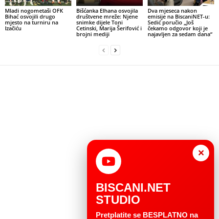
Mladi nogometaši OFK
Bišćanka Elhana osvojila
Dva mjeseca nakon
Bihać osvojili drugo
društvene mreže: Njene
emisije na BiscaniNET-u:
mjesto na turniru na
snimke dijele Toni
Sedić poručio „Još
Izačiću
Cetinski, Marija Šerifović i
čekamo odgovor koji je
brojni mediji
najavljen za sedam dana“
×
BISCANI.NET
STUDIO
Pretplatite se BESPLATNO na