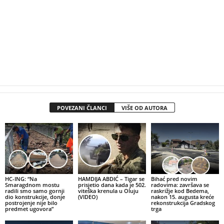
POVEZANI ČLANCI
VIŠE OD AUTORA
HC-ING: “Na
HAMDIJA ABDIĆ – Tigar se
Bihać pred novim
Smaragdnom mostu
prisjetio dana kada je 502.
radovima: završava se
radili smo samo gornji
viteška krenula u Oluju
raskrižje kod Bedema,
dio konstrukcije, donje
(VIDEO)
nakon 15. augusta kreće
postrojenje nije bilo
rekonstrukcija Gradskog
predmet ugovora”
trga