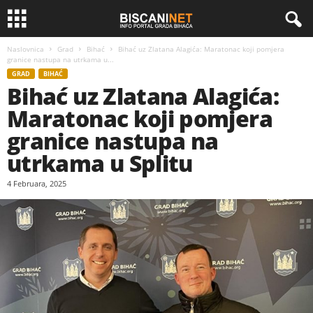
Naslovnica
Grad
Bihać
Bihać uz Zlatana Alagića: Maratonac koji pomjera
granice nastupa na utrkama u...
GRAD
BIHAĆ
Bihać uz Zlatana Alagića:
Maratonac koji pomjera
granice nastupa na
utrkama u Splitu
4 Februara, 2025