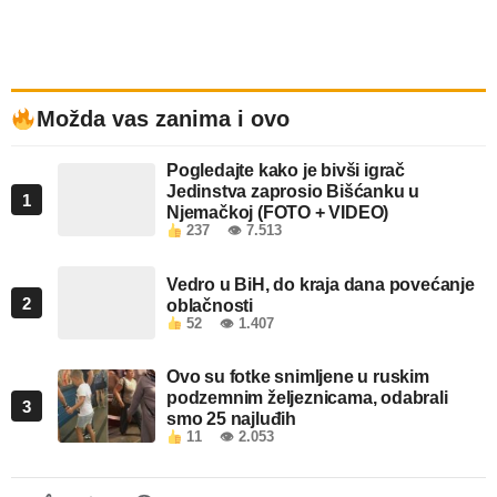
Možda vas zanima i ovo
Pogledajte kako je bivši igrač
Jedinstva zaprosio Bišćanku u
1
Njemačkoj (FOTO + VIDEO)
237
👁 7.513
Vedro u BiH, do kraja dana povećanje
2
oblačnosti
52
👁 1.407
Ovo su fotke snimljene u ruskim
podzemnim željeznicama, odabrali
3
smo 25 najluđih
11
👁 2.053