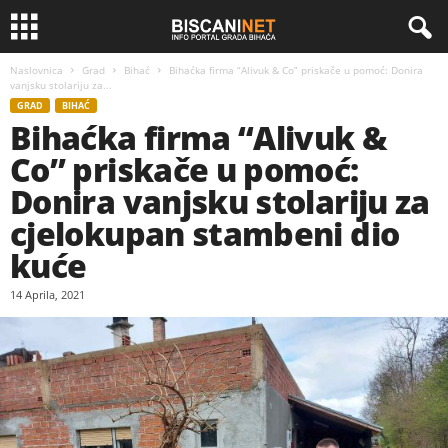
Naslovnica
Grad
Bihać
Bihaćka firma “Alivuk & Co” priskače u pomoć: Donira
vanjsku stolariju za...
GRAD
BIHAĆ
Bihaćka firma “Alivuk &
Co” priskače u pomoć:
Donira vanjsku stolariju za
cjelokupan stambeni dio
kuće
14 Aprila, 2021