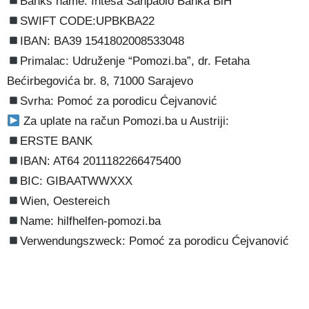
Banks name: Intesa Sanpaolo Banka BiH
SWIFT CODE:UPBKBA22
IBAN: BA39 1541802008533048
Primalac: Udruženje “Pomozi.ba”, dr. Fetaha
Bećirbegovića br. 8, 71000 Sarajevo
Svrha: Pomoć za porodicu Ćejvanović
Za uplate na račun Pomozi.ba u Austriji:
ERSTE BANK
IBAN: AT64 2011182266475400
BIC: GIBAATWWXXX
Wien, Oestereich
Name: hilfhelfen-pomozi.ba
Verwendungszweck: Pomoć za porodicu Ćejvanović