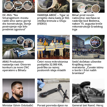
HC-ING: “Na
HAMDIJA ABDIĆ – Tigar se
Bihać pred novim
Smaragdnom mostu
prisjetio dana kada je 502.
radovima: završava se
radili smo samo gornji
viteška krenula u Oluju
raskrižje kod Bedema,
dio konstrukcije, donje
(VIDEO)
nakon 15. augusta kreće
postrojenje nije bilo
rekonstrukcija Gradskog
predmet ugovora”
trga
ARAS Production
Četiri nova mikrobiznisa
Sedić dočekao učesnike
nastavlja rast: Otvoren
podijelila 32.000 KM,
Krajiškog moto-
konkurs za nove CNC
podrška za razvoj
maratona: „Čuvate istinu
operatere u Bihaću
poslovnih ideja mladih
o borbi i žrtvi naših
branilaca“
Ministar Edvin Odobašić:
Porast povreda djece na
General Izet Nanić: Heroj