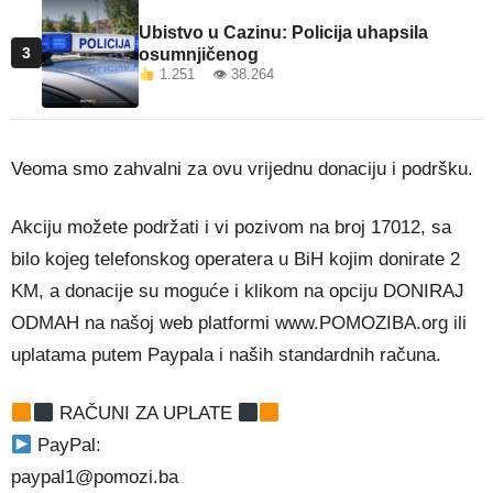
Ubistvo u Cazinu: Policija uhapsila
3
osumnjičenog
1.251 👁 38.264
Veoma smo zahvalni za ovu vrijednu donaciju i podršku.
Akciju možete podržati i vi pozivom na broj 17012, sa
bilo kojeg telefonskog operatera u BiH kojim donirate 2
KM, a donacije su moguće i klikom na opciju DONIRAJ
ODMAH na našoj web platformi www.POMOZIBA.org ili
uplatama putem Paypala i naših standardnih računa.
RAČUNI ZA UPLATE
PayPal:
paypal1@pomozi.ba