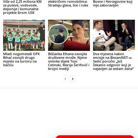
Više od 2,25 miliona KM
električnim romobilima:
Bosne i Hercegovine koji
za puteve, vodovode,
Stradaju glava, lice i ruke
nije zaboravljen
deponije i komunalne
projekte širom USK
Mladi nogometaši OFK
Bišćanka Elhana osvojila
Dva mjeseca nakon
Bihać osvojili drugo
društvene mreže: Njene
emisije na BiscaniNET-u:
mjesto na turniru na
snimke dijele Toni
Sedić poručio „Još
Izačiću
Cetinski, Marija Šerifović i
čekamo odgovor koji je
brojni mediji
najavljen za sedam dana“