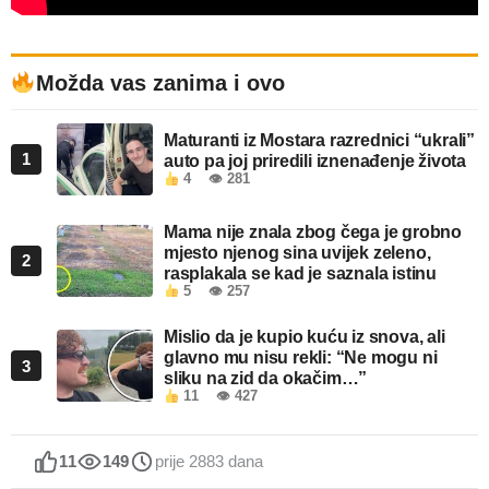
Možda vas zanima i ovo
Maturanti iz Mostara razrednici “ukrali”
1
auto pa joj priredili iznenađenje života
4
👁 281
Mama nije znala zbog čega je grobno
mjesto njenog sina uvijek zeleno,
2
rasplakala se kad je saznala istinu
5
👁 257
Mislio da je kupio kuću iz snova, ali
glavno mu nisu rekli: “Ne mogu ni
3
sliku na zid da okačim…”
11
👁 427
11
149
prije 2883 dana