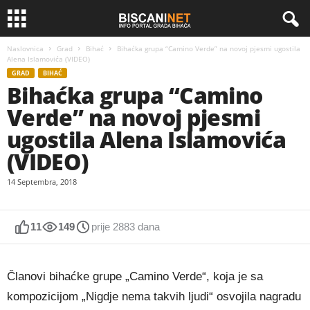
Naslovnica
Grad
Bihać
Bihaćka grupa “Camino Verde” na novoj pjesmi ugostila
Alena Islamovića (VIDEO)
GRAD
BIHAĆ
Bihaćka grupa “Camino
Verde” na novoj pjesmi
ugostila Alena Islamovića
(VIDEO)
14 Septembra, 2018
11
149
prije 2883 dana
Članovi bihaćke grupe „Camino Verde“, koja je sa
kompozicijom „Nigdje nema takvih ljudi“ osvojila nagradu