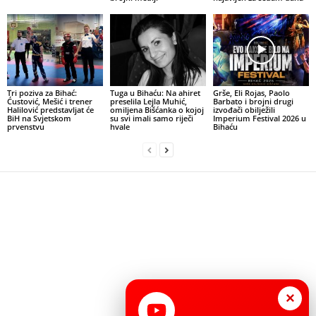
Tri poziva za Bihać:
Tuga u Bihaću: Na ahiret
Grše, Eli Rojas, Paolo
Ćustović, Mešić i trener
preselila Lejla Muhić,
Barbato i brojni drugi
Halilović predstavljat će
omiljena Bišćanka o kojoj
izvođači obilježili
BiH na Svjetskom
su svi imali samo riječi
Imperium Festival 2026 u
prvenstvu
hvale
Bihaću
×