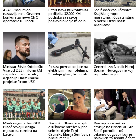
ARAS Production
Četiri nova mikrobiznisa
Sedić dočekao učesnike
nastavlja rast: Otvoren
podijelila 32.000 KM,
Krajiškog moto-
konkurs za nove CNC
podrška za razvoj
maratona: „Čuvate istinu
operatere u Bihaću
poslovnih ideja mladih
o borbi i žrtvi naših
branilaca“
Ministar Edvin Odobašić:
Porast povreda djece na
General Izet Nanić: Heroj
Više od 2,25 miliona KM
električnim romobilima:
Bosne i Hercegovine koji
za puteve, vodovode,
Stradaju glava, lice i ruke
nije zaboravljen
deponije i komunalne
projekte širom USK
Mladi nogometaši OFK
Bišćanka Elhana osvojila
Dva mjeseca nakon
Bihać osvojili drugo
društvene mreže: Njene
emisije na BiscaniNET-u:
mjesto na turniru na
snimke dijele Toni
Sedić poručio „Još
Izačiću
Cetinski, Marija Šerifović i
čekamo odgovor koji je
brojni mediji
najavljen za sedam dana“