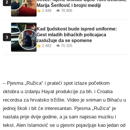
2
Marija Šerifović i brojni mediji
2.849 👁 78.806
Kad ljudskost bude ispred uniforme:
Gest mladih bihaćkih policajaca
3
zaslužuje da se spomene
2.482 👁 70.325
– Pjesma „Ružica“ i prateći spot izlaze početkom
oktobra u izdanju Hayat produkcije za bh. i Croatia
recordsa za hrvatsko tržište. Video je sniman u Bihaću u
jednoj školi i bit će interesantan. Pjesma „Ružica“ je
nastala prije dvije godine, a ja sam napisao muziku i
tekst. Alen Islamović se u pjesmi pojavljuje kao jedan od