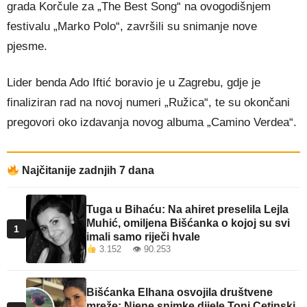
grada Korčule za „The Best Song“ na ovogodišnjem
festivalu „Marko Polo“, završili su snimanje nove
pjesme.
Lider benda Ado Iftić boravio je u Zagrebu, gdje je
finaliziran rad na novoj numeri „Ružica“, te su okončani
pregovori oko izdavanja novog albuma „Camino Verdea“.
Najčitanije zadnjih 7 dana
Tuga u Bihaću: Na ahiret preselila Lejla
Muhić, omiljena Bišćanka o kojoj su svi
1
imali samo riječi hvale
3.152 👁 90.253
Bišćanka Elhana osvojila društvene
mreže: Njene snimke dijele Toni Cetinski,