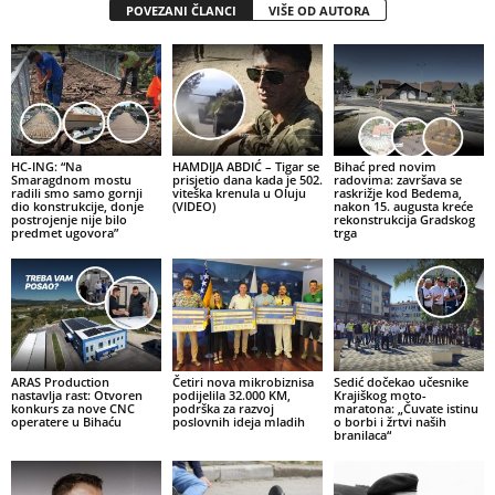
POVEZANI ČLANCI
VIŠE OD AUTORA
HC-ING: “Na
HAMDIJA ABDIĆ – Tigar se
Bihać pred novim
Smaragdnom mostu
prisjetio dana kada je 502.
radovima: završava se
radili smo samo gornji
viteška krenula u Oluju
raskrižje kod Bedema,
dio konstrukcije, donje
(VIDEO)
nakon 15. augusta kreće
postrojenje nije bilo
rekonstrukcija Gradskog
predmet ugovora”
trga
ARAS Production
Četiri nova mikrobiznisa
Sedić dočekao učesnike
nastavlja rast: Otvoren
podijelila 32.000 KM,
Krajiškog moto-
konkurs za nove CNC
podrška za razvoj
maratona: „Čuvate istinu
operatere u Bihaću
poslovnih ideja mladih
o borbi i žrtvi naših
branilaca“