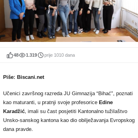
48
1.319
prije 1010 dana
Piše: Biscani.net
Učenici završnog razreda JU Gimnazija “Bihać”, poznati
kao maturanti, u pratnji svoje profesorice
Edine
Karadžić
, imali su čast posjetiti Kantonalno tužilaštvo
Unsko-sanskog kantona kao dio obilježavanja Evropskog
dana pravde.