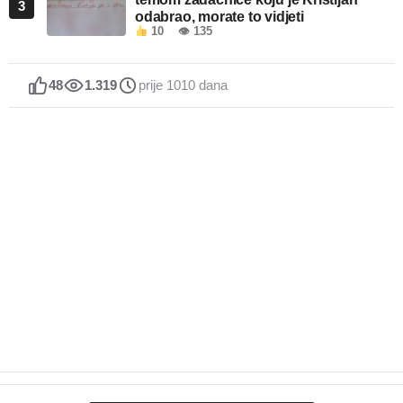
3
odabrao, morate to vidjeti
10
👁 135
48
1.319
prije 1010 dana