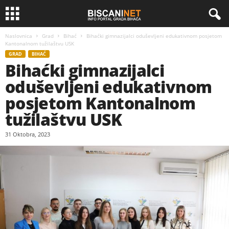
Naslovnica
Grad
Bihać
Bihaćki gimnazijalci oduševljeni edukativnom posjetom
Kantonalnom tužilaštvu USK
GRAD
BIHAĆ
Bihaćki gimnazijalci
oduševljeni edukativnom
posjetom Kantonalnom
tužilaštvu USK
31 Oktobra, 2023