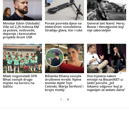
Ministar Edvin Odobašić:
Porast povreda djece na
General Izet Nanić: Heroj
Više od 2,25 miliona KM
električnim romobilima:
Bosne i Hercegovine koji
za puteve, vodovode,
Stradaju glava, lice i ruke
nije zaboravljen
deponije i komunalne
projekte širom USK
Mladi nogometaši OFK
Bišćanka Elhana osvojila
Dva mjeseca nakon
Bihać osvojili drugo
društvene mreže: Njene
emisije na BiscaniNET-u:
mjesto na turniru na
snimke dijele Toni
Sedić poručio „Još
Izačiću
Cetinski, Marija Šerifović i
čekamo odgovor koji je
brojni mediji
najavljen za sedam dana“