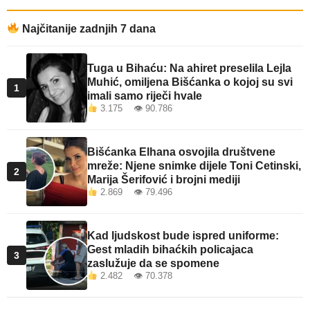
Najčitanije zadnjih 7 dana
Tuga u Bihaću: Na ahiret preselila Lejla
Muhić, omiljena Bišćanka o kojoj su svi
1
imali samo riječi hvale
3.175 👁 90.786
Bišćanka Elhana osvojila društvene
mreže: Njene snimke dijele Toni Cetinski,
2
Marija Šerifović i brojni mediji
2.869 👁 79.496
Kad ljudskost bude ispred uniforme:
Gest mladih bihaćkih policajaca
3
zaslužuje da se spomene
2.482 👁 70.378