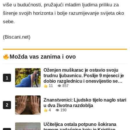
više u budućnosti, pružajući mladim ljudima priliku za
širenje svojih horizonta i bolje razumijevanje svijeta oko
sebe.
(Biscani.net)
Možda vas zanima i ovo
Oženjen muškarac je ostavio svoju
trudnu ljubavnicu. Poslije 9 mjeseci je
1
dobio razglednicu i onesvijestio se
11
👁 857
kada je pročitao šta piše!
Znanstvenici: Ljudsko tijelo naglo stari
2
u dva životna razdoblja
4
👁 190
Učiteljica ostala potpuno šokirana
temom zadaćnice koju je Kristijan