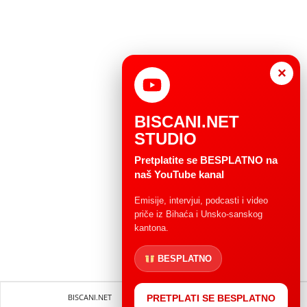
×
BISCANI.NET
STUDIO
Pretplatite se BESPLATNO na
naš YouTube kanal
Emisije, intervjui, podcasti i video
priče iz Bihaća i Unsko-sanskog
kantona.
BESPLATNO
BISCANI.NET
Impressum
Uvjeti korištenja
PRETPLATI SE BESPLATNO