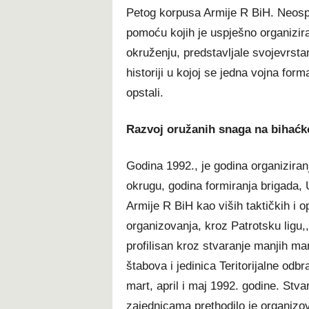
Petog korpusa Armije R BiH. Neospo
pomoću kojih je uspješno organizi
okruženju, predstavljale svojevrsta
historiji u kojoj se jedna vojna for
opstali.
Razvoj oružanih snaga na bihaćk
Godina 1992., je godina organiziran
okrugu, godina formiranja brigada,
Armije R BiH kao viših taktičkih i o
organizovanja, kroz Patrotsku ligu,
profilisan kroz stvaranje manjih ma
štabova i jedinica Teritorijalne od
mart, april i maj 1992. godine. Stv
zajednicama prethodilo je organizov