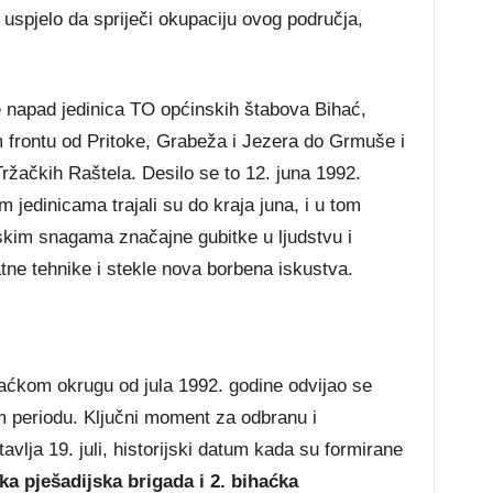
e uspjelo da spriječi okupaciju ovog područja,
 napad jedinica TO općinskih štabova Bihać,
 frontu od Pritoke, Grabeža i Jezera do Grmuše i
ržačkih Raštela. Desilo se to 12. juna 1992.
m jedinicama trajali su do kraja juna, i u tom
pskim snagama značajne gubitke u ljudstvu i
atne tehnike i stekle nova borbena iskustva.
aćkom okrugu od jula 1992. godine odvijao se
 periodu. Ključni moment za odbranu i
vlja 19. juli, historijski datum kada su formirane
ka pješadijska brigada i 2. bihaćka