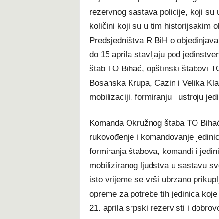
rezervnog sastava policije, koji su
količini koji su u tim historijsakim
Predsjedništva R BiH o objedinjava
do 15 aprila stavljaju pod jedinstv
štab TO Bihać, opštinski štabovi TO
Bosanska Krupa, Cazin i Velika Klad
mobilizaciji, formiranju i ustroju j
Komanda Okružnog štaba TO Bihać, 
rukovođenje i komandovanje jedini
formiranja štabova, komandi i jedi
mobiliziranog ljudstva u sastavu sv
isto vrijeme se vrši ubrzano prikup
opreme za potrebe tih jedinica koj
21. aprila srpski rezervisti i dobr