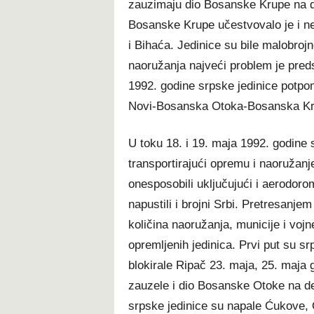
zauzimaju dio Bosanske Krupe na d
Bosanske Krupe učestvovalo je i ne
i Bihaća. Jedinice su bile malobroj
naoružanja najveći problem je pred
1992. godine srpske jedinice potpo
Novi-Bosanska Otoka-Bosanska Kru
U toku 18. i 19. maja 1992. godine
transportirajući opremu i naoružanje 
onesposobili uključujući i aerodor
napustili i brojni Srbi. Pretresanje
količina naoružanja, municije i voj
opremljenih jedinica. Prvi put su sr
blokirale Ripač 23. maja, 25. maja g
zauzele i dio Bosanske Otoke na de
srpske jedinice su napale Ćukove, 