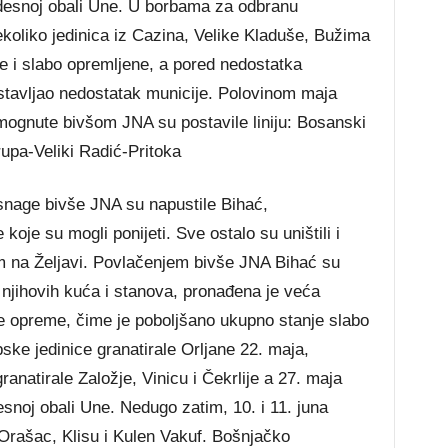
esnoj obali Une. U borbama za odbranu
koliko jedinica iz Cazina, Velike Kladuše, Bužima
ne i slabo opremljene, a pored nedostatka
stavljao nedostatak municije. Polovinom maja
mognute bivšom JNA su postavile liniju: Bosanski
pa-Veliki Radić-Pritoka
 snage bivše JNA su napustile Bihać,
koje su mogli ponijeti. Sve ostalo su uništili i
om na Željavi. Povlačenjem bivše JNA Bihać su
m njihovih kuća i stanova, pronađena je veća
ne opreme, čime je poboljšano ukupno stanje slabo
pske jedinice granatirale Orljane 22. maja,
ranatirale Založje, Vinicu i Čekrlije a 27. maja
snoj obali Une. Nedugo zatim, 10. i 11. juna
Orašac, Klisu i Kulen Vakuf. Bošnjačko