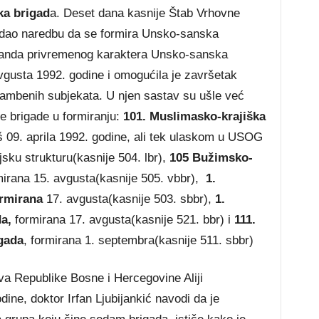
ka brigad
a. Deset dana kasnije Štab Vrhovne
izdao naredbu da se formira Unsko-sanska
anda privremenog karaktera Unsko-sanska
vgusta 1992. godine i omogućila je završetak
brambenih subjekata. U njen sastav su ušle već
te brigade u formiranju:
101. Muslimasko-krajiška
oš 09. aprila 1992. godine, ali tek ulaskom u USOG
jsku strukturu(kasnije 504. lbr),
105 Bužimsko-
mirana 15. avgusta(kasnije 505. vbbr),
1.
ormirana
17. avgusta(kasnije 503. sbbr),
1.
a,
formirana 17. avgusta(kasnije 521. bbr) i
111.
gada
, formirana 1. septembra(kasnije 511. sbbr)
a Republike Bosne i Hercegovine Aliji
ine, doktor Irfan Ljubijankić navodi da je