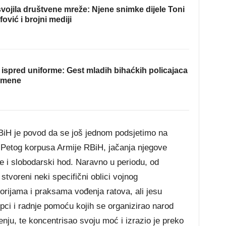
ojila društvene mreže: Njene snimke dijele Toni
fović i brojni mediji
ispred uniforme: Gest mladih bihaćkih policajaca
omene
BiH je povod da se još jednom podsjetimo na
 Petog korpusa Armije RBiH, jačanja njegove
e i slobodarski hod. Naravno u periodu, od
stvoreni neki specifični oblici vojnog
eorijama i praksama vođenja ratova, ali jesu
pci i radnje pomoću kojih se organizirao narod
ju, te koncentrisao svoju moć i izrazio je preko