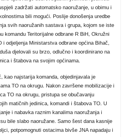
 uspjeli zadržati automatsko naoružanje, u obimu i
 okolnostima bili mogući. Poslije donošenja uredbe
nja svih naoružanih sastava i grupa, kojom se iste
enu komandu Teritorijalne odbrane R BiH, Okružni
 i odjeljenja Ministarstva odbrane općina Bihač,
uša djelovali su brzo, odlučno i koordinirano na
edinica i štabova na svojim općinama.
kao najstarija komanda, objedinjavala je
cama TO na okrugu. Nakon završene mobilizacije i
nica TO na okrugu, pristupa se obučavanju
ojih matičnih jedinica, komandi i štabova TO. U
ljanje i nabavka raznim kanalima naoružanja i
e su bile slabo naoružane. Samo šest dana kasnije
ovoljci, potpomognuti ostacima bivše JNA napadaju i