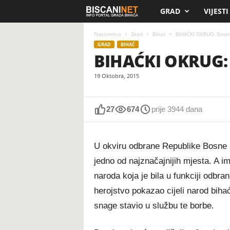
GRAD
VIJESTI
B
i
Naslovnica
Grad
Bihać
BIHAĆKI OKRUG: Sinoni
GRAD
BIHAĆ
BIHAĆKI OKRUG: 
s
19 Oktobra, 2015
c
a
27
674
prije 3944 dana
n
U okviru odbrane Republike Bosne 
i
jedno od najznačajnijih mjesta. A i
.
naroda koja je bila u funkciji odbra
herojstvo pokazao cijeli narod bihać
n
snage stavio u službu te borbe.
e