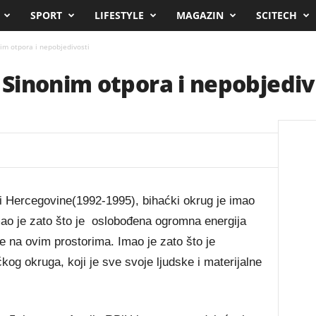
SPORT
LIFESTYLE
MAGAZIN
SCITECH
m otpora i nepobjedivosti
Sinonim otpora i nepobjediv
i Hercegovine(1992-1995), bihaćki okrug je imao
mao je zato što je oslobođena ogromna energija
ne na ovim prostorima. Imao je zato što je
kog okruga, koji je sve svoje ljudske i materijalne