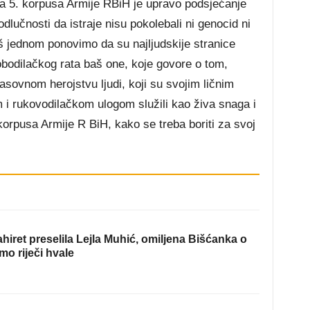
ja 5. korpusa Armije RBiH je upravo podsjećanje
dlučnosti da istraje nisu pokolebali ni genocid ni
oš jednom ponovimo da su najljudskije stranice
obodilačkog rata baš one, koje govore o tom,
asovnom herojstvu ljudi, koji su svojim ličnim
i rukovodilačkom ulogom služili kao živa snaga i
korpusa Armije R BiH, kako se treba boriti za svoj
hiret preselila Lejla Muhić, omiljena Bišćanka o
mo riječi hvale