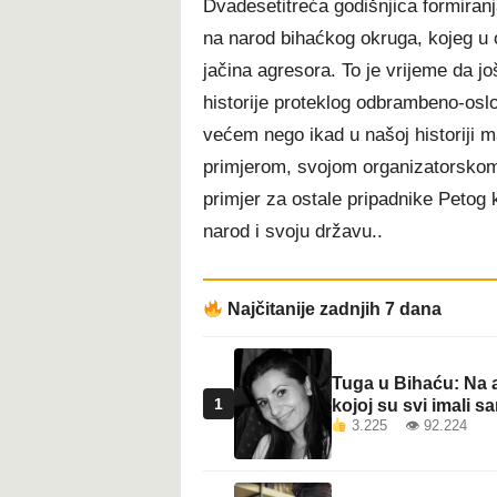
Dvadesetitreća godišnjica formiran
t
na narod bihaćkog okruga, kojeg u o
jačina agresora. To je vrijeme da j
historije proteklog odbrambeno-osl
većem nego ikad u našoj historiji m
primjerom, svojom organizatorskom 
primjer za ostale pripadnike Petog 
narod i svoju državu..
Najčitanije zadnjih 7 dana
Tuga u Bihaću: Na a
1
kojoj su svi imali sa
3.225 👁 92.224