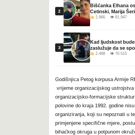
Bišćanka Elhana osv
2
Cetinski, Marija Šeri
2.966 👁 81.947
Kad ljudskost bude 
3
zaslužuje da se sp
2.488 👁 70.515
Godišnjica Petog korpusa Armije R
vrijeme organizacijskog ustrojstva
organizacijsko-formacijske struktur
polovine do kraja 1992. godine nisu 
organiziranja, koji su nepoznati u t
primjenjene specifične mjere, postu
bihaćkog okruga u potpunom okružen