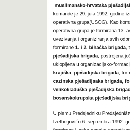
muslimansko-hrvatska pješadijs
komande je 29. jula 1992. godine 
operativna grupa(USOG). Kao kom
operativna grupa je formirana 13. a
uvezivanja i organiziranja svih od
formirane
1. i 2. bihaćka brigada
, 
pješadijska brigada
, postrojena j
uklopljena u organizacijsko-formaci
krajiška, pješadijska brigada
, for
cazinska pješadijsaka brigada, f
velikokladuška pješadijska brigad
bosanskokrupska pješadijska bri
U pismu Predsjedniku Predsjedništv
Izetbegoviću 6. septembra 1992. god