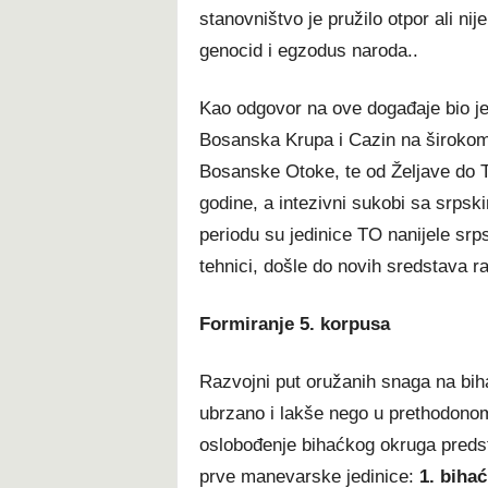
stanovništvo je pružilo otpor ali nij
genocid i egzodus naroda..
Kao odgovor na ove događaje bio je
Bosanska Krupa i Cazin na širokom
Bosanske Otoke, te od Željave do T
godine, a intezivni sukobi sa srpski
periodu su jedinice TO nanijele sr
tehnici, došle do novih sredstava r
Formiranje 5. korpusa
Razvojni put oružanih snaga na bih
ubrzano i lakše nego u prethodonom
oslobođenje bihaćkog okruga predsta
prve manevarske jedinice:
1. bihać