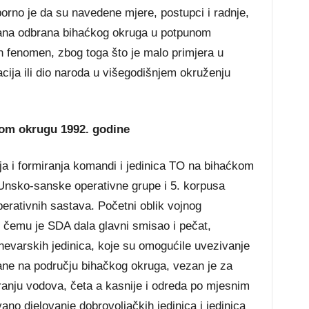
rno je da su navedene mjere, postupci i radnje,
rana odbrana bihaćkog okruga u potpunom
n fenomen, zbog toga što je malo primjera u
macija ili dio naroda u višegodišnjem okruženju
om okrugu 1992. godine
ja i formiranja komandi i jedinica TO na bihaćkom
 Unsko-sanske operativne grupe i 5. korpusa
perativnih sastava. Početni oblik vojnog
, čemu je SDA dala glavni smisao i pečat,
nevarskih jedinica, koje su omogućile uvezivanje
brane na području bihačkog okruga, vezan je za
aranju vodova, četa a kasnije i odreda po mjesnim
ano djelovanje dobrovoljačkih jedinica i jedinica