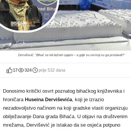
Dervišević: "Bihać se kiti lažnim sjajem – a gdje su oni koji su ga proslavili?"
17
324
prije 532 dana
Donosimo kritički osvrt poznatog bihaćkog književnika i
hroničara
Huseina Derviševića
, koji je izrazio
nezadovoljstvo načinom na koji gradske vlasti organizuju
obilježavanje Dana grada Bihaća. U objavi na društvenim
mrežama, Dervišević je istakao da se osjeća potpuno