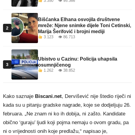
3.350 👁 95.366
Bišćanka Elhana osvojila društvene
mreže: Njene snimke dijele Toni Cetinski,
2
Marija Šerifović i brojni mediji
3.123 👁 86.713
Ubistvo u Cazinu: Policija uhapsila
3
osumnjičenog
1.262 👁 38.852
Kako saznaje
Biscani.net
, Dervišević nije štedio riječi ni
kada su u pitanju gradske nagrade, koje se dodjeljuju 26.
februara. „Ne znam ni ko ih dobija, ni zašto. Kandidate
obično ‘guraju’ ljudi koji pojma nemaju o ovom gradu, pa
ni o vrijednosti onih koje predlažu,“ napisao je,