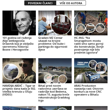
POVEZANI ČLANCI
VIŠE OD AUTORA
101 godina od rođenja
Građani MZ Centar
HC-ING: “Na
Alije Izetbegovića:
ukazali na brojne
Smaragdnom mostu
Državnik koji je obilježio
probleme: Od buke i
radili smo samo gornji
savremenu historiju
parkinga do sigurnosti
dio konstrukcije, donje
Bosne i Hercegovine
djece
postrojenje nije bilo
predmet ugovora”
HAMDIJA ABDIĆ – Tigar se
Bihać pred novim
ARAS Production
prisjetio dana kada je 502.
radovima: završava se
nastavlja rast: Otvoren
viteška krenula u Oluju
raskrižje kod Bedema,
konkurs za nove CNC
(VIDEO)
nakon 15. augusta kreće
operatere u Bihaću
rekonstrukcija Gradskog
trga