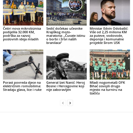
Četiri nova mikrobiznisa
Sedić dočekao učesnike
Ministar Edvin Odobašić:
podijelila 32.000 KM,
Krajiškog moto-
Više od 2,25 miliona KM
podrška za razvoj
maratona: „Čuvate istinu
za puteve, vodovode,
poslovnih ideja mladih
o borbi i žrtvi naših
deponije i komunalne
branilaca“
projekte širom USK
Porast povreda djece na
General Izet Nanić: Heroj
Mladi nogometaši OFK
električnim romobilima:
Bosne i Hercegovine koji
Bihać osvojili drugo
Stradaju glava, lice i ruke
nije zaboravljen
mjesto na turniru na
Izačiću