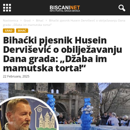
Naslovnica
Grad
Bihać
Bihaćki pjesnik Husein Dervišević o obilježavanju Dana
grada: „Džaba im mamutska torta!“
GRAD
BIHAĆ
Bihaćki pjesnik Husein
Dervišević o obilježavanju
Dana grada: „Džaba im
mamutska torta!“
22 Februara, 2025