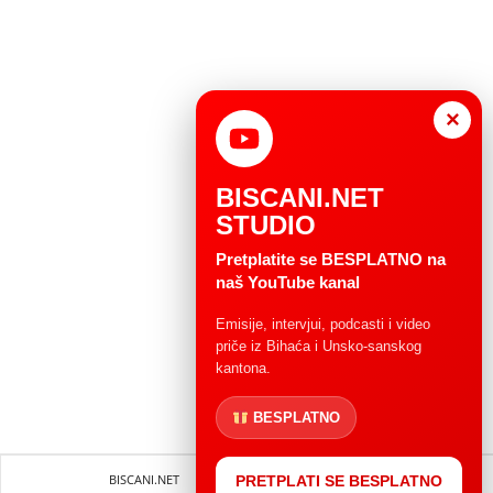
×
BISCANI.NET
STUDIO
Pretplatite se BESPLATNO na
naš YouTube kanal
Emisije, intervjui, podcasti i video
priče iz Bihaća i Unsko-sanskog
kantona.
BESPLATNO
BISCANI.NET
Impressum
Uvjeti korištenja
PRETPLATI SE BESPLATNO