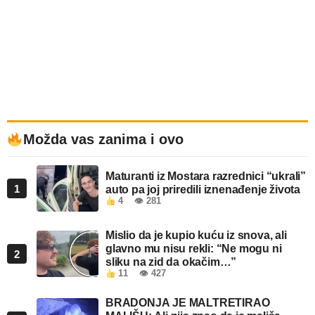
Možda vas zanima i ovo
Maturanti iz Mostara razrednici “ukrali”
1
auto pa joj priredili iznenađenje života
4
👁 281
Mislio da je kupio kuću iz snova, ali
glavno mu nisu rekli: “Ne mogu ni
2
sliku na zid da okačim…”
11
👁 427
BRADONJA JE MALTRETIRAO