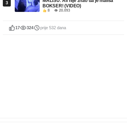
MALIŠU: Ali nije znao da je mališa
3
BOKSER! (VIDEO)
8
👁 20.093
17
324
prije 532 dana