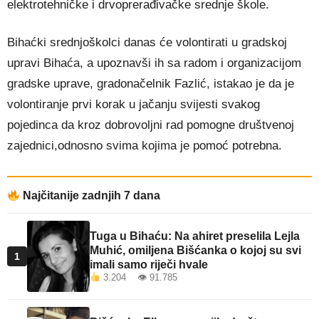
elektrotehničke i drvoprerađivačke srednje škole.
Bihaćki srednjoškolci danas će volontirati u gradskoj
upravi Bihaća, a upoznavši ih sa radom i organizacijom
gradske uprave, gradonačelnik Fazlić, istakao je da je
volontiranje prvi korak u jačanju svijesti svakog
poj
edinca da kroz dobrovoljni rad pomogne društvenoj
zajednici,odnosno svima kojima je pomoć potrebna.
Najčitanije zadnjih 7 dana
Tuga u Bihaću: Na ahiret preselila Lejla
Muhić, omiljena Bišćanka o kojoj su svi
1
imali samo riječi hvale
3.204 👁 91.785