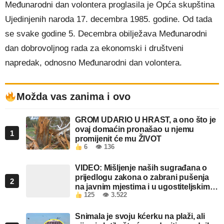
Međunarodni dan volontera proglasila je Opća skupština
Ujedinjenih naroda 17. decembra 1985. godine. Od tada
se svake godine 5. Decembra obilježava Međunarodni
dan dobrovoljnog rada za ekonomski i društveni
napredak, odnosno Međunarodni dan volontera.
Možda vas zanima i ovo
GROM UDARIO U HRAST, a ono što je
ovaj domaćin pronašao u njemu
1
promijenit će mu ŽIVOT
6
👁 136
VIDEO: Mišljenje naših sugrađana o
prijedlogu zakona o zabrani pušenja
2
na javnim mjestima i u ugostiteljskim
125
👁 3.522
objektima u FBiH
Snimala je svoju kćerku na plaži, ali