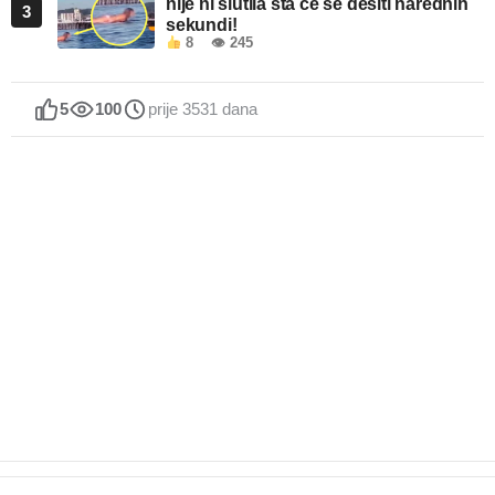
nije ni slutila šta će se desiti narednih
3
sekundi!
8
👁 245
5
100
prije 3531 dana