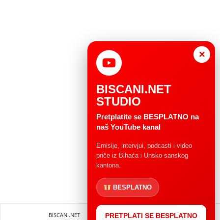
×
BISCANI.NET
STUDIO
Pretplatite se BESPLATNO na
naš YouTube kanal
Emisije, intervjui, podcasti i video
priče iz Bihaća i Unsko-sanskog
kantona.
BESPLATNO
BISCANI.NET
Impressum
Uvjeti korištenja
PRETPLATI SE BESPLATNO