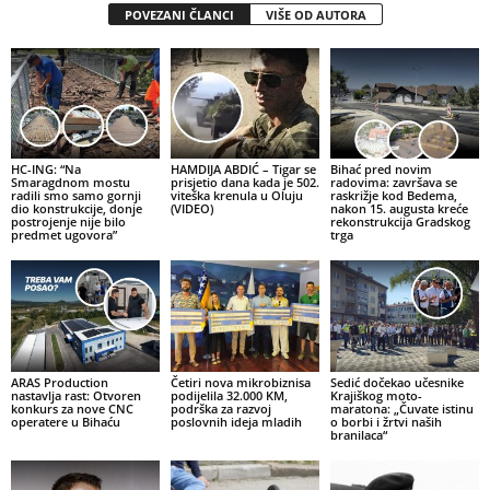
POVEZANI ČLANCI
VIŠE OD AUTORA
HC-ING: “Na
HAMDIJA ABDIĆ – Tigar se
Bihać pred novim
Smaragdnom mostu
prisjetio dana kada je 502.
radovima: završava se
radili smo samo gornji
viteška krenula u Oluju
raskrižje kod Bedema,
dio konstrukcije, donje
(VIDEO)
nakon 15. augusta kreće
postrojenje nije bilo
rekonstrukcija Gradskog
predmet ugovora”
trga
ARAS Production
Četiri nova mikrobiznisa
Sedić dočekao učesnike
nastavlja rast: Otvoren
podijelila 32.000 KM,
Krajiškog moto-
konkurs za nove CNC
podrška za razvoj
maratona: „Čuvate istinu
operatere u Bihaću
poslovnih ideja mladih
o borbi i žrtvi naših
branilaca“