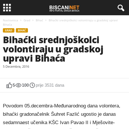
Naslovnica
Grad
Bihać
Bihaćki srednjoškolci volontiraju u gradskoj upravi
Bihaća
GRAD
BIHAĆ
Bihaćki srednjoškolci
volontiraju u gradskoj
upravi Bihaća
5 Decembra, 2016
5
100
prije 3531 dana
Povodom 05.decembra-Međunarodnog dana volontera,
bihaćki gradonačelnik Šuhret Fazlić ugostio je danas
sedamnaest učenika KŠC Ivan Pavao II i Mješovite-