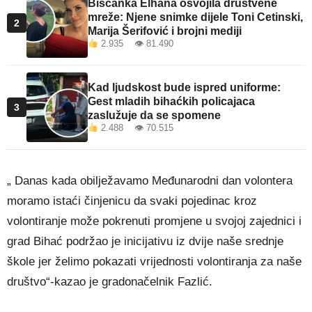
Bišćanka Elhana osvojila društvene
mreže: Njene snimke dijele Toni Cetinski,
2
Marija Šerifović i brojni mediji
2.935 👁 81.490
Kad ljudskost bude ispred uniforme:
Gest mladih bihaćkih policajaca
3
zaslužuje da se spomene
2.488 👁 70.515
„ Danas kada obilježavamo Međunarodni dan volontera
moramo istaći činjenicu da svaki pojedinac kroz
volontiranje može pokrenuti promjene u svojoj zajednici i
grad Bihać podržao je inicijativu iz dvije naše srednje
škole jer želimo pokazati vrijednosti volontiranja za naše
društvo“-kazao je gradonačelnik Fazlić.