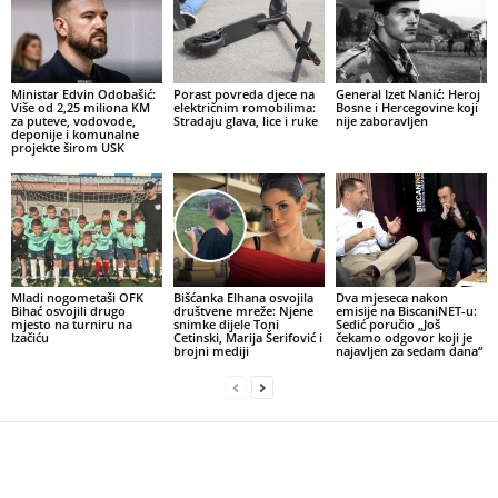
Ministar Edvin Odobašić:
Porast povreda djece na
General Izet Nanić: Heroj
Više od 2,25 miliona KM
električnim romobilima:
Bosne i Hercegovine koji
za puteve, vodovode,
Stradaju glava, lice i ruke
nije zaboravljen
deponije i komunalne
projekte širom USK
Mladi nogometaši OFK
Bišćanka Elhana osvojila
Dva mjeseca nakon
Bihać osvojili drugo
društvene mreže: Njene
emisije na BiscaniNET-u:
mjesto na turniru na
snimke dijele Toni
Sedić poručio „Još
Izačiću
Cetinski, Marija Šerifović i
čekamo odgovor koji je
brojni mediji
najavljen za sedam dana“