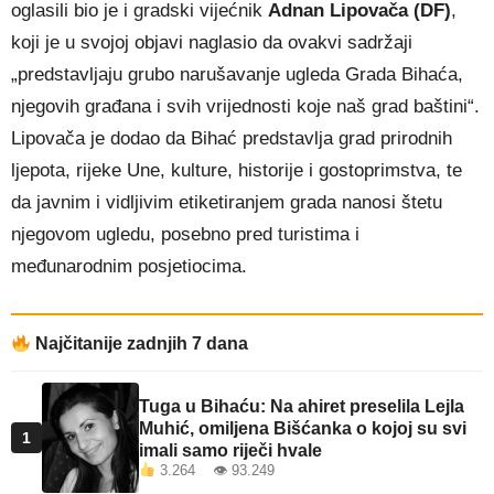
oglasili bio je i gradski vijećnik
Adnan Lipovača (DF)
,
koji je u svojoj objavi naglasio da ovakvi sadržaji
„predstavljaju grubo narušavanje ugleda Grada Bihaća,
njegovih građana i svih vrijednosti koje naš grad baštini“.
Lipovača je dodao da Bihać predstavlja grad prirodnih
ljepota, rijeke Une, kulture, historije i gostoprimstva, te
da javnim i vidljivim etiketiranjem grada nanosi štetu
njegovom ugledu, posebno pred turistima i
međunarodnim posjetiocima.
Najčitanije zadnjih 7 dana
Tuga u Bihaću: Na ahiret preselila Lejla
Muhić, omiljena Bišćanka o kojoj su svi
1
imali samo riječi hvale
3.264 👁 93.249