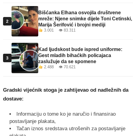
Bišćanka Elhana osvojila društvene
mreže: Njene snimke dijele Toni Cetinski,
2
Marija Šerifović i brojni mediji
3.001 👁 83.311
Kad ljudskost bude ispred uniforme:
Gest mladih bihaćkih policajaca
3
zaslužuje da se spomene
2.488 👁 70.621
Gradski vijećnik stoga je zahtijevao od nadležnih da
dostave:
Informaciju o tome ko je naručio i finansirao
postavljanje plakata,
Tačan iznos sredstava utrošenih za postavljanje
plakata,