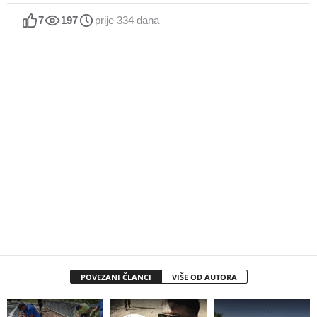
7
197
prije 334 dana
POVEZANI ČLANCI
VIŠE OD AUTORA