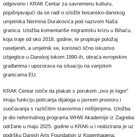
odgovorio i KRAK Centar za savremenu kulturu,
pojašnjavajući da se radi o izložbi bosansko-danskog
umjetnika Nermina Durakovića pod nazivom Naša
granica. Izložba komentariše migrantsku krizu u Bihaću,
koja traje od oko 2018. godine, te propituje položaj
raseljenih, a umjetnik se, koristeći lično iskustvo
izbjeglice u Danskoj tokom 1990-ih, obraća evropskim
građanima i upozorava na situaciju na vanjskim
granicama EU.
KRAK Centar ističe da plakati s porukom „ovo je logor“
imaju funkciju poticanja dijaloga u javnom prostoru i
suočavanja s različitim stavovima i mišljenjima. Izložba
je dio neformalnog programa WHW Akademije iz Zagreba
održane u maju 2025. godine u KRAK-u i realizirana je uz
podršku Danish Arts Foundation iz Kopenhagena.