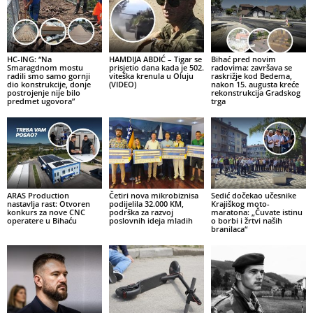
HC-ING: “Na
HAMDIJA ABDIĆ – Tigar se
Bihać pred novim
Smaragdnom mostu
prisjetio dana kada je 502.
radovima: završava se
radili smo samo gornji
viteška krenula u Oluju
raskrižje kod Bedema,
dio konstrukcije, donje
(VIDEO)
nakon 15. augusta kreće
postrojenje nije bilo
rekonstrukcija Gradskog
predmet ugovora”
trga
ARAS Production
Četiri nova mikrobiznisa
Sedić dočekao učesnike
nastavlja rast: Otvoren
podijelila 32.000 KM,
Krajiškog moto-
konkurs za nove CNC
podrška za razvoj
maratona: „Čuvate istinu
operatere u Bihaću
poslovnih ideja mladih
o borbi i žrtvi naših
branilaca“