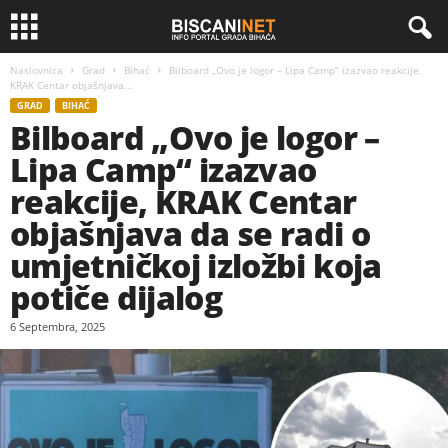
Naslovnica
Grad
Bihać
Bilboard „Ovo je logor – Lipa Camp“ izazvao reakcije,
KRAK Centar objašnjava...
GRAD
BIHAĆ
Bilboard „Ovo je logor –
Lipa Camp“ izazvao
reakcije, KRAK Centar
objašnjava da se radi o
umjetničkoj izložbi koja
potiče dijalog
6 Septembra, 2025