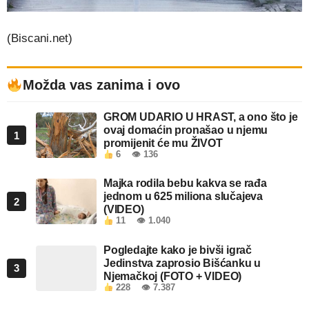
(Biscani.net)
Možda vas zanima i ovo
GROM UDARIO U HRAST, a ono što je
ovaj domaćin pronašao u njemu
1
promijenit će mu ŽIVOT
6
👁 136
Majka rodila bebu kakva se rađa
jednom u 625 miliona slučajeva
2
(VIDEO)
11
👁 1.040
Pogledajte kako je bivši igrač
Jedinstva zaprosio Bišćanku u
3
Njemačkoj (FOTO + VIDEO)
228
👁 7.387