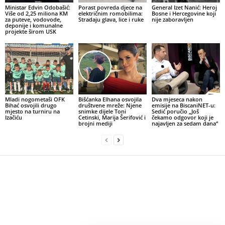
Ministar Edvin Odobašić:
Porast povreda djece na
General Izet Nanić: Heroj
Više od 2,25 miliona KM
električnim romobilima:
Bosne i Hercegovine koji
za puteve, vodovode,
Stradaju glava, lice i ruke
nije zaboravljen
deponije i komunalne
projekte širom USK
Mladi nogometaši OFK
Bišćanka Elhana osvojila
Dva mjeseca nakon
Bihać osvojili drugo
društvene mreže: Njene
emisije na BiscaniNET-u:
mjesto na turniru na
snimke dijele Toni
Sedić poručio „Još
Izačiću
Cetinski, Marija Šerifović i
čekamo odgovor koji je
brojni mediji
najavljen za sedam dana“