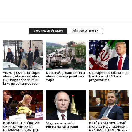
POVEZANI ČLANCI
VIŠE OD AUTORA
VIDEO | Ovo je Kristijan
Na današnji dan: Zločin u
Objavljeno 10 tačaka koje
Aleksić, ubojica mladića
Ahmićima koji je šokirao
Iran traži od SAD-a u
(19): Pogledajte snimku
svijet
pregovorima
kako ga policija odvodi
DOK MIRELA BEĆIROVIĆ
Stigle nove reakcija
DRAŠKO STANIVUKOVIĆ
SJEDI DO NJE, SARA
Putina na rat u Iranu
IZAZVAO NOVI SKANDAL,
NETANYAHU IZJAVLJUJE:
GRAĐANI BIJESNI: “Prava