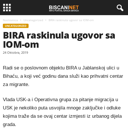
Naslovnica
Uncategorized
BIRA raskinula ugovor sa IOM-om
UNCATEGORIZED
BIRA raskinula ugovor sa
IOM-om
24 Oktobra, 2019
Radi se o poslovnom objektu BIRA u Jablanskoj ulici u
Bihaću, a koji već godinu dana služi kao prihvatni centar
za migrante.
Vlada USK-a i Operativna grupa za pitanje migracija u
USK je nekoliko puta usvojila mnoge zaključke i odluke
kojima traže da se ovaj centar izmjesti iz urbanog dijela
grada.