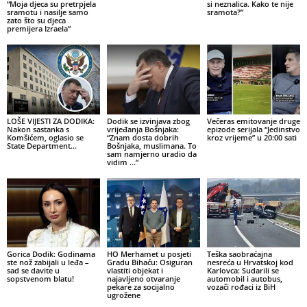
“Moja djeca su pretrpjela
si neznalica. Kako te nije
sramotu i nasilje samo
sramota?”
zato što su djeca
premijera Izraela”
LOŠE VIJESTI ZA DODIKA:
Dodik se izvinjava zbog
Večeras emitovanje druge
Nakon sastanka s
vrijeđanja Bošnjaka:
epizode serijala “Jedinstvo
Komšićem, oglasio se
“Znam dosta dobrih
kroz vrijeme” u 20:00 sati
State Department…
Bošnjaka, muslimana. To
sam namjerno uradio da
vidim …”
Gorica Dodik: Godinama
HO Merhamet u posjeti
Teška saobraćajna
ste nož zabijali u leđa –
Gradu Bihaću: Osiguran
nesreća u Hrvatskoj kod
sad se davite u
vlastiti objekat i
Karlovca: Sudarili se
sopstvenom blatu!
najavljeno otvaranje
automobil i autobus,
pekare za socijalno
vozači rođaci iz BiH
ugrožene