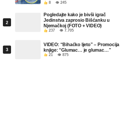
8
👁 245
Pogledajte kako je bivši igrač
Jedinstva zaprosio Bišćanku u
2
Njemačkoj (FOTO + VIDEO)
237
👁 7.705
VIDEO: “Bihaćko ljeto” – Promocija
3
knjige: “Glumac… je glumac…”
21
👁 875