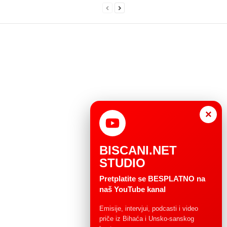
×
BISCANI.NET
STUDIO
Pretplatite se BESPLATNO na
naš YouTube kanal
Emisije, intervjui, podcasti i video
priče iz Bihaća i Unsko-sanskog