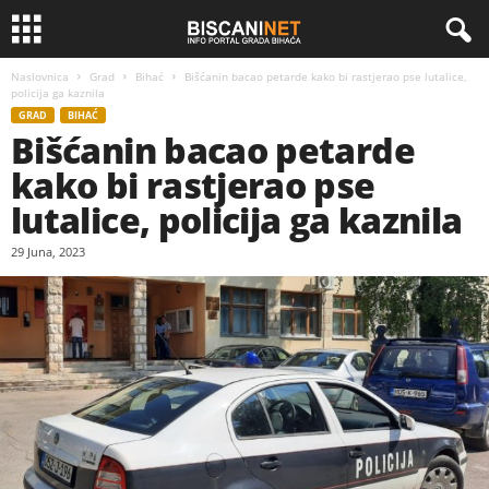
Naslovnica
Grad
Bihać
Bišćanin bacao petarde kako bi rastjerao pse lutalice,
policija ga kaznila
GRAD
BIHAĆ
Bišćanin bacao petarde
kako bi rastjerao pse
lutalice, policija ga kaznila
29 Juna, 2023