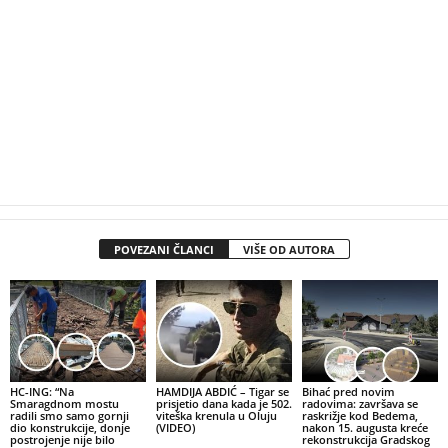
POVEZANI ČLANCI
VIŠE OD AUTORA
HC-ING: “Na
HAMDIJA ABDIĆ – Tigar se
Bihać pred novim
Smaragdnom mostu
prisjetio dana kada je 502.
radovima: završava se
radili smo samo gornji
viteška krenula u Oluju
raskrižje kod Bedema,
dio konstrukcije, donje
(VIDEO)
nakon 15. augusta kreće
postrojenje nije bilo
rekonstrukcija Gradskog