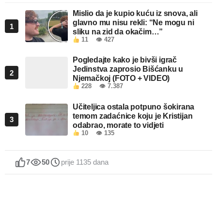
Mislio da je kupio kuću iz snova, ali
glavno mu nisu rekli: “Ne mogu ni
1
sliku na zid da okačim…”
11
👁 427
Pogledajte kako je bivši igrač
Jedinstva zaprosio Bišćanku u
2
Njemačkoj (FOTO + VIDEO)
228
👁 7.387
Učiteljica ostala potpuno šokirana
temom zadaćnice koju je Kristijan
3
odabrao, morate to vidjeti
10
👁 135
7
50
prije 1135 dana