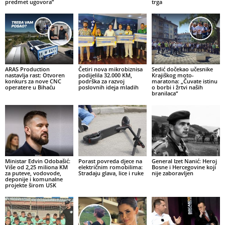
predmet ugovora”
trga
ARAS Production
Četiri nova mikrobiznisa
Sedić dočekao učesnike
nastavlja rast: Otvoren
podijelila 32.000 KM,
Krajiškog moto-
konkurs za nove CNC
podrška za razvoj
maratona: „Čuvate istinu
operatere u Bihaću
poslovnih ideja mladih
o borbi i žrtvi naših
branilaca“
Ministar Edvin Odobašić:
Porast povreda djece na
General Izet Nanić: Heroj
Više od 2,25 miliona KM
električnim romobilima:
Bosne i Hercegovine koji
za puteve, vodovode,
Stradaju glava, lice i ruke
nije zaboravljen
deponije i komunalne
projekte širom USK