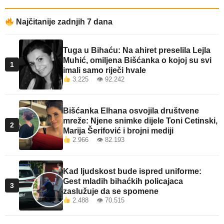
Najčitanije zadnjih 7 dana
Tuga u Bihaću: Na ahiret preselila Lejla
Muhić, omiljena Bišćanka o kojoj su svi
1
imali samo riječi hvale
3.225 👁 92.242
Bišćanka Elhana osvojila društvene
mreže: Njene snimke dijele Toni Cetinski,
2
Marija Šerifović i brojni mediji
2.966 👁 82.193
Kad ljudskost bude ispred uniforme:
Gest mladih bihaćkih policajaca
3
zaslužuje da se spomene
2.488 👁 70.515