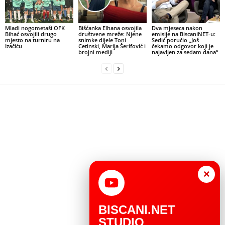
Mladi nogometaši OFK
Bišćanka Elhana osvojila
Dva mjeseca nakon
Bihać osvojili drugo
društvene mreže: Njene
emisije na BiscaniNET-u:
mjesto na turniru na
snimke dijele Toni
Sedić poručio „Još
Izačiću
Cetinski, Marija Šerifović i
čekamo odgovor koji je
brojni mediji
najavljen za sedam dana“
×
BISCANI.NET
STUDIO