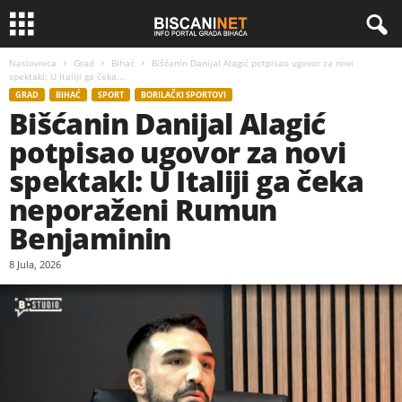
Naslovnica
Grad
Bihać
Bišćanin Danijal Alagić potpisao ugovor za novi
spektakl: U Italiji ga čeka...
GRAD
BIHAĆ
SPORT
BORILAČKI SPORTOVI
Bišćanin Danijal Alagić
potpisao ugovor za novi
spektakl: U Italiji ga čeka
neporaženi Rumun
Benjaminin
8 Jula, 2026