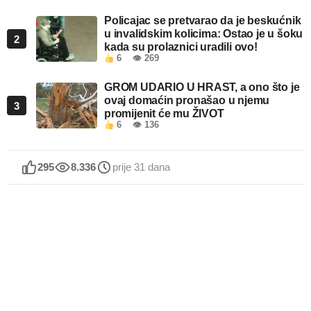
Policajac se pretvarao da je beskućnik
u invalidskim kolicima: Ostao je u šoku
2
kada su prolaznici uradili ovo!
6
👁 269
GROM UDARIO U HRAST, a ono što je
ovaj domaćin pronašao u njemu
3
promijenit će mu ŽIVOT
6
👁 136
295
8.336
prije 31 dana