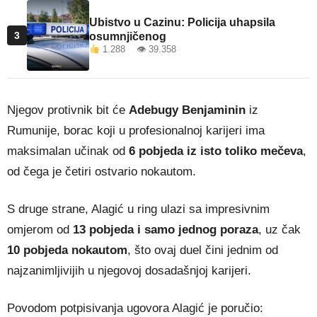
Ubistvo u Cazinu: Policija uhapsila
3
osumnjičenog
1.288 👁 39.358
Njegov protivnik bit će
Adebugy Benjaminin
iz
Rumunije, borac koji u profesionalnoj karijeri ima
maksimalan učinak od
6 pobjeda iz isto toliko mečeva
,
od čega je četiri ostvario nokautom.
S druge strane, Alagić u ring ulazi sa impresivnim
omjerom od
13 pobjeda i samo jednog poraza
, uz čak
10 pobjeda nokautom
, što ovaj duel čini jednim od
najzanimljivijih u njegovoj dosadašnjoj karijeri.
Povodom potpisivanja ugovora Alagić je poručio: