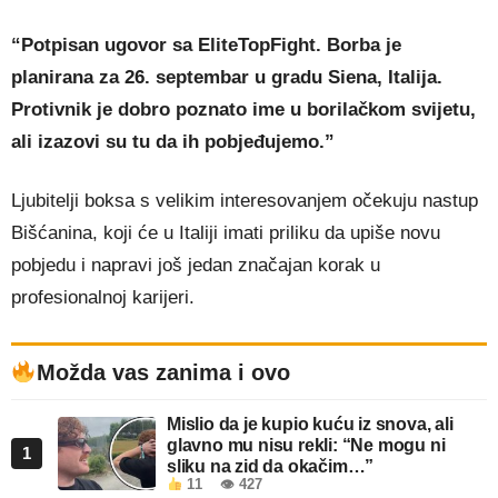
“Potpisan ugovor sa EliteTopFight. Borba je
planirana za 26. septembar u gradu Siena, Italija.
Protivnik je dobro poznato ime u borilačkom svijetu,
ali izazovi su tu da ih pobjeđujemo.”
Ljubitelji boksa s velikim interesovanjem očekuju nastup
Bišćanina, koji će u Italiji imati priliku da upiše novu
pobjedu i napravi još jedan značajan korak u
profesionalnoj karijeri.
Možda vas zanima i ovo
Mislio da je kupio kuću iz snova, ali
glavno mu nisu rekli: “Ne mogu ni
1
sliku na zid da okačim…”
11
👁 427