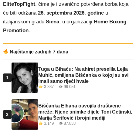
EliteTopFight
, čime je i zvanično potvrđena borba koja
će biti održana
26. septembra 2026. godine
u
italijanskom gradu
Siena
, u organizaciji
Home Boxing
Promotion
.
Najčitanije zadnjih 7 dana
Tuga u Bihaću: Na ahiret preselila Lejla
Muhić, omiljena Bišćanka o kojoj su svi
1
imali samo riječi hvale
3.387 👁 96.051
Bišćanka Elhana osvojila društvene
mreže: Njene snimke dijele Toni Cetinski,
2
Marija Šerifović i brojni mediji
3.149 👁 87.833