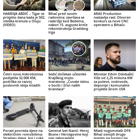
HAMDIJA ABDIĆ – Tigar se
Bihać pred novim
ARAS Production
prisjetio dana kada je 502.
radovima: završava se
nastavlja rast: Otvoren
viteška krenula u Oluju
raskrižje kod Bedema,
konkurs za nove CNC
(VIDEO)
nakon 15. augusta kreće
operatere u Bihaću
rekonstrukcija Gradskog
trga
Četiri nova mikrobiznisa
Sedić dočekao učesnike
Ministar Edvin Odobašić:
podijelila 32.000 KM,
Krajiškog moto-
Više od 2,25 miliona KM
podrška za razvoj
maratona: „Čuvate istinu
za puteve, vodovode,
poslovnih ideja mladih
o borbi i žrtvi naših
deponije i komunalne
branilaca“
projekte širom USK
Porast povreda djece na
General Izet Nanić: Heroj
Mladi nogometaši OFK
električnim romobilima:
Bosne i Hercegovine koji
Bihać osvojili drugo
Stradaju glava, lice i ruke
nije zaboravljen
mjesto na turniru na