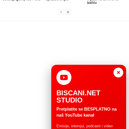
Izačiću
×
BISCANI.NET
STUDIO
Pretplatite se BESPLATNO na
naš YouTube kanal
Emisije, intervjui, podcasti i video