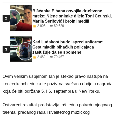
Bišćanka Elhana osvojila društvene
mreže: Njene snimke dijele Toni Cetinski,
2
Marija Šerifović i brojni mediji
2.905 👁 80.629
Kad ljudskost bude ispred uniforme:
Gest mladih bihaćkih policajaca
3
zaslužuje da se spomene
2.482 👁 70.467
Ovim velikim uspjehom Ian je stekao pravo nastupa na
koncertu pobjednika te poziv na svečanu dodjelu nagrada
koja će biti održana 5. i 6. septembra u New Yorku.
Ostvareni rezultat predstavlja još jednu potvrdu njegovog
talenta, predanog rada i kvalitetnog muzičkog