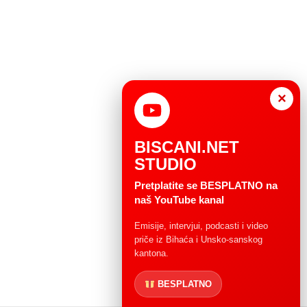
×
BISCANI.NET
STUDIO
Pretplatite se BESPLATNO na
naš YouTube kanal
Emisije, intervjui, podcasti i video
priče iz Bihaća i Unsko-sanskog
kantona.
BESPLATNO