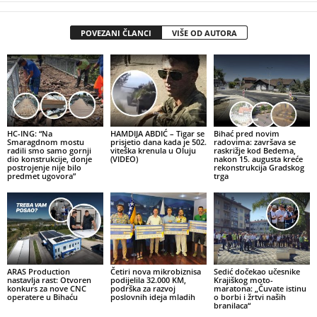
POVEZANI ČLANCI
VIŠE OD AUTORA
HC-ING: “Na
HAMDIJA ABDIĆ – Tigar se
Bihać pred novim
Smaragdnom mostu
prisjetio dana kada je 502.
radovima: završava se
radili smo samo gornji
viteška krenula u Oluju
raskrižje kod Bedema,
dio konstrukcije, donje
(VIDEO)
nakon 15. augusta kreće
postrojenje nije bilo
rekonstrukcija Gradskog
predmet ugovora”
trga
ARAS Production
Četiri nova mikrobiznisa
Sedić dočekao učesnike
nastavlja rast: Otvoren
podijelila 32.000 KM,
Krajiškog moto-
konkurs za nove CNC
podrška za razvoj
maratona: „Čuvate istinu
operatere u Bihaću
poslovnih ideja mladih
o borbi i žrtvi naših
branilaca“