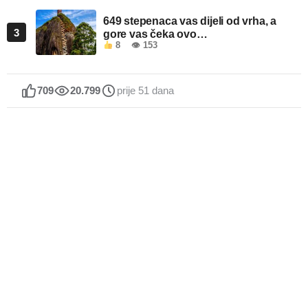
649 stepenaca vas dijeli od vrha, a
3
gore vas čeka ovo…
8
👁 153
709
20.799
prije 51 dana