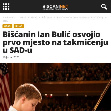
Naslovnica
Grad
Bihać
Bišćanin Ian Bulić osvojio prvo mjesto na takmičenju u
SAD-u
GRAD
BIHAĆ
Bišćanin Ian Bulić osvojio
prvo mjesto na takmičenju
u SAD-u
16 Juna, 2026