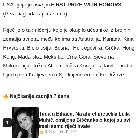
USA, gdje je osvojio
FIRST PRIZE WITH HONORS
(Prva nagrada s počastima).
Riječ je o takmičenju koje je okupilo učesnike iz brojnih
zemalja svijeta, među kojima su Australija, Kanada, Kina,
Hrvatska, Bjelorusija, Bosna i Hercegovina, Grčka, Hong
Kong, Mađarska, Meksiko, Crna Gora, Sjeverna
Makedonija, Južna Afrika, Južna Koreja, Tajland, Turska,
Ujedinjeno Kraljevstvo i Sjedinjene Američke Države.
Najčitanije zadnjih 7 dana
Tuga u Bihaću: Na ahiret preselila Lejla
Muhić, omiljena Bišćanka o kojoj su svi
1
imali samo riječi hvale
3.198 👁 91.294