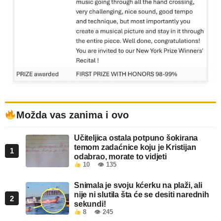
Možda vas zanima i ovo
Učiteljica ostala potpuno šokirana
temom zadaćnice koju je Kristijan
1
odabrao, morate to vidjeti
10
👁 135
Snimala je svoju kćerku na plaži, ali
nije ni slutila šta će se desiti narednih
2
sekundi!
8
👁 245