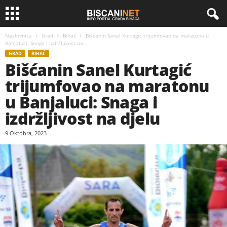
Naslovnica
Grad
Bihać
Bišćanin Sanel Kurtagić trijumfovao na maratonu u
Banjaluci: Snaga i izdržljivost na...
GRAD
BIHAĆ
Bišćanin Sanel Kurtagić
trijumfovao na maratonu
u Banjaluci: Snaga i
izdržljivost na djelu
9 Oktobra, 2023