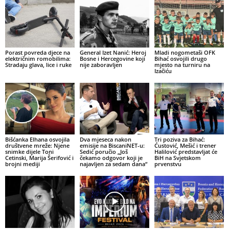
Porast povreda djece na
General Izet Nanić: Heroj
Mladi nogometaši OFK
električnim romobilima:
Bosne i Hercegovine koji
Bihać osvojili drugo
Stradaju glava, lice i ruke
nije zaboravljen
mjesto na turniru na
Izačiću
Bišćanka Elhana osvojila
Dva mjeseca nakon
Tri poziva za Bihać:
društvene mreže: Njene
emisije na BiscaniNET-u:
Ćustović, Mešić i trener
snimke dijele Toni
Sedić poručio „Još
Halilović predstavljat će
Cetinski, Marija Šerifović i
čekamo odgovor koji je
BiH na Svjetskom
brojni mediji
najavljen za sedam dana“
prvenstvu