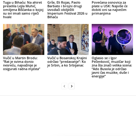
Tuga u Bihaću: Na ahiret
Grše, Eli Rojas, Paolo
Povećana osnovica za
preselila Lejla Muhić,
Barbato i brojni drugi
plate u USK: Najviše će
omiljena Bišćanka o kojoj
izvođači obilježili
dobiti oni sa najvećim
su svi imali samo riječi
Imperium Festival 2026 u
primanjima
hvale
Bihaću
Vučić u Martin Brodu:
Vučić u Bosanskoj Krajini
Oglasio se i Igor
“Rat je svima donio
održao “predavanje”: Ko
Pečenković, muzičar koji
nesreću, najvažnije je
je Srbin, a ko Srbijanac
zna šta znači velika scena:
osigurati radna mjesta”
“Ado Busola je održao
javni čas muzike, duše i
energije”