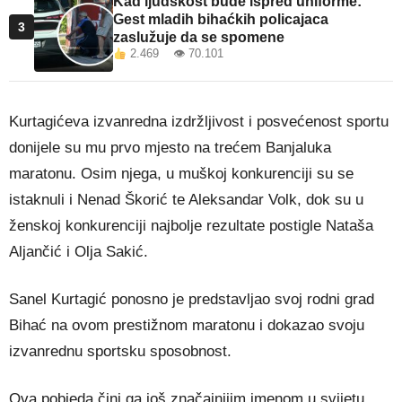
Kad ljudskost bude ispred uniforme:
Gest mladih bihaćkih policajaca
3
zaslužuje da se spomene
2.469 👁 70.101
Kurtagićeva izvanredna izdržljivost i posvećenost sportu
donijele su mu prvo mjesto na trećem Banjaluka
maratonu. Osim njega, u muškoj konkurenciji su se
istaknuli i Nenad Škorić te Aleksandar Volk, dok su u
ženskoj konkurenciji najbolje rezultate postigle Nataša
Aljančić i Olja Sakić.
Sanel Kurtagić ponosno je predstavljao svoj rodni grad
Bihać na ovom prestižnom maratonu i dokazao svoju
izvanrednu sportsku sposobnost.
Ova pobjeda čini ga još značajnijim imenom u svijetu