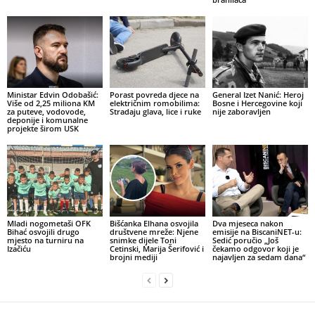
Ministar Edvin Odobašić:
Porast povreda djece na
General Izet Nanić: Heroj
Više od 2,25 miliona KM
električnim romobilima:
Bosne i Hercegovine koji
za puteve, vodovode,
Stradaju glava, lice i ruke
nije zaboravljen
deponije i komunalne
projekte širom USK
Mladi nogometaši OFK
Bišćanka Elhana osvojila
Dva mjeseca nakon
Bihać osvojili drugo
društvene mreže: Njene
emisije na BiscaniNET-u:
mjesto na turniru na
snimke dijele Toni
Sedić poručio „Još
Izačiću
Cetinski, Marija Šerifović i
čekamo odgovor koji je
brojni mediji
najavljen za sedam dana“