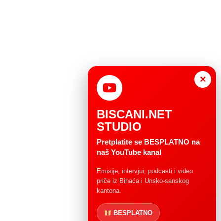
×
BISCANI.NET
STUDIO
Pretplatite se BESPLATNO na
naš YouTube kanal
Emisije, intervjui, podcasti i video
priče iz Bihaća i Unsko-sanskog
kantona.
BESPLATNO