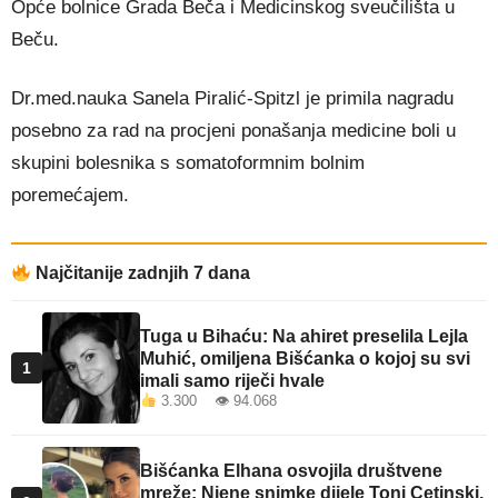
Opće bolnice Grada Beča i Medicinskog sveučilišta u
Beču.
Dr.med.nauka Sanela Piralić-Spitzl je primila nagradu
posebno za rad na procjeni ponašanja medicine boli u
skupini bolesnika s somatoformnim bolnim
poremećajem.
Najčitanije zadnjih 7 dana
Tuga u Bihaću: Na ahiret preselila Lejla
Muhić, omiljena Bišćanka o kojoj su svi
1
imali samo riječi hvale
3.300 👁 94.068
Bišćanka Elhana osvojila društvene
mreže: Njene snimke dijele Toni Cetinski,