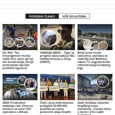
POVEZANI ČLANCI
VIŠE OD AUTORA
HC-ING: “Na
HAMDIJA ABDIĆ – Tigar se
Bihać pred novim
Smaragdnom mostu
prisjetio dana kada je 502.
radovima: završava se
radili smo samo gornji
viteška krenula u Oluju
raskrižje kod Bedema,
dio konstrukcije, donje
(VIDEO)
nakon 15. augusta kreće
postrojenje nije bilo
rekonstrukcija Gradskog
predmet ugovora”
trga
ARAS Production
Četiri nova mikrobiznisa
Sedić dočekao učesnike
nastavlja rast: Otvoren
podijelila 32.000 KM,
Krajiškog moto-
konkurs za nove CNC
podrška za razvoj
maratona: „Čuvate istinu
operatere u Bihaću
poslovnih ideja mladih
o borbi i žrtvi naših
branilaca“