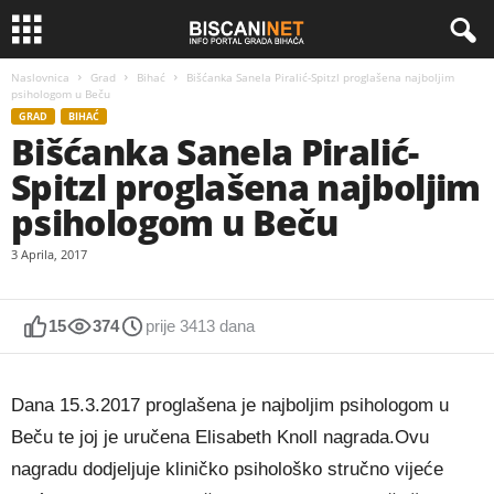
Naslovnica
Grad
Bihać
Bišćanka Sanela Piralić-Spitzl proglašena najboljim
psihologom u Beču
GRAD
BIHAĆ
Bišćanka Sanela Piralić-
Spitzl proglašena najboljim
psihologom u Beču
3 Aprila, 2017
15
374
prije 3413 dana
Dana 15.3.2017 proglašena je najboljim psihologom u
Beču te joj je uručena Elisabeth Knoll nagrada.Ovu
nagradu dodjeljuje kliničko psihološko stručno vijeće