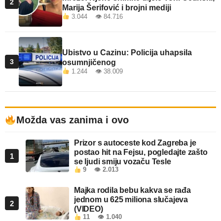
2
Marija Šerifović i brojni mediji
3.044 👁 84.716
Ubistvo u Cazinu: Policija uhapsila
3
osumnjičenog
1.244 👁 38.009
Možda vas zanima i ovo
Prizor s autoceste kod Zagreba je
postao hit na Fejsu, pogledajte zašto
1
se ljudi smiju vozaču Tesle
9
👁 2.013
Majka rodila bebu kakva se rađa
jednom u 625 miliona slučajeva
2
(VIDEO)
11
👁 1.040