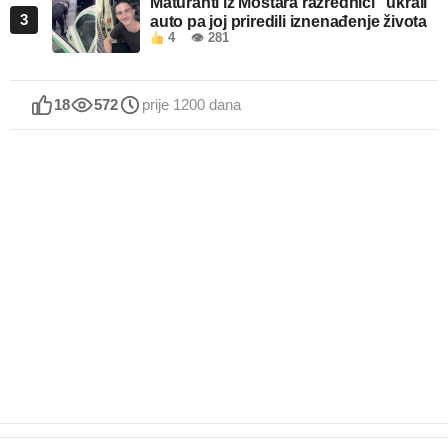
Maturanti iz Mostara razrednici “ukrali”
3
auto pa joj priredili iznenađenje života
4
👁 281
18
572
prije 1200 dana