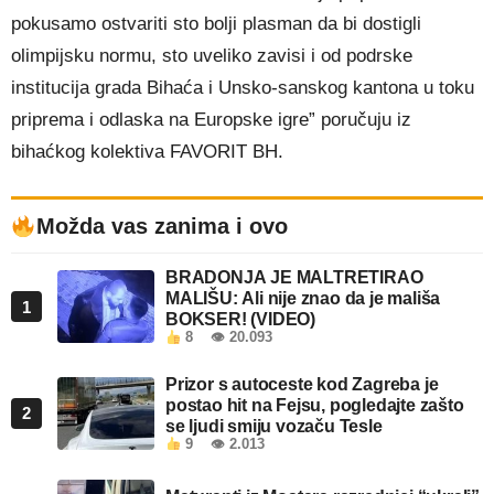
pokusamo ostvariti sto bolji plasman da bi dostigli
olimpijsku normu, sto uveliko zavisi i od podrske
institucija grada Bihaća i Unsko-sanskog kantona u toku
priprema i odlaska na Europske igre” poručuju iz
bihaćkog kolektiva FAVORIT BH.
Možda vas zanima i ovo
BRADONJA JE MALTRETIRAO
MALIŠU: Ali nije znao da je mališa
1
BOKSER! (VIDEO)
8
👁 20.093
Prizor s autoceste kod Zagreba je
postao hit na Fejsu, pogledajte zašto
2
se ljudi smiju vozaču Tesle
9
👁 2.013