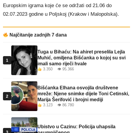
Europskim igrama koje će se održati od 21.06 do
02.07.2023 godine u Poljskoj (Krakow i Malopolska).
Najčitanije zadnjih 7 dana
Tuga u Bihaću: Na ahiret preselila Lejla
Muhić, omiljena Bišćanka o kojoj su svi
1
imali samo riječi hvale
3.350 👁 95.366
Bišćanka Elhana osvojila društvene
mreže: Njene snimke dijele Toni Cetinski,
2
Marija Šerifović i brojni mediji
3.123 👁 86.780
Ubistvo u Cazinu: Policija uhapsila
3
osumnjičenog