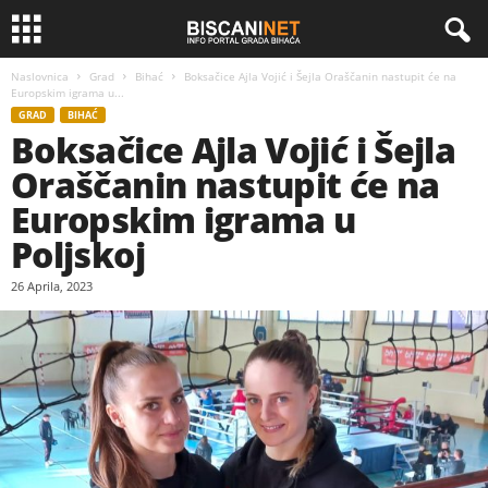
Naslovnica
Grad
Bihać
Boksačice Ajla Vojić i Šejla Oraščanin nastupit će na
Europskim igrama u...
GRAD
BIHAĆ
Boksačice Ajla Vojić i Šejla
Oraščanin nastupit će na
Europskim igrama u
Poljskoj
26 Aprila, 2023