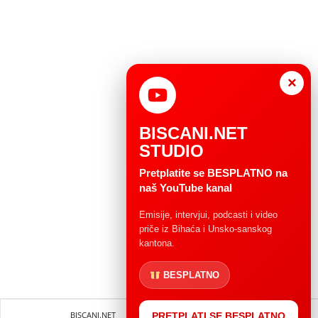
×
BISCANI.NET
STUDIO
Pretplatite se BESPLATNO na
naš YouTube kanal
Emisije, intervjui, podcasti i video
priče iz Bihaća i Unsko-sanskog
kantona.
BESPLATNO
BISCANI.NET
Impressum
Uvjeti korištenja
PRETPLATI SE BESPLATNO