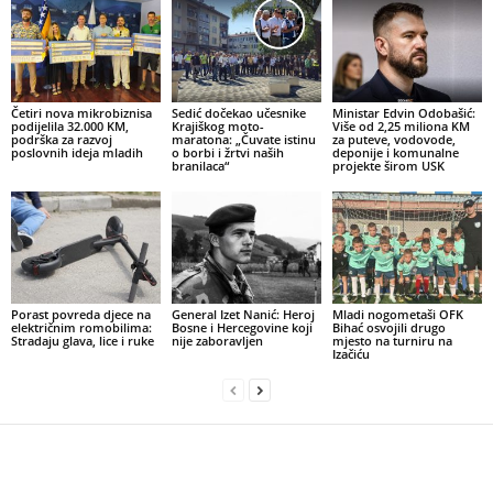
Četiri nova mikrobiznisa
Sedić dočekao učesnike
Ministar Edvin Odobašić:
podijelila 32.000 KM,
Krajiškog moto-
Više od 2,25 miliona KM
podrška za razvoj
maratona: „Čuvate istinu
za puteve, vodovode,
poslovnih ideja mladih
o borbi i žrtvi naših
deponije i komunalne
branilaca“
projekte širom USK
Porast povreda djece na
General Izet Nanić: Heroj
Mladi nogometaši OFK
električnim romobilima:
Bosne i Hercegovine koji
Bihać osvojili drugo
Stradaju glava, lice i ruke
nije zaboravljen
mjesto na turniru na
Izačiću