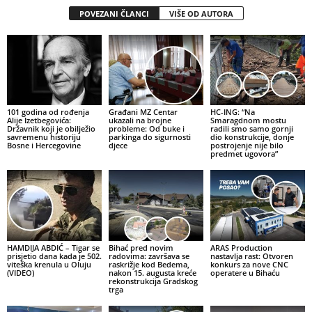
POVEZANI ČLANCI
VIŠE OD AUTORA
101 godina od rođenja
Građani MZ Centar
HC-ING: “Na
Alije Izetbegovića:
ukazali na brojne
Smaragdnom mostu
Državnik koji je obilježio
probleme: Od buke i
radili smo samo gornji
savremenu historiju
parkinga do sigurnosti
dio konstrukcije, donje
Bosne i Hercegovine
djece
postrojenje nije bilo
predmet ugovora”
HAMDIJA ABDIĆ – Tigar se
Bihać pred novim
ARAS Production
prisjetio dana kada je 502.
radovima: završava se
nastavlja rast: Otvoren
viteška krenula u Oluju
raskrižje kod Bedema,
konkurs za nove CNC
(VIDEO)
nakon 15. augusta kreće
operatere u Bihaću
rekonstrukcija Gradskog
trga