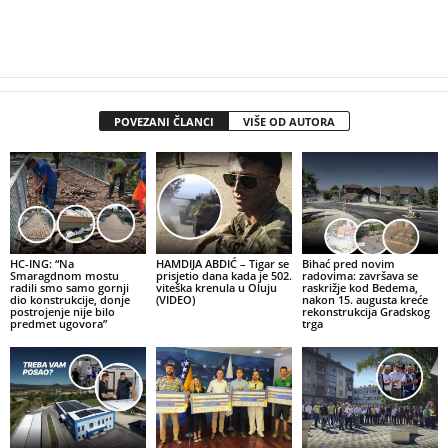
POVEZANI ČLANCI
VIŠE OD AUTORA
HC-ING: “Na
HAMDIJA ABDIĆ – Tigar se
Bihać pred novim
Smaragdnom mostu
prisjetio dana kada je 502.
radovima: završava se
radili smo samo gornji
viteška krenula u Oluju
raskrižje kod Bedema,
dio konstrukcije, donje
(VIDEO)
nakon 15. augusta kreće
postrojenje nije bilo
rekonstrukcija Gradskog
predmet ugovora”
trga