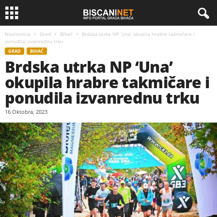
Naslovnica
Grad
Bihać
Brdska utrka NP ‘Una’ okupila hrabre takmičare i
ponudila izvanrednu trku
GRAD
BIHAĆ
Brdska utrka NP ‘Una’
okupila hrabre takmičare i
ponudila izvanrednu trku
16 Oktobra, 2023