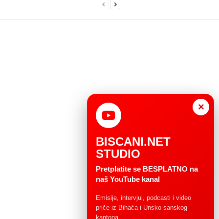
×
BISCANI.NET
STUDIO
Pretplatite se BESPLATNO na
naš YouTube kanal
Emisije, intervjui, podcasti i video
priče iz Bihaća i Unsko-sanskog
kantona.