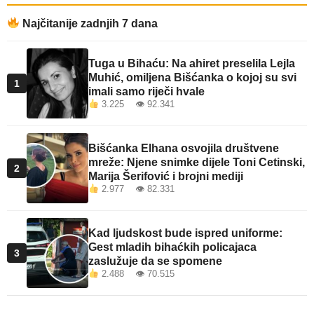
Najčitanije zadnjih 7 dana
Tuga u Bihaću: Na ahiret preselila Lejla
Muhić, omiljena Bišćanka o kojoj su svi
1
imali samo riječi hvale
3.225 👁 92.341
Bišćanka Elhana osvojila društvene
mreže: Njene snimke dijele Toni Cetinski,
2
Marija Šerifović i brojni mediji
2.977 👁 82.331
Kad ljudskost bude ispred uniforme:
Gest mladih bihaćkih policajaca
3
zaslužuje da se spomene
2.488 👁 70.515