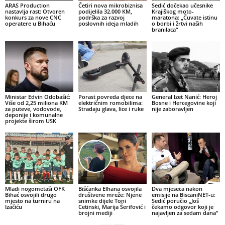
ARAS Production
Četiri nova mikrobiznisa
Sedić dočekao učesnike
nastavlja rast: Otvoren
podijelila 32.000 KM,
Krajiškog moto-
konkurs za nove CNC
podrška za razvoj
maratona: „Čuvate istinu
operatere u Bihaću
poslovnih ideja mladih
o borbi i žrtvi naših
branilaca“
Ministar Edvin Odobašić:
Porast povreda djece na
General Izet Nanić: Heroj
Više od 2,25 miliona KM
električnim romobilima:
Bosne i Hercegovine koji
za puteve, vodovode,
Stradaju glava, lice i ruke
nije zaboravljen
deponije i komunalne
projekte širom USK
Mladi nogometaši OFK
Bišćanka Elhana osvojila
Dva mjeseca nakon
Bihać osvojili drugo
društvene mreže: Njene
emisije na BiscaniNET-u:
mjesto na turniru na
snimke dijele Toni
Sedić poručio „Još
Izačiću
Cetinski, Marija Šerifović i
čekamo odgovor koji je
brojni mediji
najavljen za sedam dana“