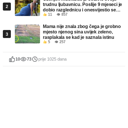
trudnu ljubavnicu. Poslije 9 mjeseci je
2
dobio razglednicu i onesvijestio se
11
👁 857
kada je pročitao šta piše!
Mama nije znala zbog čega je grobno
mjesto njenog sina uvijek zeleno,
3
rasplakala se kad je saznala istinu
5
👁 257
10
73
prije 1025 dana