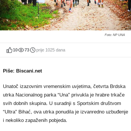
Foto: NP UNA
10
73
prije 1025 dana
Piše: Biscani.net
Unatoč izazovnim vremenskim uvjetima, četvrta Brdska
utrka Nacionalnog parka “Una” privukla je hrabre trkače
svih dobnih skupina. U suradnji s Sportskim društvom
“Ultra” Bihać, ova utrka ponudila je izvanredno uzbuđenje
i nekoliko zapaženih pobjeda.