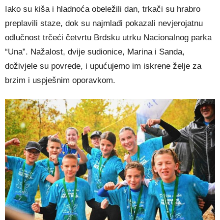
Iako su kiša i hladnoća obeležili dan, trkači su hrabro
preplavili staze, dok su najmlađi pokazali nevjerojatnu
odlučnost trčeći četvrtu Brdsku utrku Nacionalnog parka
“Una”. Nažalost, dvije sudionice, Marina i Sanda,
doživjele su povrede, i upućujemo im iskrene želje za
brzim i uspješnim oporavkom.