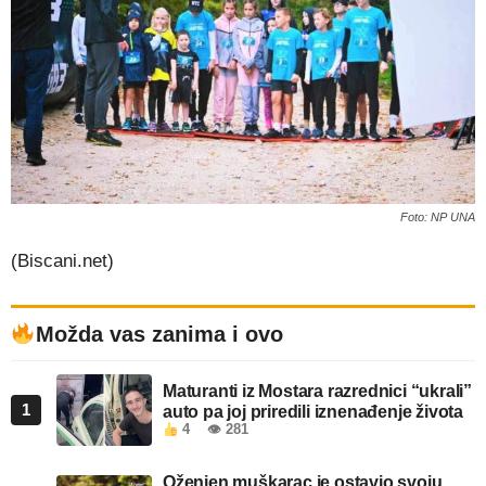
Foto: NP UNA
(Biscani.net)
Možda vas zanima i ovo
Maturanti iz Mostara razrednici “ukrali”
1
auto pa joj priredili iznenađenje života
4
👁 281
Oženjen muškarac je ostavio svoju