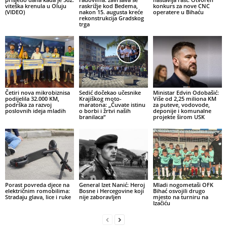
viteška krenula u Oluju
raskrižje kod Bedema,
konkurs za nove CNC
(VIDEO)
nakon 15. augusta kreće
operatere u Bihaću
rekonstrukcija Gradskog
trga
Četiri nova mikrobiznisa
Sedić dočekao učesnike
Ministar Edvin Odobašić:
podijelila 32.000 KM,
Krajiškog moto-
Više od 2,25 miliona KM
podrška za razvoj
maratona: „Čuvate istinu
za puteve, vodovode,
poslovnih ideja mladih
o borbi i žrtvi naših
deponije i komunalne
branilaca“
projekte širom USK
Porast povreda djece na
General Izet Nanić: Heroj
Mladi nogometaši OFK
električnim romobilima:
Bosne i Hercegovine koji
Bihać osvojili drugo
Stradaju glava, lice i ruke
nije zaboravljen
mjesto na turniru na
Izačiću