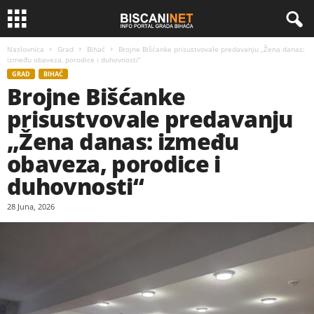
Naslovnica
Grad
Bihać
Brojne Bišćanke prisustvovale predavanju „Žena danas:
između obaveza, porodice i duhovnosti“
GRAD
BIHAĆ
Brojne Bišćanke
prisustvovale predavanju
„Žena danas: između
obaveza, porodice i
duhovnosti“
28 Juna, 2026