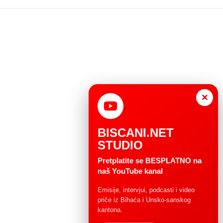
×
BISCANI.NET
STUDIO
Pretplatite se BESPLATNO na
naš YouTube kanal
Emisije, intervjui, podcasti i video
priče iz Bihaća i Unsko-sanskog
kantona.