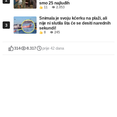
2
smo 25 najluđih
11
👁 2.053
Snimala je svoju kćerku na plaži, ali
nije ni slutila šta će se desiti narednih
3
sekundi!
8
👁 245
314
8.317
prije 42 dana