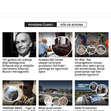
POVEZANI ČLANCI
VIŠE OD AUTORA
101 godina od rođenja
Građani MZ Centar
HC-ING: “Na
Alije Izetbegovića:
ukazali na brojne
Smaragdnom mostu
Državnik koji je obilježio
probleme: Od buke i
radili smo samo gornji
savremenu historiju
parkinga do sigurnosti
dio konstrukcije, donje
Bosne i Hercegovine
djece
postrojenje nije bilo
predmet ugovora”
HAMDIJA ABDIĆ – Tigar se
Bihać pred novim
ARAS Production
prisjetio dana kada je 502.
radovima: završava se
nastavlja rast: Otvoren