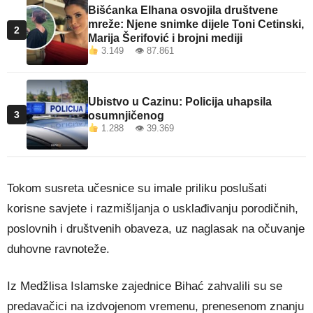
Bišćanka Elhana osvojila društvene
mreže: Njene snimke dijele Toni Cetinski,
2
Marija Šerifović i brojni mediji
3.149 👁 87.861
Ubistvo u Cazinu: Policija uhapsila
3
osumnjičenog
1.288 👁 39.369
Tokom susreta učesnice su imale priliku poslušati
korisne savjete i razmišljanja o usklađivanju porodičnih,
poslovnih i društvenih obaveza, uz naglasak na očuvanje
duhovne ravnoteže.
Iz Medžlisa Islamske zajednice Bihać zahvalili su se
predavačici na izdvojenom vremenu, prenesenom znanju