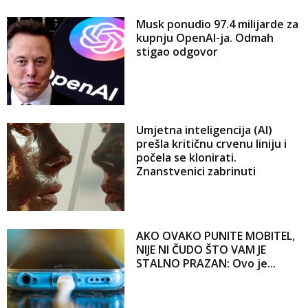
Musk ponudio 97.4 milijarde za
kupnju OpenAI-ja. Odmah
stigao odgovor
Umjetna inteligencija (AI)
prešla kritičnu crvenu liniju i
počela se klonirati.
Znanstvenici zabrinuti
AKO OVAKO PUNITE MOBITEL,
NIJE NI ČUDO ŠTO VAM JE
STALNO PRAZAN: Ovo je...