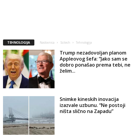
TEHNOLOGIJA
Naslovnica
Scitech
Tehnologija
Trump nezadovoljan planom
Appleovog šefa: “Jako sam se
dobro ponašao prema tebi, ne
želim...
Snimke kineskih inovacija
izazvale uzbunu. “Ne postoji
ništa slično na Zapadu”