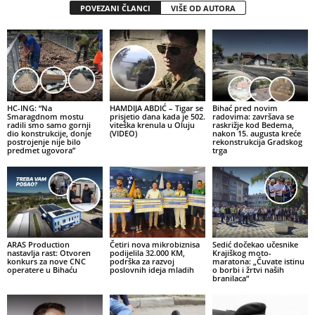
POVEZANI ČLANCI
VIŠE OD AUTORA
HC-ING: “Na
HAMDIJA ABDIĆ – Tigar se
Bihać pred novim
Smaragdnom mostu
prisjetio dana kada je 502.
radovima: završava se
radili smo samo gornji
viteška krenula u Oluju
raskrižje kod Bedema,
dio konstrukcije, donje
(VIDEO)
nakon 15. augusta kreće
postrojenje nije bilo
rekonstrukcija Gradskog
predmet ugovora”
trga
ARAS Production
Četiri nova mikrobiznisa
Sedić dočekao učesnike
nastavlja rast: Otvoren
podijelila 32.000 KM,
Krajiškog moto-
konkurs za nove CNC
podrška za razvoj
maratona: „Čuvate istinu
operatere u Bihaću
poslovnih ideja mladih
o borbi i žrtvi naših
branilaca“