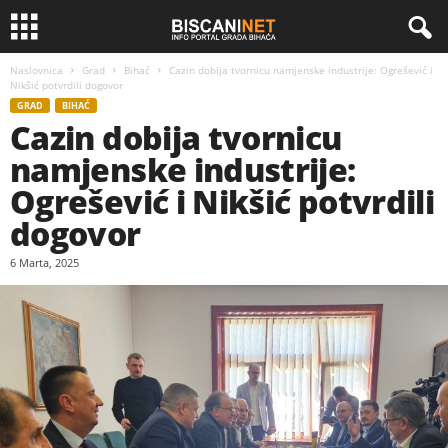
Naslovnica
Grad
Bihać
Cazin dobija tvornicu namjenske industrije: Ogrešević i
Nikšić potvrdili dogovor
GRAD
BIHAĆ
Cazin dobija tvornicu
namjenske industrije:
Ogrešević i Nikšić potvrdili
dogovor
6 Marta, 2025