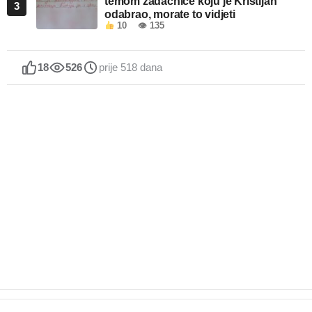
temom zadaćnice koju je Kristijan
3
odabrao, morate to vidjeti
10
👁 135
18
526
prije 518 dana