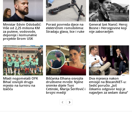
Ministar Edvin Odobašić:
Porast povreda djece na
General Izet Nanić: Heroj
Više od 2,25 miliona KM
električnim romobilima:
Bosne i Hercegovine koji
za puteve, vodovode,
Stradaju glava, lice i ruke
nije zaboravljen
deponije i komunalne
projekte širom USK
Mladi nogometaši OFK
Bišćanka Elhana osvojila
Dva mjeseca nakon
Bihać osvojili drugo
društvene mreže: Njene
emisije na BiscaniNET-u:
mjesto na turniru na
snimke dijele Toni
Sedić poručio „Još
Izačiću
Cetinski, Marija Šerifović i
čekamo odgovor koji je
brojni mediji
najavljen za sedam dana“