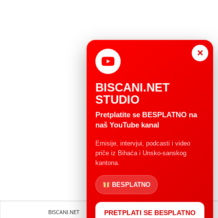
×
BISCANI.NET
STUDIO
Pretplatite se BESPLATNO na
naš YouTube kanal
Emisije, intervjui, podcasti i video
priče iz Bihaća i Unsko-sanskog
kantona.
BESPLATNO
BISCANI.NET
Impressum
Uvjeti korištenja
PRETPLATI SE BESPLATNO