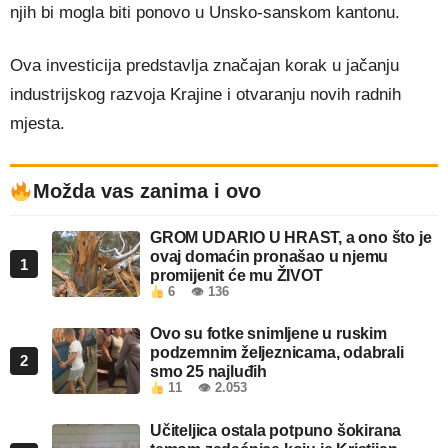
njih bi mogla biti ponovo u Unsko-sanskom kantonu.
Ova investicija predstavlja značajan korak u jačanju
industrijskog razvoja Krajine i otvaranju novih radnih
mjesta.
Možda vas zanima i ovo
GROM UDARIO U HRAST, a ono što je
ovaj domaćin pronašao u njemu
1
promijenit će mu ŽIVOT
6
👁 136
Ovo su fotke snimljene u ruskim
podzemnim željeznicama, odabrali
2
smo 25 najluđih
11
👁 2.053
Učiteljica ostala potpuno šokirana