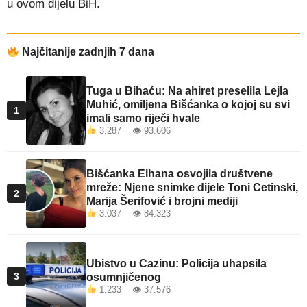
u ovom dijelu BiH.
Najčitanije zadnjih 7 dana
Tuga u Bihaću: Na ahiret preselila Lejla
Muhić, omiljena Bišćanka o kojoj su svi
1
imali samo riječi hvale
3.287 👁 93.606
Bišćanka Elhana osvojila društvene
mreže: Njene snimke dijele Toni Cetinski,
2
Marija Šerifović i brojni mediji
3.037 👁 84.323
Ubistvo u Cazinu: Policija uhapsila
3
osumnjičenog
1.233 👁 37.576