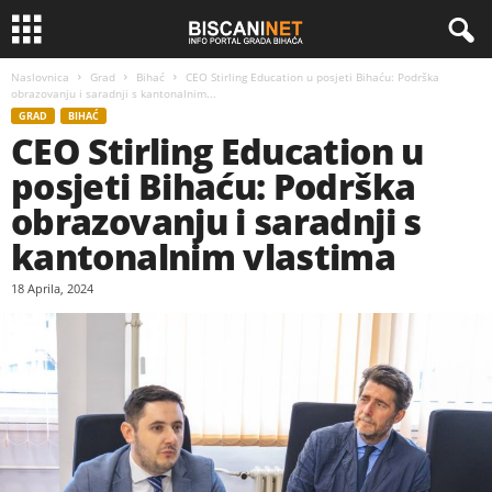
Naslovnica
Grad
Bihać
CEO Stirling Education u posjeti Bihaću: Podrška
obrazovanju i saradnji s kantonalnim...
GRAD
BIHAĆ
CEO Stirling Education u
posjeti Bihaću: Podrška
obrazovanju i saradnji s
kantonalnim vlastima
18 Aprila, 2024