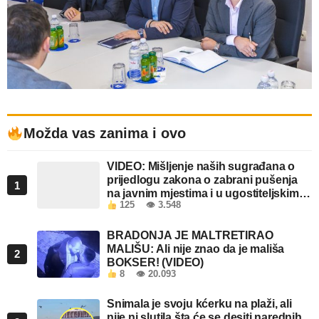
Možda vas zanima i ovo
VIDEO: Mišljenje naših sugrađana o
prijedlogu zakona o zabrani pušenja
1
na javnim mjestima i u ugostiteljskim
125
👁 3.548
objektima u FBiH
BRADONJA JE MALTRETIRAO
MALIŠU: Ali nije znao da je mališa
2
BOKSER! (VIDEO)
8
👁 20.093
Snimala je svoju kćerku na plaži, ali
nije ni slutila šta će se desiti narednih