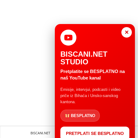
×
BISCANI.NET
STUDIO
Pretplatite se BESPLATNO na
naš YouTube kanal
Emisije, intervjui, podcasti i video
priče iz Bihaća i Unsko-sanskog
kantona.
BESPLATNO
BISCANI.NET
Impressum
Uvjeti korištenja
PRETPLATI SE BESPLATNO