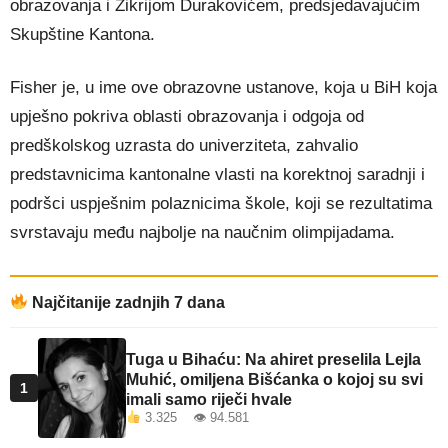
obrazovanja i Zikrijom Durakovićem, predsjedavajućim
Skupštine Kantona.
Fisher je, u ime ove obrazovne ustanove, koja u BiH koja
upješno pokriva oblasti obrazovanja i odgoja od
predškolskog uzrasta do univerziteta, zahvalio
predstavnicima kantonalne vlasti na korektnoj saradnji i
podršci uspješnim polaznicima škole, koji se rezultatima
svrstavaju među najbolje na naučnim olimpijadama.
Najčitanije zadnjih 7 dana
Tuga u Bihaću: Na ahiret preselila Lejla
Muhić, omiljena Bišćanka o kojoj su svi
1
imali samo riječi hvale
3.325 👁 94.581