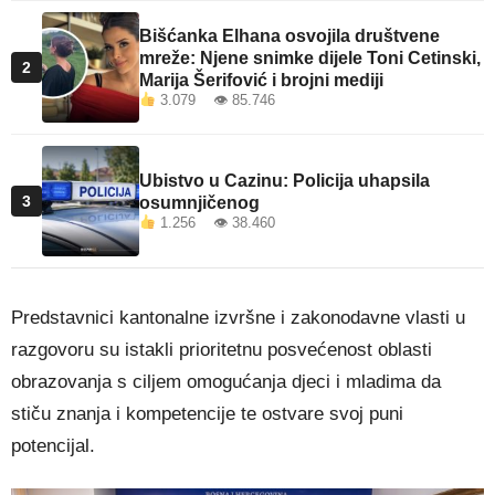
Bišćanka Elhana osvojila društvene
mreže: Njene snimke dijele Toni Cetinski,
2
Marija Šerifović i brojni mediji
3.079 👁 85.746
Ubistvo u Cazinu: Policija uhapsila
3
osumnjičenog
1.256 👁 38.460
Predstavnici kantonalne izvršne i zakonodavne vlasti u
razgovoru su istakli prioritetnu posvećenost oblasti
obrazovanja s ciljem omogućanja djeci i mladima da
stiču znanja i kompetencije te ostvare svoj puni
potencijal.