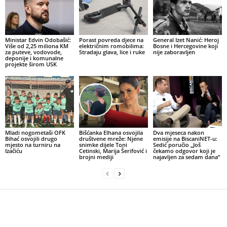
Ministar Edvin Odobašić:
Porast povreda djece na
General Izet Nanić: Heroj
Više od 2,25 miliona KM
električnim romobilima:
Bosne i Hercegovine koji
za puteve, vodovode,
Stradaju glava, lice i ruke
nije zaboravljen
deponije i komunalne
projekte širom USK
Mladi nogometaši OFK
Bišćanka Elhana osvojila
Dva mjeseca nakon
Bihać osvojili drugo
društvene mreže: Njene
emisije na BiscaniNET-u:
mjesto na turniru na
snimke dijele Toni
Sedić poručio „Još
Izačiću
Cetinski, Marija Šerifović i
čekamo odgovor koji je
brojni mediji
najavljen za sedam dana“