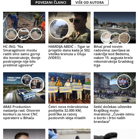
POVEZANI ČLANCI
VIŠE OD AUTORA
HC-ING: “Na
HAMDIJA ABDIĆ – Tigar se
Bihać pred novim
Smaragdnom mostu
prisjetio dana kada je 502.
radovima: završava se
radili smo samo gornji
viteška krenula u Oluju
raskrižje kod Bedema,
dio konstrukcije, donje
(VIDEO)
nakon 15. augusta kreće
postrojenje nije bilo
rekonstrukcija Gradskog
predmet ugovora”
trga
ARAS Production
Četiri nova mikrobiznisa
Sedić dočekao učesnike
nastavlja rast: Otvoren
podijelila 32.000 KM,
Krajiškog moto-
konkurs za nove CNC
podrška za razvoj
maratona: „Čuvate istinu
operatere u Bihaću
poslovnih ideja mladih
o borbi i žrtvi naših
branilaca“