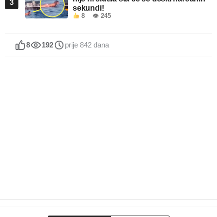
3
sekundi!
8
👁 245
8
192
prije 842 dana