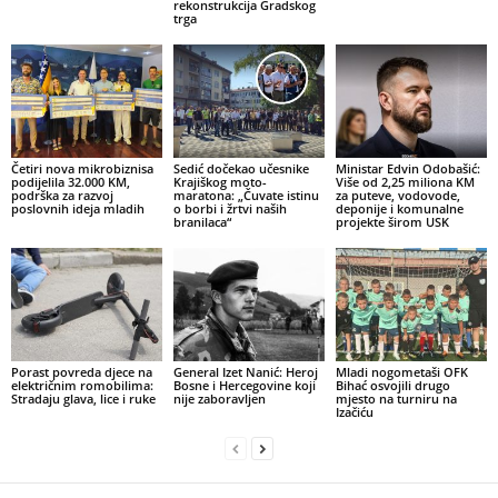
rekonstrukcija Gradskog
trga
Četiri nova mikrobiznisa
Sedić dočekao učesnike
Ministar Edvin Odobašić:
podijelila 32.000 KM,
Krajiškog moto-
Više od 2,25 miliona KM
podrška za razvoj
maratona: „Čuvate istinu
za puteve, vodovode,
poslovnih ideja mladih
o borbi i žrtvi naših
deponije i komunalne
branilaca“
projekte širom USK
Porast povreda djece na
General Izet Nanić: Heroj
Mladi nogometaši OFK
električnim romobilima:
Bosne i Hercegovine koji
Bihać osvojili drugo
Stradaju glava, lice i ruke
nije zaboravljen
mjesto na turniru na
Izačiću