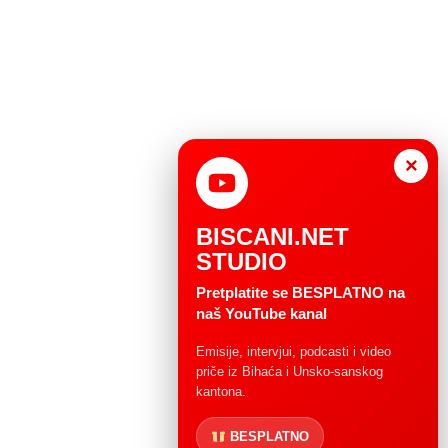
×
BISCANI.NET
STUDIO
Pretplatite se BESPLATNO na
naš YouTube kanal
Emisije, intervjui, podcasti i video
priče iz Bihaća i Unsko-sanskog
kantona.
BESPLATNO