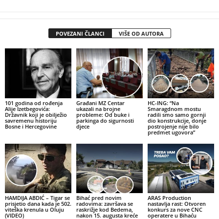
POVEZANI ČLANCI
VIŠE OD AUTORA
101 godina od rođenja
Građani MZ Centar
HC-ING: “Na
Alije Izetbegovića:
ukazali na brojne
Smaragdnom mostu
Državnik koji je obilježio
probleme: Od buke i
radili smo samo gornji
savremenu historiju
parkinga do sigurnosti
dio konstrukcije, donje
Bosne i Hercegovine
djece
postrojenje nije bilo
predmet ugovora”
HAMDIJA ABDIĆ – Tigar se
Bihać pred novim
ARAS Production
prisjetio dana kada je 502.
radovima: završava se
nastavlja rast: Otvoren
viteška krenula u Oluju
raskrižje kod Bedema,
konkurs za nove CNC
(VIDEO)
nakon 15. augusta kreće
operatere u Bihaću