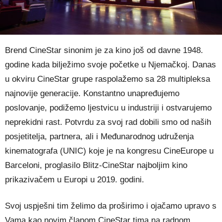
Brend CineStar sinonim je za kino još od davne 1948.
godine kada bilježimo svoje početke u Njemačkoj. Danas
u okviru CineStar grupe raspolažemo sa 28 multipleksa
najnovije generacije. Konstantno unapređujemo
poslovanje, podižemo ljestvicu u industriji i ostvarujemo
neprekidni rast. Potvrdu za svoj rad dobili smo od naših
posjetitelja, partnera, ali i Međunarodnog udruženja
kinematografa (UNIC) koje je na kongresu CineEurope u
Barceloni, proglasilo Blitz-CineStar najboljim kino
prikazivačem u Europi u 2019. godini.
Svoj uspješni tim želimo da proširimo i ojačamo upravo s
Vama kao novim članom CineStar tima na radnom