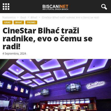
Naslovnica
Grad
Bihać
CineStar Bihać traži radnike, evo o čemu se radi!
GRAD
BIHAĆ
PROMO
CineStar Bihać traži
radnike, evo o čemu se
radi!
4 Septembra, 2024